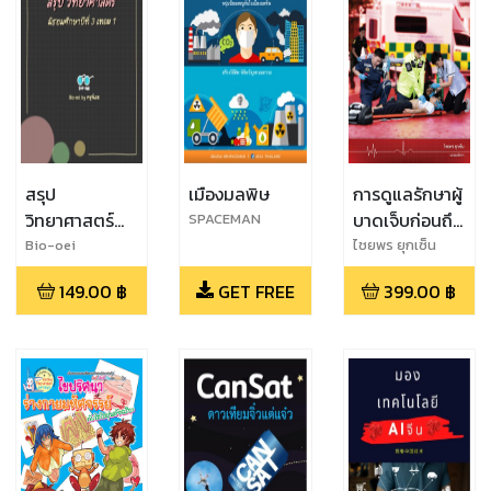
สรุป
เมืองมลพิษ
การดูแลรักษาผู้
วิทยาศาสตร์
บาดเจ็บก่อนถึง
SPACEMAN
ม.3 เทอม 1 By
โรงพยาบาล
Bio-oei
ไชยพร ยุกเซ็น
Bio-oei
(Prehospital
149.00
฿
GET FREE
399.00
฿
Trauma Care)