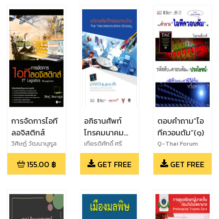
การจัดการไอที
อภิธานศัพท์
ตอบคำถาม“ไอ
ลอจิสติกส์
โทรคมนาคม
ทีควอนตัม”(๑)
ไทย (Thai
วิศิษฏ์ วัฒนานุกูล
เกียรติศักดิ์ ศรี
Q-Thai Forum
พิมานวัฒน์
Telecommunications
155.00
฿
GET FREE
GET FREE
(บรรณาธิการ)
Glossary 2011)