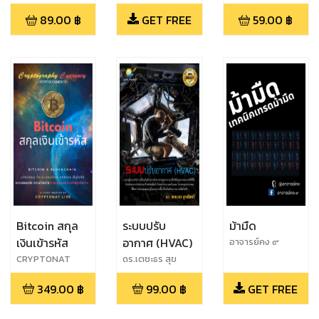
พิมานวัฒน์
เทคโนโลยีระบบ
89.00
฿
GET FREE
59.00
฿
วิทยาการรหัส
ลับเชิงควอนตัม
(พ.ศ.๒๕๕๙)
Bitcoin สกุล
ระบบปรับ
ม้ามืด
เงินเข้ารหัส
อากาศ (HVAC)
อาจารย์คง ๙
CRYPTONAT
ดร.เตชะธร สุข
ชัยศรี
349.00
฿
99.00
฿
GET FREE