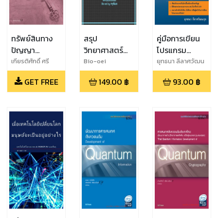
ทรัพย์สินทาง
สรุป
คู่มือการเขียน
ปัญญา
วิทยาศาสตร์
โปรแกรม
เทคโนโลยีรหัส
ม.2 เทอม 1 By
วินโดว์ด้วย
เกียรติศักดิ์ ศรี
Bio-oei
ยุทธนา ลีลาศวัฒน
พิมานวัฒน์
กุล
ลับเชิงควอนตัม
Bio-oei
Visual C++
GET FREE
149.00
฿
93.00
฿
(บรรณาธิการ)
(๒๕๕๙)
2010