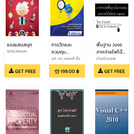
แรงแสนสนุก
การวัดและ
พื้นฐาน วงจร
ควบคุม
ภาคจ่ายไฟโน๊
SPACEMAN
กระบวนการ
ตบุค
รศ. ดร.วรพงศ์ ตั้ง
บ้านช่างเอฟ
ศรีรัตน์
GET FREE
199.00
฿
GET FREE