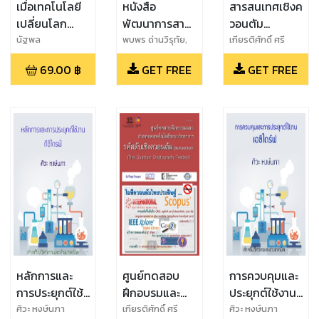
เมื่อเทคโนโลยี
หนังสือ
สารสนเทศเชิงค
เปลี่ยนโลก
พัฒนาการสาร
วอนตัม
มนุษย์จะเป็นอยู่
สนเทศเชิงค
ประเทศไทย:
นัฐพล
พบพร ด่านวิรุทัย,
เกียรติศักดิ์ ศรี
เกียรติศักดิ์ ศรี
พิมานวัฒน์
อย่างไร
วอนตัม
พัฒนาการด้าน
69.00
฿
GET FREE
GET FREE
พิมานวัฒน์
วิทยาการรหัส
ลับ อดีตสู่
อนาคต
(พ.ศ.๒๕๕๗)
หลักการและ
ศูนย์ทดสอบ
การควบคุมและ
การประยุกต์ใช้
ฝึกอบรมและ
ประยุกต์ใช้งาน
งานดีซีไดร์ฟ
ถ่ายทอด
เอซีไดร์ฟ
ศิวะ หงษ์นภา
เกียรติศักดิ์ ศรี
ศิวะ หงษ์นภา