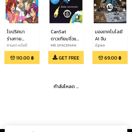
ไขปริศนา
CanSat
มองเทคโนโลยี
ร่างกาย
ดาวเทียมจิ๋วแต่
AI จีน
มหัศจรรย์กับไซ
แจ๋ว
กานดา หวังดี
MR.SPACEMAN
นัฐพล
ไซหุ่นอัจฉริยะ
110.00
฿
GET FREE
69.00
฿
กำลังโหลด ...
Copyright ©
2026
Storylog Co., Ltd. - สตอรี่ล็อกขอสงวนสิทธิ์ไม่รับผิดชอบ