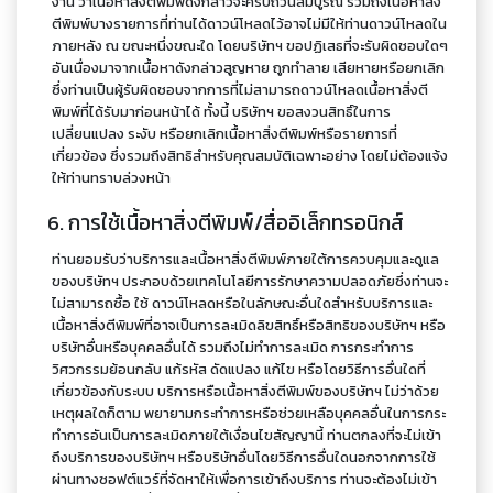
งาน ว่าเนื้อหาสิ่งตีพิมพ์ดังกล่าวจะครบถ้วนสมบูรณ์ รวมถึงเนื้อหาสิ่ง
ตีพิมพ์บางรายการที่ท่านได้ดาวน์โหลดไว้อาจไม่มีให้ท่านดาวน์โหลดใน
ภายหลัง ณ ขณะหนึ่งขณะใด โดยบริษัทฯ ขอปฏิเสธที่จะรับผิดชอบใดๆ
อันเนื่องมาจากเนื้อหาดังกล่าวสูญหาย ถูกทำลาย เสียหายหรือยกเลิก
ซึ่งท่านเป็นผู้รับผิดชอบจากการที่ไม่สามารถดาวน์โหลดเนื้อหาสิ่งตี
พิมพ์ที่ได้รับมาก่อนหน้าได้ ทั้งนี้ บริษัทฯ ขอสงวนสิทธิ์ในการ
เปลี่ยนแปลง ระงับ หรือยกเลิกเนื้อหาสิ่งตีพิมพ์หรือรายการที่
เกี่ยวข้อง ซึ่งรวมถึงสิทธิสำหรับคุณสมบัติเฉพาะอย่าง โดยไม่ต้องแจ้ง
ให้ท่านทราบล่วงหน้า
6. การใช้เนื้อหาสิ่งตีพิมพ์/สื่ออิเล็กทรอนิกส์
ท่านยอมรับว่าบริการและเนื้อหาสิ่งตีพิมพ์ภายใต้การควบคุมและดูแล
ของบริษัทฯ ประกอบด้วยเทคโนโลยีการรักษาความปลอดภัยซึ่งท่านจะ
ไม่สามารถซื้อ ใช้ ดาวน์โหลดหรือในลักษณะอื่นใดสำหรับบริการและ
เนื้อหาสิ่งตีพิมพ์ที่อาจเป็นการละเมิดลิขสิทธิ์หรือสิทธิของบริษัทฯ หรือ
บริษัทอื่นหรือบุคคลอื่นได้ รวมถึงไม่ทำการละเมิด การกระทำการ
วิศวกรรมย้อนกลับ แก้รหัส ดัดแปลง แก้ไข หรือโดยวิธีการอื่นใดที่
เกี่ยวข้องกับระบบ บริการหรือเนื้อหาสิ่งตีพิมพ์ของบริษัทฯ ไม่ว่าด้วย
เหตุผลใดก็ตาม พยายามกระทำการหรือช่วยเหลือบุคคลอื่นในการกระ
ทำการอันเป็นการละเมิดภายใต้เงื่อนไขสัญญานี้ ท่านตกลงที่จะไม่เข้า
ถึงบริการของบริษัทฯ หรือบริษัทอื่นโดยวิธีการอื่นใดนอกจากการใช้
ผ่านทางซอฟต์แวร์ที่จัดหาให้เพื่อการเข้าถึงบริการ ท่านจะต้องไม่เข้า