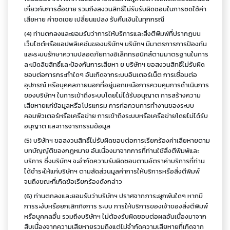
เกี่ยวกับการซื้อขาย รวมถึงสงวนสิทธิ์ไม่รับรับผิดชอบในการชดใช้ค่า
เสียหาย ค่าชดเชย เปลี่ยนแปลง รับคืนเงินในทุกกรณี
(4) ท่านตกลงและยอมรับว่าการให้บริการและสิ่งตีพิมพ์ที่ปรากฏบน
เว็บไซต์หรือแอปพลิเคชันของบริษัทฯ บริษัทฯ มีมาตรการการป้องกัน
และระบบรักษาความปลอดภัยทางอิเล็กทรอนิกส์ตามมาตรฐานในการ
ละเมิดลิขสิทธิ์และป้องกันการเสียหา ย บริษัทฯ ขอสงวนสิทธิ์ไม่รับผิด
ชอบต่อการกระทำใดๆ อันเกิดจากระบบอินเตอร์เน็ต การเชื่อมต่อ
อุปกรณ์ หรือบุคคลภายนอกที่อยู่นอกเหนือการควบคุมการดำเนินการ
ของบริษัทฯ ในการเข้าถึงระบบโดยไม่ได้รับอนุญาต การสร้างความ
เสียหายแก่ข้อมูลหรือโปรแกรม การก่อกวนการทำงานของระบบ
คอมพิวเตอร์หรือเครือข่าย การเข้าถึงระบบหรือเครือข่ายโดยไม่ได้รับ
อนุญาต และการจารกรรมข้อมูล
(5) บริษัทฯ ขอสงวนสิทธิ์ไม่รับผิดชอบต่อการเรียกร้องค่าเสียหายตาม
บทบัญญัติของกฎหมาย อันเนื่องมาจากการที่ท่านใช้สิ่งตีพิมพ์และ
บริการ ซึ่งบริษัทฯ จะจำกัดความรับผิดชอบตามอัตราค่าบริการที่ท่าน
ได้ชำระให้แก่บริษัทฯ ตามสัดส่วนมูลค่าการให้บริการหรือสิ่งตีพิมพ์
จนถึงขณะที่เกิดข้อเรียกร้องดังกล่าว
(6) ท่านตกลงและยอมรับว่าบริษัทฯ ปราศจากภาระผูกพันใดๆ หากมี
การระงับหรือยกเลิกกิจการ ระบบ การให้บริการของเจ้าของสิ่งตีพิมพ์
หรือบุคคลอื่น รวมถึงบริษัทฯ ไม่ต้องรับผิดชอบต่อผลอันเนื่องมาจาก
สืบเนื่องจากความเสียหายรวมถึงแต่ไม่จำกัดความเสียหายที่เกิดจาก