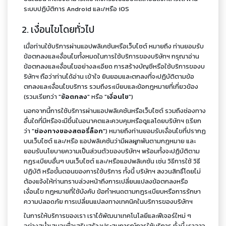
ระบบปฏิบัติการ Android และ/หรือ iOS
2. เงื่อนไขโดยทั่วไป
เมื่อท่านใช้บริการผ่านแอปพลิเคชันหรือเว็บไซต์ หมายถึง ท่านยอมรับ
ข้อตกลงและเงื่อนไขทั้งหมดในการใช้บริการของบริษัทฯ กรุณาอ่าน
ข้อตกลงและเงื่อนไขอย่างละเอียด การสร้างบัญชีหรือใช้บริการของบ
ริษัทฯ ถือว่าท่านได้อ่าน เข้าใจ ยินยอมและตกลงที่จะปฏิบัติตามข้อ
ตกลงและเงื่อนไขบริการ รวมถึงระเบียบและข้อกฎหมายที่เกี่ยวข้อง
(รวมเรียกว่า "
ข้อตกลง
" หรือ "
เงื่อนไข
")
นอกจากนี้การใช้บริการผ่านแอปพลิเคชันหรือเว็บไซต์ รวมถึงช่องทาง
อื่นใดที่มีหรือจะมีขึ้นในอนาคตและควบคุมหรือดูแลโดยบริษัทฯ (เรียก
ว่า "
ช่องทางของสตอรี่ล็อก
") หมายถึงท่านยอมรับเงื่อนไขที่ปรากฏ
บนเว็บไซต์ และ/หรือ แอปพลิเคชันว่ามีผลผูกพันตามกฎหมาย และ
ยอมรับนโยบายความเป็นส่วนตัวของบริษัทฯ พร้อมทั้งจะปฏิบัติตาม
กฎระเบียบอื่นๆ บนเว็บไซต์ และ/หรือแอปพลิเคชัน เช่น วิธีการใช้ วิธี
ปฏิบัติ หรือขั้นตอนของการใช้บริการ ทั้งนี้ บริษัทฯ สงวนสิทธิ์โดยไม่
ต้องแจ้งให้ท่านทราบล่วงหน้าถึงการเปลี่ยนแปลงข้อตกลงหรือ
เงื่อนไข กฎหมายที่ใช้บังคับ ข้อกำหนดตามกฎระเบียบหรือการรักษา
ความปลอดภัย การเปลี่ยนแปลงทางเทคนิคในบริการของบริษัทฯ
ในการให้บริการของเรา เราได้พัฒนาเทคโนโลยีและฟีเจอร์ใหม่ ๆ
อย่างสม่ำเสมอเพื่อเสริมสร้างประสบการณ์การใช้บริการ ทั้งนี้ เราอาจ