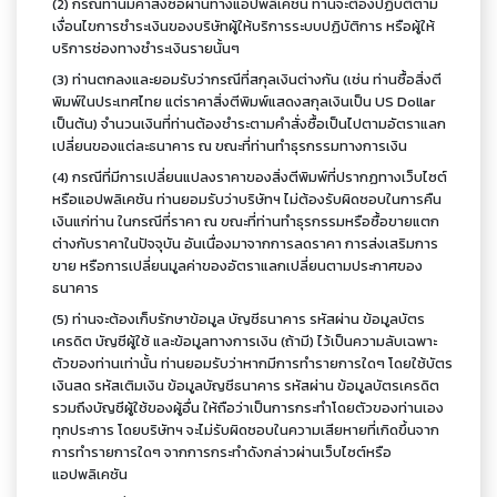
(2) กรณีท่านมีคำสั่งซื้อผ่านทางแอปพลิเคชัน ท่านจะต้องปฏิบัติตาม
เงื่อนไขการชำระเงินของบริษัทผู้ให้บริการระบบปฏิบัติการ หรือผู้ให้
บริการช่องทางชำระเงินรายนั้นๆ
(3) ท่านตกลงและยอมรับว่ากรณีที่สกุลเงินต่างกัน (เช่น ท่านซื้อสิ่งตี
พิมพ์ในประเทศไทย แต่ราคาสิ่งตีพิมพ์แสดงสกุลเงินเป็น US Dollar
เป็นต้น) จำนวนเงินที่ท่านต้องชำระตามคำสั่งซื้อเป็นไปตามอัตราแลก
เปลี่ยนของแต่ละธนาคาร ณ ขณะที่ท่านทำธุรกรรมทางการเงิน
(4) กรณีที่มีการเปลี่ยนแปลงราคาของสิ่งตีพิมพ์ที่ปรากฏทางเว็บไซต์
หรือแอปพลิเคชัน ท่านยอมรับว่าบริษัทฯ ไม่ต้องรับผิดชอบในการคืน
เงินแก่ท่าน ในกรณีที่ราคา ณ ขณะที่ท่านทำธุรกรรมหรือซื้อขายแตก
ต่างกับราคาในปัจจุบัน อันเนื่องมาจากการลดราคา การส่งเสริมการ
ขาย หรือการเปลี่ยนมูลค่าของอัตราแลกเปลี่ยนตามประกาศของ
ธนาคาร
(5) ท่านจะต้องเก็บรักษาข้อมูล บัญชีธนาคาร รหัสผ่าน ข้อมูลบัตร
เครดิต บัญชีผู้ใช้ และข้อมูลทางการเงิน (ถ้ามี) ไว้เป็นความลับเฉพาะ
ตัวของท่านเท่านั้น ท่านยอมรับว่าหากมีการทำรายการใดๆ โดยใช้บัตร
เงินสด รหัสเติมเงิน ข้อมูลบัญชีธนาคาร รหัสผ่าน ข้อมูลบัตรเครดิต
รวมถึงบัญชีผู้ใช้ของผู้อื่น ให้ถือว่าเป็นการกระทำโดยตัวของท่านเอง
ทุกประการ โดยบริษัทฯ จะไม่รับผิดชอบในความเสียหายที่เกิดขึ้นจาก
การทำรายการใดๆ จากการกระทำดังกล่าวผ่านเว็บไซต์หรือ
แอปพลิเคชัน