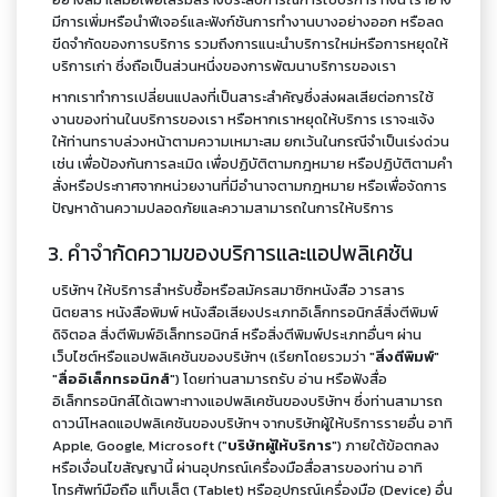
มีการเพิ่มหรือนำฟีเจอร์และฟังก์ชันการทำงานบางอย่างออก หรือลด
ขีดจำกัดของการบริการ รวมถึงการแนะนำบริการใหม่หรือการหยุดให้
บริการเก่า ซึ่งถือเป็นส่วนหนึ่งของการพัฒนาบริการของเรา
หากเราทำการเปลี่ยนแปลงที่เป็นสาระสำคัญซึ่งส่งผลเสียต่อการใช้
งานของท่านในบริการของเรา หรือหากเราหยุดให้บริการ เราจะแจ้ง
ให้ท่านทราบล่วงหน้าตามความเหมาะสม ยกเว้นในกรณีจำเป็นเร่งด่วน
เช่น เพื่อป้องกันการละเมิด เพื่อปฏิบัติตามกฎหมาย หรือปฏิบัติตามคำ
สั่งหรือประกาศจากหน่วยงานที่มีอำนาจตามกฎหมาย หรือเพื่อจัดการ
ปัญหาด้านความปลอดภัยและความสามารถในการให้บริการ
3. คำจำกัดความของบริการและแอปพลิเคชัน
บริษัทฯ ให้บริการสำหรับซื้อหรือสมัครสมาชิกหนังสือ วารสาร
นิตยสาร หนังสือพิมพ์ หนังสือเสียงประเภทอิเล็กทรอนิกส์สิ่งตีพิมพ์
ดิจิตอล สิ่งตีพิมพ์อิเล็กทรอนิกส์ หรือสิ่งตีพิมพ์ประเภทอื่นๆ ผ่าน
เว็บไซต์หรือแอปพลิเคชันของบริษัทฯ (เรียกโดยรวมว่า "
สิ่งตีพิมพ์
"
"
สื่ออิเล็กทรอนิกส์
") โดยท่านสามารถรับ อ่าน หรือฟังสื่อ
อิเล็กทรอนิกส์ได้เฉพาะทางแอปพลิเคชันของบริษัทฯ ซึ่งท่านสามารถ
ดาวน์โหลดแอปพลิเคชันของบริษัทฯ จากบริษัทผู้ให้บริการรายอื่น อาทิ
Apple, Google, Microsoft ("
บริษัทผู้ให้บริการ
") ภายใต้ข้อตกลง
หรือเงื่อนไขสัญญานี้ ผ่านอุปกรณ์เครื่องมือสื่อสารของท่าน อาทิ
โทรศัพท์มือถือ แท็บเล็ต (Tablet) หรืออุปกรณ์เครื่องมือ (Device) อื่น