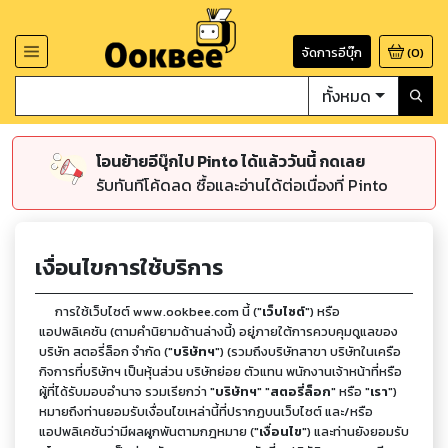
จัดการอีบุ๊ก
(
0
)
ทั้งหมด
โอนย้ายอีบุ๊กไป Pinto ได้แล้ววันนี้ กดเลย
รับทันทีโค้ดลด ซื้อและอ่านได้ต่อเนื่องที่ Pinto
เงื่อนไขการใช้บริการ
การใช้เว็บไซต์ www.ookbee.com นี้ ("
เว็บไซต์
") หรือ
แอปพลิเคชัน (ตามคำนิยามด้านล่างนี้) อยู่ภายใต้การควบคุมดูแลของ
บริษัท สตอรี่ล็อก จำกัด ("
บริษัทฯ
") (รวมถึงบริษัทสาขา บริษัทในเครือ
กิจการที่บริษัทฯ เป็นหุ้นส่วน บริษัทย่อย ตัวแทน พนักงานเจ้าหน้าที่หรือ
ผู้ที่ได้รับมอบอำนาจ รวมเรียกว่า "
บริษัทฯ
" "
สตอรี่ล็อก
" หรือ "
เรา
")
หมายถึงท่านยอมรับเงื่อนไขเหล่านี้ที่ปรากฏบนเว็บไซต์ และ/หรือ
แอปพลิเคชันว่ามีผลผูกพันตามกฎหมาย ("
เงื่อนไข
") และท่านยังยอมรับ