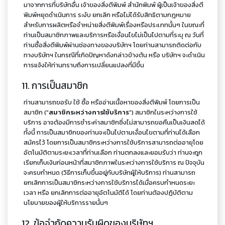
มาจากการที่บริษัทอื่น เจ้าของสิ่งตีพิมพ์ สำนักพิมพ์ ผู้เป็นเจ้าของสิ่งตี
พิมพ์หยุดดำเนินการ ระงับ ยกเลิก หรือไม่ได้รับสิทธิตามกฎหมาย
สำหรับการผลิตหรือจำหน่ายสิ่งตีพิมพ์เรื่องหรือประเภทนั้นๆ ในขณะที่
ท่านเป็นสมาชิกภาพและบริการหรือเงื่อนไขไม่เป็นไปตามที่ระบุ ณ วันที่
ท่านซื้อสิ่งตีพิมพ์ผ่านช่องทางของบริษัทฯ โดยท่านสามารถติดต่อกับ
ทางบริษัทฯ ในกรณีที่เกิดปัญหาดังกล่าวข้างต้น หรือ บริษัทฯ จะดำเนิน
การแจ้งให้ท่านทราบถึงการเปลี่ยนแปลงที่มีขึ้น
11. การเป็นสมาชิก
ท่านสามารถขอรับ ใช้ ซื้อ หรืออ่านเนื้อหาของสิ่งตีพิมพ์ โดยการเป็น
สมาชิก ("
สมาชิกระหว่างการใช้บริการ
") สมาชิกในระหว่างการใช้
บริการ อาจต้องมีการชำระค่าสมาชิกซึ่งไม่สามารถขอคืนเป็นเงินสดได้
ทั้งนี้ การเป็นสมาชิกของท่านจะเป็นไปตามเงื่อนไขตามที่ท่านได้เลือก
สมัครไว้ โดยการเป็นสมาชิกระหว่างการใช้บริการสามารถต่ออายุโดย
อัตโนมัติตามระยะเวลาที่ท่านเลือก ท่านตกลงและยอมรับว่า ท่านจะถูก
เรียกเก็บเงินก่อนหน้าที่สมาชิกภาพในระหว่างการใช้บริการ ณ ปัจจุบัน
จะครบกำหนด (วิธีการเก็บขึ้นอยู่กับบริษัทผู้ให้บริการ) ท่านสามารถ
ยกเลิกการเป็นสมาชิกระหว่างการใช้บริการได้เมื่อครบกำหนดระยะ
เวลา หรือ ยกเลิกการต่ออายุอัตโนมัติได้ โดยท่านต้องปฏิบัติตาม
นโยบายของผู้ให้บริการรายนั้นๆ
12. ข้อจำกัดความรับผิดของบริษัทฯ