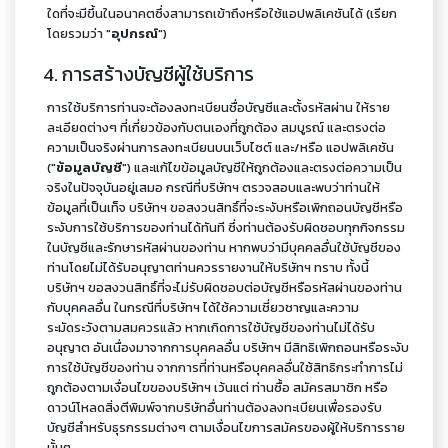
ใดที่จะมีขึ้นในอนาคตซึ่งสามารถเข้าถึงหรือใช้แอปพลิเคชันได้ (เรียก
โดยรวมว่า "
อุปกรณ์
")
4. การสร้างบัญชีผู้ใช้บริการ
การใช้บริการท่านจะต้องลงทะเบียนชื่อบัญชีและตั้งรหัสผ่าน ให้ราย
ละเอียดต่างๆ ที่เกี่ยวข้องกับตนเองที่ถูกต้อง สมบูรณ์ และตรงต่อ
ความเป็นจริงผ่านการลงทะเบียนบนเว็บไซต์ และ/หรือ แอปพลิเคชัน
("
ข้อมูลบัญชี
") และแก้ไขข้อมูลบัญชีให้ถูกต้องและตรงต่อความเป็น
จริงในปัจจุบันอยู่เสมอ กรณีที่บริษัทฯ ตรวจสอบและพบว่าท่านให้
ข้อมูลที่เป็นเท็จ บริษัทฯ ขอสงวนสิทธิ์ที่จะระงับหรือเพิกถอนบัญชีหรือ
ระงับการใช้บริการของท่านได้ทันที ซึ่งท่านต้องรับผิดชอบทุกกิจกรรม
ในบัญชีและรักษารหัสผ่านของท่าน หากพบว่ามีบุคคลอื่นใช้บัญชีของ
ท่านโดยไม่ได้รับอนุญาตท่านควรรายงานให้บริษัทฯ ทราบ ทั้งนี้
บริษัทฯ ขอสงวนสิทธิ์ที่จะไม่รับผิดชอบต่อบัญชีหรือรหัสผ่านของท่าน
กับบุคคลอื่น ในกรณีที่บริษัทฯ ได้ใช้ความเชี่ยวชาญและความ
ระมัดระวังตามสมควรแล้ว หากเกิดการใช้บัญชีของท่านไม่ได้รับ
อนุญาต อันเนื่องมาจากการบุคคลอื่น บริษัทฯ มีสิทธิเพิกถอนหรือระงับ
การใช้บัญชีของท่าน จากการที่ท่านหรือบุคคลอื่นใช้สิทธิกระทำการไม่
ถูกต้องตามเงื่อนไขของบริษัทฯ เว้นแต่ ท่านซื้อ สมัครสมาชิก หรือ
ดาวน์โหลดสิ่งตีพิมพ์จากบริษัทอื่นท่านต้องลงทะเบียนเพื่อรองรับ
บัญชีสำหรับธุรกรรมต่างๆ ตามเงื่อนไขการสมัครของผู้ให้บริการราย
นั้นๆ