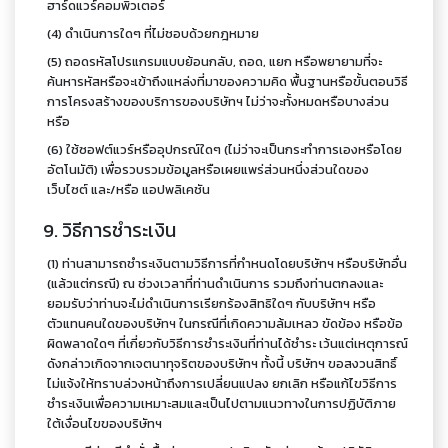
ฮาร์ดแวร์คอมพิวเตอร์
(4) ดำเนินการใดๆ ที่ไม่ชอบด้วยกฎหมาย
(5) ถอดรหัสโปรแกรมแบบย้อนกลับ, ถอด, แยก หรือพยายามที่จะ
ค้นหารหัสหรือจะเข้าถึงแหล่งที่มาของความคิด พื้นฐานหรือขั้นตอนวิธี
การโครงสร้างของบริการของบริษัทฯ ไม่ว่าจะทั้งหมดหรือบางส่วน
หรือ
(6) ใช้ซอฟต์แวร์หรืออุปกรณ์ใดๆ (ไม่ว่าจะเป็นกระทำการเองหรือโดย
อัตโนมัติ) เพื่อรวบรวมข้อมูลหรือเผยแพร่ส่วนหนึ่งส่วนใดของ
เว็บไซต์ และ/หรือ แอปพลิเคชัน
9. วิธีการชำระเงิน
(1) ท่านสามารถชำระเงินตามวิธีการที่กำหนดโดยบริษัทฯ หรือบริษัทอื่น
(แล้วแต่กรณี) ณ ช่วงเวลาที่ท่านดำเนินการ รวมถึงท่านตกลงและ
ยอมรับว่าท่านจะไม่ดำเนินการเรียกร้องสิทธิใดๆ กับบริษัทฯ หรือ
ตัวแทนคนใดของบริษัทฯ ในกรณีที่เกิดความล้มเหลว ขัดข้อง หรือข้อ
ผิดพลาดใดๆ ที่เกี่ยวกับวิธีการชำระเงินที่ท่านได้ชำระ เว้นแต่เหตุการณ์
ดังกล่าวเกิดจากเจตนาทุจริตของบริษัทฯ ทั้งนี้ บริษัทฯ ขอสงวนสิทธิ์
ไม่แจ้งให้ทราบล่วงหน้าถึงการเปลี่ยนแปลง ยกเลิก หรือแก้ไขวิธีการ
ชำระเงินเพื่อความเหมาะสมและเป็นไปตามแนวทางในการปฏิบัติภาย
ใต้เงื่อนไขของบริษัทฯ