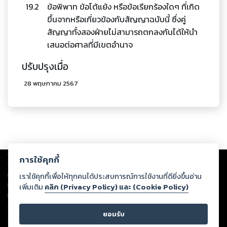
19.2
ข้อพิพาท ข้อโต้แย้ง หรือข้อเรียกร้องใดๆ ที่เกิด
ขึ้นจากหรือเกี่ยวข้องกับสัญญาฉบับนี้ ซึ่งคู่
สัญญาทั้งสองฝ่ายไม่สามารถตกลงกันได้ให้นำ
เสนอต่อศาลที่มีเขตอำนาจ
ปรับปรุงเมื่อ
28 พฤษภาคม 2567
Copyright ©
2026
Storylog Co., Ltd. - สตอรี่ล็อกขอสงวนสิทธิ์ไม่รับผิดชอบ
การใช้คุกกี้
ต่อผลงานหรือเนื้อหาใดที่อัปโหลดผ่านเว็บไซต์และปรากฏว่าละเมิดสิทธิใน
ทรัพย์สินทางปัญญาของบุคคลอื่นหรือขัดต่อกฎหมายและศีลธรรม ดังนั้น ผู้อ่าน
เราใช้คุกกี้เพื่อให้ทุกคนได้ประสบการณ์การใช้งานที่ดียิ่งขึ้นอ่าน
ทุกท่านโปรดใช้วิจารณญาณในการกลั่นกรองด้วยตนเอง และหากท่านพบว่าส่วน
เพิ่มเติม
คลิก (Privacy Policy) และ (Cookie Policy)
หนึ่งส่วนใดขัดต่อกฎหมายและศีลธรรม กรุณาแจ้งมายังบริษัท เพื่อทีมงานจะได้
ดำเนินการในทันที ทั้งนี้ ทางสตอรี่ล็อกขอสงวนลิขสิทธิ์ตามพระราชบัญญัติ
ยอมรับ
ลิขสิทธิ์ พ.ศ. 2537 (ฉบับล่าสุด)