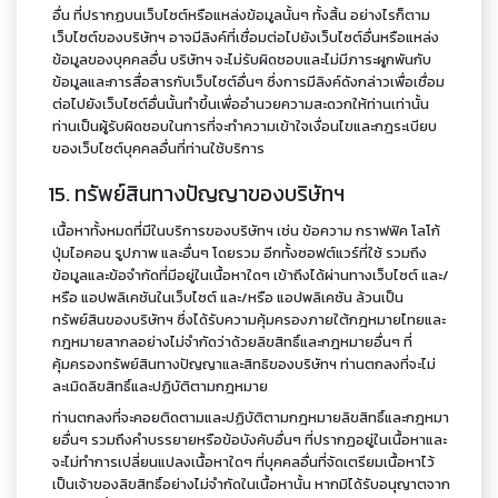
อื่น ที่ปรากฏบนเว็บไซต์หรือแหล่งข้อมูลนั้นๆ ทั้งสิ้น อย่างไรก็ตาม
เว็บไซต์ของบริษัทฯ อาจมีลิงค์ที่เชื่อมต่อไปยังเว็บไซต์อื่นหรือแหล่ง
ข้อมูลของบุคคลอื่น บริษัทฯ จะไม่รับผิดชอบและไม่มีภาระผูกพันกับ
ข้อมูลและการสื่อสารกับเว็บไซต์อื่นๆ ซึ่งการมีลิงค์ดังกล่าวเพื่อเชื่อม
ต่อไปยังเว็บไซต์อื่นนั้นทำขึ้นเพื่ออำนวยความสะดวกให้ท่านเท่านั้น
ท่านเป็นผู้รับผิดชอบในการที่จะทำความเข้าใจเงื่อนไขและกฎระเบียบ
ของเว็บไซต์บุคคลอื่นที่ท่านใช้บริการ
15. ทรัพย์สินทางปัญญาของบริษัทฯ
เนื้อหาทั้งหมดที่มีในบริการของบริษัทฯ เช่น ข้อความ กราฟฟิค โลโก้
ปุ่มไอคอน รูปภาพ และอื่นๆ โดยรวม อีกทั้งซอฟต์แวร์ที่ใช้ รวมถึง
ข้อมูลและข้อจำกัดที่มีอยู่ในเนื้อหาใดๆ เข้าถึงได้ผ่านทางเว็บไซต์ และ/
หรือ แอปพลิเคชันในเว็บไซต์ และ/หรือ แอปพลิเคชัน ล้วนเป็น
ทรัพย์สินของบริษัทฯ ซึ่งได้รับความคุ้มครองภายใต้กฎหมายไทยและ
กฎหมายสากลอย่างไม่จำกัดว่าด้วยลิขสิทธิ์และกฎหมายอื่นๆ ที่
คุ้มครองทรัพย์สินทางปัญญาและสิทธิของบริษัทฯ ท่านตกลงที่จะไม่
ละเมิดลิขสิทธิ์และปฏิบัติตามกฎหมาย
ท่านตกลงที่จะคอยติดตามและปฏิบัติตามกฎหมายลิขสิทธิ์และกฎหมา
ยอื่นๆ รวมถึงคำบรรยายหรือข้อบังคับอื่นๆ ที่ปรากฏอยู่ในเนื้อหาและ
จะไม่ทำการเปลี่ยนแปลงเนื้อหาใดๆ ที่บุคคลอื่นที่จัดเตรียมเนื้อหาไว้
เป็นเจ้าของลิขสิทธิ์อย่างไม่จำกัดในเนื้อหานั้น หากมิได้รับอนุญาตจาก