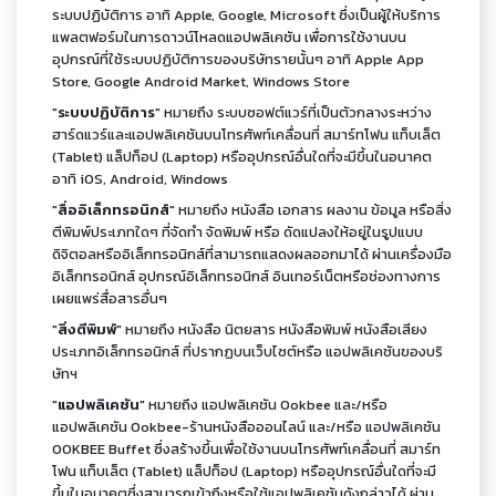
ระบบปฏิบัติการ อาทิ Apple, Google, Microsoft ซึ่งเป็นผู้ให้บริการ
แพลตฟอร์มในการดาวน์โหลดแอปพลิเคชัน เพื่อการใช้งานบน
อุปกรณ์ที่ใช้ระบบปฏิบัติการของบริษัทรายนั้นๆ อาทิ Apple App
Store, Google Android Market, Windows Store
"
ระบบปฏิบัติการ
" หมายถึง ระบบซอฟต์แวร์ที่เป็นตัวกลางระหว่าง
ฮาร์ดแวร์และแอปพลิเคชันบนโทรศัพท์เคลื่อนที่ สมาร์ทโฟน แท็บเล็ต
(Tablet) แล็ปท็อป (Laptop) หรืออุปกรณ์อื่นใดที่จะมีขึ้นในอนาคต
อาทิ iOS, Android, Windows
"
สื่ออิเล็กทรอนิกส์
" หมายถึง หนังสือ เอกสาร ผลงาน ข้อมูล หรือสิ่ง
ตีพิมพ์ประเภทใดๆ ที่จัดทำ จัดพิมพ์ หรือ ดัดแปลงให้อยู่ในรูปแบบ
ดิจิตอลหรืออิเล็กทรอนิกส์ที่สามารถแสดงผลออกมาได้ ผ่านเครื่องมือ
อิเล็กทรอนิกส์ อุปกรณ์อิเล็กทรอนิกส์ อินเทอร์เน็ตหรือช่องทางการ
เผยแพร่สื่อสารอื่นๆ
"
สิ่งตีพิมพ์
" หมายถึง หนังสือ นิตยสาร หนังสือพิมพ์ หนังสือเสียง
ประเภทอิเล็กทรอนิกส์ ที่ปรากฏบนเว็บไซต์หรือ แอปพลิเคชันของบริ
ษัทฯ
"
แอปพลิเคชัน
" หมายถึง แอปพลิเคชัน Ookbee และ/หรือ
แอปพลิเคชัน Ookbee-ร้านหนังสือออนไลน์ และ/หรือ แอปพลิเคชัน
OOKBEE Buffet ซึ่งสร้างขึ้นเพื่อใช้งานบนโทรศัพท์เคลื่อนที่ สมาร์ท
โฟน แท็บเล็ต (Tablet) แล็ปท็อป (Laptop) หรืออุปกรณ์อื่นใดที่จะมี
ขึ้นในอนาคตซึ่งสามารถเข้าถึงหรือใช้แอปพลิเคชันดังกล่าวได้ ผ่าน