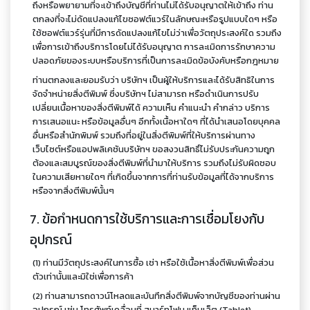
ถึงหรือพยายามที่จะเข้าถึงบัญชีที่ท่านไม่ได้รับอนุญาตให้เข้าถึง ท่าน
ตกลงที่จะไม่ดัดแปลงแก้ไขซอฟต์แวร์ในลักษณะหรือรูปแบบใดๆ หรือ
ใช้ซอฟต์แวร์รุ่นที่มีการดัดแปลงแก้ไขไม่ว่าเพื่อวัตถุประสงค์ใด รวมถึง
เพื่อการเข้าถึงบริการโดยไม่ได้รับอนุญาต การละเมิดการรักษาความ
ปลอดภัยของระบบหรือบริการที่เป็นการละเมิดข้อบังคับหรือกฎหมาย
ท่านตกลงและยอมรับว่า บริษัทฯ เป็นผู้ให้บริการและได้รับสิทธิในการ
จัดจำหน่ายสิ่งตีพิมพ์ ซึ่งบริษัทฯ ไม่สามารถ หรือดำเนินการปรับ
เปลี่ยนเนื้อหาของสิ่งตีพิมพ์ได้ ความเห็น คำแนะนำ คำกล่าว บริการ
การเสนอแนะ หรือข้อมูลอื่นๆ อีกทั้งเนื้อหาใดๆ ที่ได้นำเสนอโดยบุคคล
อื่นหรือสำนักพิมพ์ รวมถึงที่อยู่ในสิ่งตีพิมพ์ที่ให้บริการผ่านทาง
เว็บไซต์หรือแอปพลิเคชันบริษัทฯ ขอสงวนสิทธิ์ไม่รับประกันความถูก
ต้องและสมบูรณ์ของสิ่งตีพิมพ์ที่นำมาให้บริการ รวมถึงไม่รับผิดชอบ
ในความเสียหายใดๆ ที่เกิดขึ้นจากการที่ท่านรับข้อมูลที่ได้จากบริการ
หรือจากสิ่งตีพิมพ์นั้นๆ
7. ข้อกำหนดการใช้บริการและการเชื่อมโยงกับ
อุปกรณ์
(1) ท่านมีวัตถุประสงค์ในการซื้อ เช่า หรือใช้เนื้อหาสิ่งตีพิมพ์เพื่อส่วน
ตัวเท่านั้นและมิใช่เพื่อการค้า
(2) ท่านสามารถดาวน์โหลดและบันทึกสิ่งตีพิมพ์จากบัญชีของท่านผ่าน
อุปกรณ์ เช่น โทรศัพท์เคลื่อนที่ สมาร์ทโฟน แท็บเล็ต (Tablet)