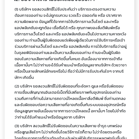
(1) บริษัทฯ ขอสงวนสิทธิ์ไม่รับประกันว่า บริการจะตรงตามความ
ต้องการของท่าน จะไม่ถูกรบกวน รวดเร็ว ปลอดภัย หรือ ปราศจาก
ความผิดพลาด ข้อมูลที่ได้จากการใช้บริการทางเว็บไซต์ และ/หรือ
แอปพลิเคชันจะถูกต้อง เชื่อถือได้ หรือ คุณภาพของสิ่งตีพิมพ์หรือ
บริการทางเว็บไซต์ และ/หรือ แอปพลิเคชันจะเป็นไปตามความคาดหวัง
ของท่าน ท่านเป็นผู้รับผิดชอบแต่เพียงผู้เดียวในการใช้บริการหรือเข้า
ร่วมบริการผ่านเว็บไซต์ และ/หรือ แอปพลิเคชัน การใช้บริการถือว่าอยู่
ในดุลยพินิจของท่านและเป็นความเสี่ยงของท่าน ท่านจะเป็นผู้รับผิด
ชอบในความเสียหายที่อาจเกิดขึ้นทั้งหมด อันเนื่องมาจากการเข้าถึง
เนื้อหานั้นๆ ไม่ว่าท่านจะได้รับคำแนะนำหรือข้อมูลจากบริษัทฯ ด้วยวาจา
หรือเป็นลายลักษณ์อักษรหรือไม่ ถือว่าไม่มีการรับประกันใดๆ จากบริ
ษัทฯ เกิดขึ้น
(2) บริษัทฯ ขอสงวนสิทธิ์ไม่รับผิดชอบที่จะจัดหา ดูแล หรือรับผิดชอบ
การเชื่อมสัญญาณอินเตอร์เน็ตที่มีเสถียรภาพกับอุปกรณ์ของท่าน
รวมถึงการที่ท่านไม่สามารถดาวน์โหลดเนื้อหาสิ่งตีพิมพ์ ซึ่งท่านตกลง
และรับผิดชอบต่อความเสียหายที่อาจเกิดขึ้นกับระบบของอุปกรณ์หรือ
ข้อมูลสูญหายอันเนื่องมาจากการดาวน์โหลดเนื้ อหานั้นๆ โดยไม่จำกัด
ว่าท่านได้รับคำแนะนำหรือข้อมูลจาก บริษัทฯ
(3) บริษัทฯ สงวนสิทธิ์ไม่รับผิดชอบในความเสียหาย ชำรุด บกพร่อง
หรือสูญเสียใดๆ ไม่ว่าเกิดขึ้นโดยวิธีการใดก็ตาม ไม่ว่าโดยตรงหรือ
โดยอ้อมจากการที่ท่านต้องชำระเงินผ่านผู้ให้บริการแพลตฟอร์มอื่นอัน