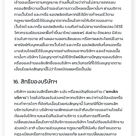
เจ้าของเนื้อหาตามกฎหมาย ท่านเห็นด้วยว่าท่านไม่สามารถครอบ
ครองสิทธิ์ความเป็นเจ้าของในการดาวน์โหลดเนื้อหานั้นๆ ผ่านบริการ
ทางเว็บไซต์ และ/หรือ แอปพลิเคชันหากมิได้มีการกำหนดไว้ตาม
กฎหมายหรือมิได้รับอนุญาตจากเงื่อนไขการให้บริการของทาง
เว็บไซต์ และ/หรือ แอปพลิเคชัน รวมถึงท่านไม่สามารถดัดแปลง ใช้วิธี
วิศวกรรมย้อนรอยเพื่อทำขึ้นมาใหม่ เผยแพร่ ส่งผ่าน จัดแสดง มีส่วน
ร่วมในการขาย สร้างผลงานลอกเลียนแบบ หรือหาผลประโยชน์ในทาง
พาณิชย์กับบุคคลอื่นจากเว็บไซต์ และ/หรือ แอปพลิเคชันทั้งหมดหรือ
บางส่วนโดยมิได้รับอนุญาตอย่างชัดเจนจากบริษัทฯ และเจ้าของเนื้อ
หานั้นๆ บริษัทฯ ไม่อนุญาตท่านให้ใช้ทรัพย์สินทางปัญญาของบริษัทฯ
หรือของเจ้าของลิขสิทธิ์ของบริษัทฯ ยกเว้นกรณีที่ได้รับอนุญาตตาม
เงื่อนไขแห่งสัญญานี้ไม่ว่าโดยเปิดเผยหรือเป็นนัย
16. สิทธิของบริษัทฯ
บริษัทฯ ขอสงวนสิทธิ์ยกเลิก ระงับ หรือลบบัญชีของท่าน ("
ยกเลิก
บริการ
") โดยไม่ต้องแจ้งล่วงหน้าหากบริษัทฯ พบว่าท่านได้ละเมิดหรือ
กระทำการใดๆ ที่ขัดกับเงื่อนไขแห่งสัญญานี้ ในกรณีที่มีการยกเลิก
บริการดังกล่าว บริษัทฯอาจเพิกถอนการเข้าถึงบริการของท่านโดยไม่
ต้องแจ้งให้ทราบและไม่คืนเงินค่าบริการ รวมถึงการแก้ไขหรือ
เปลี่ยนแปลงเงื่อนไขการใช้บริการของบริษัทฯ โดยไม่ต้องแจ้งให้ทราบ
ล่วงหน้า อาทิ นโยบายส่วนบุคคล กฎหมายที่ใช้บังคับ ข้อกำหนดตาม
กฎระเบียบหรือการรักษาความปลอดภัย และการเปลี่ยนแปลงทาง