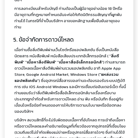
การลงทะเบียนสำหรับบัญชี ท่านต้องเป็นผู้มีอายุอย่างน้อย 18 ปีหรือ
มีอายุตามที่กฎหมายกำหนดอันจะก่อให้เกิดนิติกรรมสัญญาที่ผูกพัน
ท่านได้ ในกรณีที่จำเป็นบริษัทฯ อาจขอหลักฐานเพื่อยืนยันอายุของ
ท่าน
5. ข้อจำกัดการดาวน์โหลด
เมื่อท่านซื้อสิ่งตีพิมพ์ผ่านเว็บไซต์หรือแอปพลิเคชัน ซึ่งเป็นหนังสือ
นิตยสาร หนังสือพิมพ์ หนังสือเสียงประเภทอิเล็กทรอนิกส์ ( "
สิ่งตี
พิมพ์
" "
เนื้อหาสิ่งตีพิมพ์
" "
เนื้อหาสื่ออิเล็กทรอนิกส์
") ท่านสามารถ
ดาวน์โหลดเนื้อหาสิ่งตีพิมพ์ผ่านรวมแอปพลิเคชัน อาทิ Apple App
Store, Google Android Market, Windows Store ("
แหล่งรวม
แอปพลิเคชัน
") ซึ่งอุปกรณ์สื่อสารของท่านจะต้องรองรับระบบปฏิบัติ
การ เช่น iOS Android Windows และมีการเชื่อมต่ออินเตอร์เน็ต ทั้งนี้
ท่านยอมรับว่าสิ่งตีพิมพ์หรือสื่ออิเล็กทรอนิกส์บางเรื่องหรือบาง
ประเภทถูกจำกัดสำหรับการดาวน์โหลด อ่าน ฟัง หรือบันทึก ซึ่งอยู่กับ
เงื่อนไขหรือข้อกำหนดของการให้บริการตามนโบบายหรือข้อตกลง
ของบริษัทฯ
บริษัทฯ สงวนสิทธิ์ที่จะไม่รับผิดชอบเนื้อหาที่อัปโหลด การเข้าถึงเนื้อหา
หรือดาวน์โหลดและคำอธิบายข้อมูลที่เกี่ยวข้องจากอุปกรณ์ที่เชื่อมโยง
(รวมถึงแต่ไม่จำกัดเพียงแม่ข่ายหรืออุปกรณ์สื่อสารใดๆ) ซึ่งท่านได้ใช้