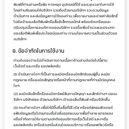
พิมพ์ที่ท่านอ่านหรือฟัง การหยุด อุปกรณ์ที่ใช้ และระยะเวลาในการใช้
โดยท่านยินยอมให้บริษัทฯ รวมถึงตัวแทนบริษัทฯ รวบรวมข้อมูล
ดำเนินการ และส่งข้อมูลการใช้ของท่าน เพื่อรายงานและจ่ายค่าลิขสิทธิ์
ไปยังเจ้าของสิ่งตีพิมพ์หรือสื่ออิเล็กทรอนิกส์ พร้อมจัดเตรียมและ
ปรับปรุงเนื้อหาและบริการของบริษัทฯ รวมทั้งเพิ่มจำนวนและประเภท
ของสิ่งตีพิมพ์เพื่อประโยชน์ของท่าน ตามนโยบายความเป็นส่วนตัวขอ
งบริษัทฯ
8. ข้อจำกัดในการใช้งาน
ท่านรับรองว่าจะไม่ดำเนินการตามเนื้อหาด้านล่างดังต่อไปนี้ผ่าน
เว็บไซต์ และ/หรือ แอปพลิเคชัน
(1) ดำเนินการใดๆ ที่เป็นการละเมิดหรือละเมิดสิทธิของผู้อื่น ละเมิด
กฎหมาย หรือละเมิดสัญญาหรือหน้าที่ตามกฎหมายที่ท่านมีต่อบุคคล
ใดๆ
(2) ละเมิดลิขสิทธิ์หรือละเมิดทรัพย์สินทางปัญญา และสิทธิต่างๆ ของบ
ริษัทฯ บริษัทย่อย ตัวแทนบริษัทฯ เจ้าของสิ่งตีพิมพ์ หรือบริษัทอื่น
(3) กระทำการใดๆ เพื่อให้มีขึ้นซึ่งสื่อที่มีไวรัส หรือรหัสคอมพิวเตอร์
แฟ้มข้อมูลหรือโปรแกรมอื่นใดซึ่งออกแบบมาเพื่อทำลาย แทรกแซง
หรือจำกัดการใช้งานตามปกติของบริการหรือเว็บไซต์ และ/หรือ
แอปพลิเคชัน (หรือส่วนหนึ่งส่วนใดของบริการ) หรือซอฟต์แวร์หรือ