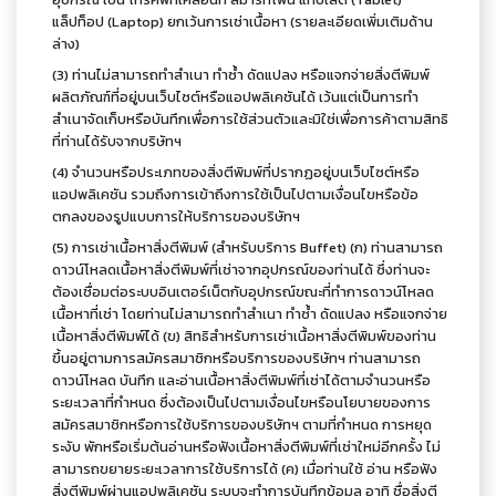
แล็ปท็อป (Laptop) ยกเว้นการเช่าเนื้อหา (รายละเอียดเพิ่มเติมด้าน
ล่าง)
(3) ท่านไม่สามารถทำสำเนา ทำซ้ำ ดัดแปลง หรือแจกจ่ายสิ่งตีพิมพ์
ผลิตภัณฑ์ที่อยู่บนเว็บไซต์หรือแอปพลิเคชันได้ เว้นแต่เป็นการทำ
สำเนาจัดเก็บหรือบันทึกเพื่อการใช้ส่วนตัวและมิใช่เพื่อการค้าตามสิทธิ
ที่ท่านได้รับจากบริษัทฯ
(4) จำนวนหรือประเภทของสิ่งตีพิมพ์ที่ปรากฏอยู่บนเว็บไซต์หรือ
แอปพลิเคชัน รวมถึงการเข้าถึงการใช้เป็นไปตามเงื่อนไขหรือข้อ
ตกลงของรูปแบบการให้บริการของบริษัทฯ
(5) การเช่าเนื้อหาสิ่งตีพิมพ์ (สำหรับบริการ Buffet) (ก) ท่านสามารถ
ดาวน์โหลดเนื้อหาสิ่งตีพิมพ์ที่เช่าจากอุปกรณ์ของท่านได้ ซึ่งท่านจะ
ต้องเชื่อมต่อระบบอินเตอร์เน็ตกับอุปกรณ์ขณะที่ทำการดาวน์โหลด
เนื้อหาที่เช่า โดยท่านไม่สามารถทำสำเนา ทำซ้ำ ดัดแปลง หรือแจกจ่าย
เนื้อหาสิ่งตีพิมพ์ได้ (ข) สิทธิสำหรับการเช่าเนื้อหาสิ่งตีพิมพ์ของท่าน
ขึ้นอยู่ตามการสมัครสมาชิกหรือบริการของบริษัทฯ ท่านสามารถ
ดาวน์โหลด บันทึก และอ่านเนื้อหาสิ่งตีพิมพ์ที่เช่าได้ตามจำนวนหรือ
ระยะเวลาที่กำหนด ซึ่งต้องเป็นไปตามเงื่อนไขหรือนโยบายของการ
สมัครสมาชิกหรือการใช้บริการของบริษัทฯ ตามที่กำหนด การหยุด
ระงับ พักหรือเริ่มต้นอ่านหรือฟังเนื้อหาสิ่งตีพิมพ์ที่เช่าใหม่อีกครั้ง ไม่
สามารถขยายระยะเวลาการใช้บริการได้ (ค) เมื่อท่านใช้ อ่าน หรือฟัง
สิ่งตีพิมพ์ผ่านแอปพลิเคชัน ระบบจะทำการบันทึกข้อมูล อาทิ ชื่อสิ่งตี