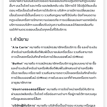
นโยบายความเป็นส่วนตัวของเราและยอมรับที่จะปฏิบัติตามกฎระเบียบ
อื่นๆ บนเว็บไซต์ และ/หรือ แอปพลิเคชัน เช่น วิธีการใช้ วิธีปฏิบัติและขั้น
ตอน หรือเงื่อนไขสำหรับการใช้บริการ บริษัทฯ อาจมีการเปลี่ยนแปลง
เงื่อนไขเหล่านี้เป็นครั้งคราว รวมถึงกฎหมายที่ใช้บังคับ ข้อกำหนดตาม
กฎระเบียบหรือการรักษาความปลอดภัย การเปลี่ยนแปลงทางเทคนิคใน
บริการของบริษัทฯ และเพื่อปรับปรุงความชัดเจนและให้สอดคล้องกัน
ขอให้ท่านตรวจสอบเงื่อนไขทุกครั้งที่ใช้บริการ
1. คำนิยาม
"
A la Carte
" หมายถึง การสมัครสมาชิกหรือบริการ ซื้อ และชำระเงิน
สำหรับอ่านหรือฟังสิ่งตีพิมพ์เป็นรายเล่มหรือเรื่อง รวมถึงสามารถ
ดาวน์โหลดหรือบันทึกสำหรับการใช้แบบออฟไลน์ (Offline)
"
Buffet
" หมายถึง การสมัครสมาชิกหรือบริการรูปแบบเหมาจ่าย ซื้อ
และชำระเงินสำหรับอ่านหรือฟังสิ่งตีพิมพ์ในลักษณะเช่าอ่านหรือฟัง
เป็นรายเดือน หรือรายปี รวมถึงสามารถดาวน์โหลดหรือบันทึกสำหรับ
การใช้แบบออฟไลน์ (Offline) ภายในระยะเวลาที่กำหนดหรือตราบเท่า
อายุสมาชิกภาพ
"
ช่องทางของสตอรี่ล็อก
" หมายถึง การจัดจำหน่ายหรือให้บริการ
ผ่านแอปพลิเคชัน เว็บไซต์ หรือช่องทางต่างๆ ที่อยู่ภายใต้การควบคุม
หรือดูแลของสตอรี่ล็อก
"
บริษัทผู้ให้บริการ
" หมายถึง บริษัทซึ่งเป็นเจ้าของ ควบคุม หรือดูแล