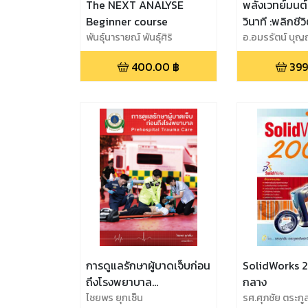
The NEXT ANALYSE
พลังเวทย์มนต์ฝ
Beginner course
วินาที :พลิกชีว
พันธุ์นารายณ์ พันธุ์ศิริ
เปลี่ยนชีวิตคุ
อ.อมรรัตน์ บุญฤท
Lawyer
ทางลัดสำหรับ
400.00
฿
399
การดูแลรักษาผู้บาดเจ็บก่อน
SolidWorks 2
ถึงโรงพยาบาล
กลาง
(Prehospital Trauma
ไชยพร ยุกเซ็น
รศ.ศุภชัย ตระกู