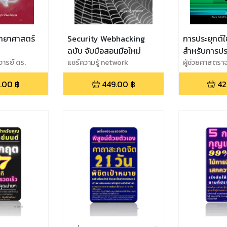
ทยาศาสตร์
Security Webhacking
การประยุกต์
ฉบับ จับมือสอนมือใหม่
สำหรับการป
จารย์ ดร.
แชร์ความรู้ network
ดิจิตอล
ผู้ช่วยศาสตราจา
์ภิญโญ,2. รอง
เจริญพงษ์
.00
฿
449.00
฿
42
ร. วิภาวรรณ
องศาสตราจารย์
ศิริพร
ศาสตราจารย์
. ผู้ช่วย
. สุคนธา งาม
ย์ ดร. ชุติกร
รย์ ดร. จิราพร
าว จิตราภา