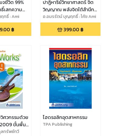
ีวิต 99%
ปาฏิหาริย์วิทยาศาสตร์ จิต
วิญญาณ พลังจิตใต้สำนึก
ดให้เกิดผลลัพธ์
ฤทธิ์ : Ami
ดึงดูดความสำเร็จ รวดเร็ว
อ.อมรรัตน์ บุญฤทธิ์ : โค้ช Ami
Lawyer
นา
และแรง
9.00
฿
399.00
฿
วิศวกรรมด้วย
ไฮดรอลิกอุตสาหกรรม
009 ขั้นพื้น
TPA Publishing
ูลทรัพย์ทวี