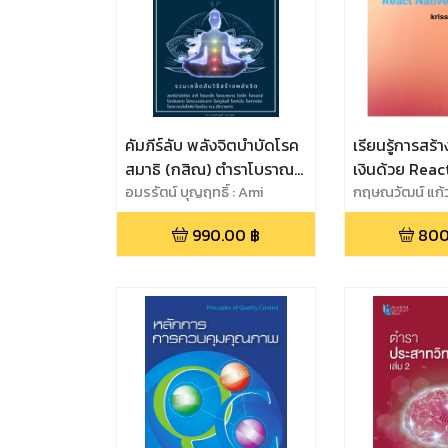
คัมภีร์ลับ พลังจิตบำบัดโรค
เรียนรู้การสร้
สมาธิ (กสิณ) ตำราโบราณ
เงินด้วย React Native และ
บำบัดโรคด้วยพลังจิต วิธี
อมรรัตน์ บุญฤทธิ์ : Ami
Admob
กฤษณวัฒน์ แก้
Lawyer
การบำบัดโรคด้วยพลังจิต
990.00
฿
800
สมาธิ (กสิณ)