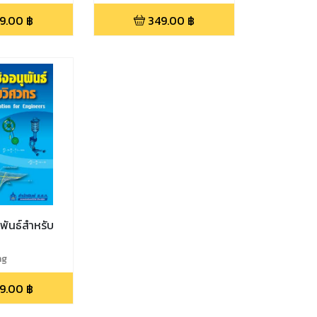
9.00
฿
349.00
฿
พันธ์สำหรับ
ng
9.00
฿