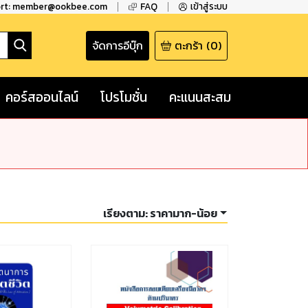
ort: member@ookbee.com
FAQ
เข้าสู่ระบบ
จัดการอีบุ๊ก
ตะกร้า
(
0
)
คอร์สออนไลน์
โปรโมชั่น
คะแนนสะสม
เรียงตาม:
ราคามาก-น้อย