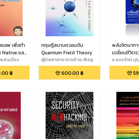
างแอพ เพื่อทำ
ทฤษฎีสนามควอนตัม
พลังจิตนาการ เนรมิตชี
Quantum Field Theory
เปลี่ยนชีวิตรวดเร็ว
วแสนเมือง
ผู้ช่วยศาสตราจารย์ ดร.พิเชฐ
ผลลัพธ์ โดย
อ.อมรรัตน์ บุญ
วณิชชาพงศ์เจริญ
Lawyer
.00
฿
600.00
฿
59