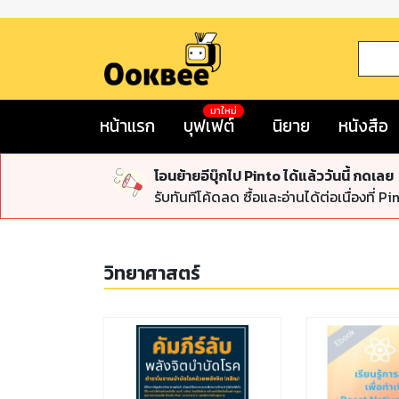
มาใหม่
หน้าแรก
บุฟเฟต์
นิยาย
หนังสือ
โอนย้ายอีบุ๊กไป Pinto ได้แล้ววันนี้ กดเลย
รับทันทีโค้ดลด ซื้อและอ่านได้ต่อเนื่องที่ Pi
วิทยาศาสตร์