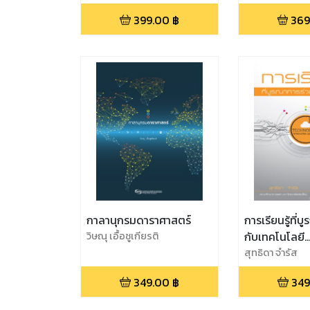
Care)
399.00
฿
369
กาลานุกรมดาราศาสตร์
การเรียนรู้ที่
วิษณุ เอื้อชูเกียรติ
กับเทคโนโลยี
(Technology 
สุทธิดา จำรัส
Learning) พิมพ์
349.00
฿
349