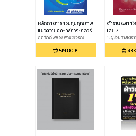
หลักการการควบคุมคุณภาพ
ตำราประสาทวิ
แนวความคิด-วิธีการ-กลวิธี
เล่ม 2
กิติศักดิ์ พลอยพานิชเจริญ
1. ผู้ช่วยศาสตรา
กิตติคุณ วิวัฒน
519.00
฿
483
ศาสตราจารย์ ด
ตั้งนิพนธ์,3. ร
ดร. นพ.วรสิทธิ์ 
พาณิชย์,4. รอง
ดร. สุจิรา มุกดา,5
ศาสตราจารย์ ดร
ประมวญ,6. อาจาร
นพรัตน์,7. อาจา
ปานมณี,8. นางส
ภิญโญมหากุล