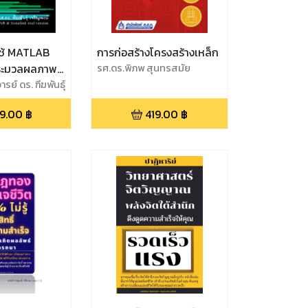
ใช้ MATLAB
การก่อสร้างโครงสร้างเหล็ก
ระมวลผลภาพ
รศ.ดร.พิภพ สุนทรสมัย
รย์ ดร. ฑีฆพันธุ์
9.00
฿
419.00
฿