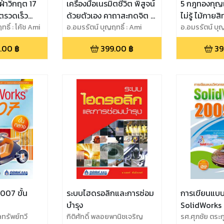
่าวิกฤต 17
เครื่องมือเนรมิตชีวิต พิสูจน์
5 กฎทองกุญแจช
ิตรวดเร็ว
ด้วยตัวเอง คาถาสะกดจิต 21
ไม่รู้ ไม้กายสิทธิ์เสกความ
ณง่ายๆ :เส้น
ธิ์ : โค้ช Ami
วัน พิชิตเป้าหมาย การันตี
อ.อมรรัตน์ บุญฤทธิ์ : Ami
สำเร็จ เร่งลั
อ.อมรรัตน์ บุญ
Lawyer
Lawyer
คุณ
ผลลัพธ์ รับรองโดย
ตามที่ปรารถ
.00
฿
399.00
฿
39
วิทยาศาสตร์
007 ขั้น
ระบบไฮดรอลิกและการซ่อม
การเขียนแบบ
บำรุง
SolidWorks 2
ลทรัพย์ทวี
กิติศักดิ์ พลอยพานิชเจริญ
ฐาน
รศ.ศุภชัย ตระก