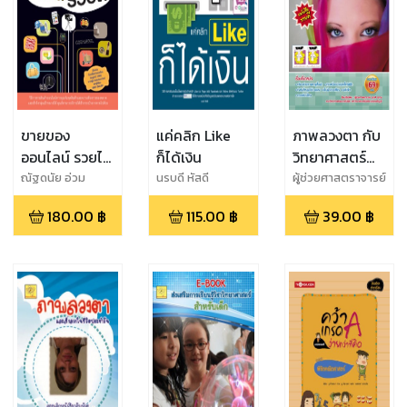
ขายของ
แค่คลิก Like
ภาพลวงตา กับ
ออนไลน์ รวยได้
ก็ได้เงิน
วิทยาศาสตร์
รวยดี
ฉลาดสุดๆ
ณัฐดนัย อ่วม
นรบดี หัสดี
ผู้ช่วยศาสตราจารย์
ชำนาญไพร
สุชาติ สุภาพ
180.00
฿
115.00
฿
39.00
฿