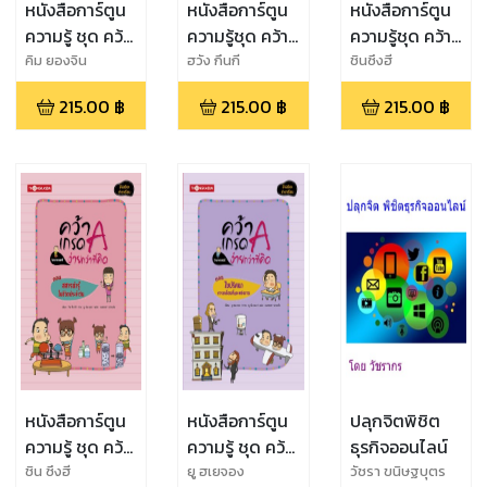
หนังสือการ์ตูน
หนังสือการ์ตูน
หนังสือการ์ตูน
ความรู้ ชุด คว้า
ความรู้ชุด คว้า
ความรู้ชุด คว้า
เกรด A ง่ายกว่า
เกรด A ง่ายกว่า
เกรด A ง่ายกว่า
คิม ยองจิน
ฮวัง กึนกี
ชินซึงฮี
ที่คิด ตอน
ที่คิด ตอน
ที่คิด ตอน
215.00
฿
215.00
฿
215.00
฿
พิศวงแห่งโลก
มหัศจรรย์สิ่งมี
ศิลปะและกีฬา
และอวกาศ
ชีวิตและสิ่ง
มหาสนุก
แวดล้อม
หนังสือการ์ตูน
หนังสือการ์ตูน
ปลุกจิตพิชิต
ความรู้ ชุด คว้า
ความรู้ ชุด คว้า
ธุรกิจออนไลน์
เกรด A ง่ายกว่า
เกรด A ง่ายกว่า
ชิน ซึงฮี
ยู ฮเยจอง
วัชรา ขนิษฐบุตร