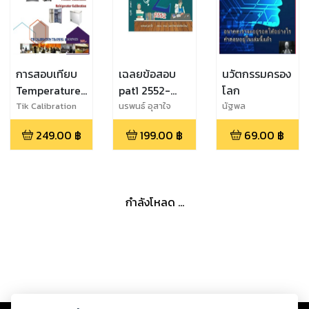
การสอบเทียบ
เฉลยข้อสอบ
นวัตกรรมครอง
Temperature
pat1 2552-
โลก
Controller
2554
Tik Calibration
นรพนธ์ อุสาใจ
นัฐพล
Training
Chamber
249.00
฿
199.00
฿
69.00
฿
กำลังโหลด ...
Copyright ©
2026
Storylog Co., Ltd. - สตอรี่ล็อกขอสงวนสิทธิ์ไม่รับผิดชอบ