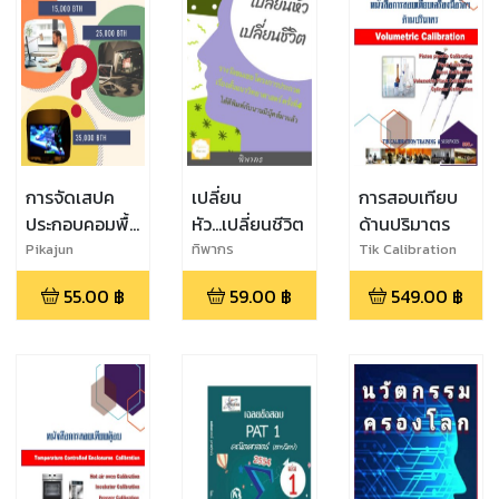
การจัดเสปค
เปลี่ยน
การสอบเทียบ
ประกอบคอมพื้น
หัว...เปลี่ยนชีวิต
ด้านปริมาตร
ฐาน
Pikajun
ทิพากร
Tik Calibration
Training
55.00
฿
59.00
฿
549.00
฿