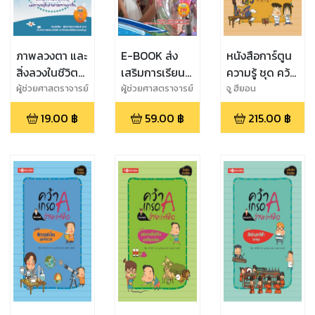
ภาพลวงตา และ
E-BOOK ส่ง
หนังสือการ์ตูน
สิ่งลวงในชีวิต
เสริมการเรียนรู้
ความรู้ ชุด คว้า
ประจำวัน
วิชา
เกรด A ง่ายกว่า
ผู้ช่วยศาสตราจารย์
ผู้ช่วยศาสตราจารย์
จู ฮียอน
สุชาติ สุภาพ
สุชาติ สุภาพ
วิทยาศาสตร์
ที่คิด ตอน พิชิต
19.00
฿
59.00
฿
215.00
฿
สำหรับเด็ก
คณิตศาสตร์