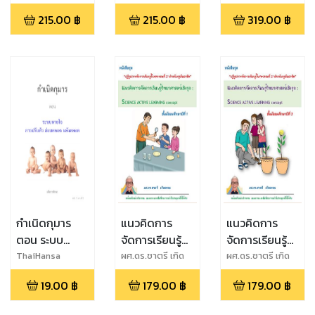
ที่คิด ตอน
ที่คิด ตอน ไข
215.00
฿
215.00
฿
319.00
฿
สสารน่ารู้ใน
ปริศนาการ
ชีวิตประจำวัน
เคลื่อนที่และ
พลังงาน
กำเนิดกุมาร
แนวคิดการ
แนวคิดการ
ตอน ระบบ
จัดการเรียนรู้
จัดการเรียนรู้
หายใจ สำคัญ
วิทยาศาสตร์
วิทยาศาสตร์
ThaiHansa
ผศ.ดร.ชาตรี เกิด
ผศ.ดร.ชาตรี เกิด
ธรรม
ธรรม
มาก
เชิงรุก ชั้น
เชิงรุก ชั้น
19.00
฿
179.00
฿
179.00
฿
มัธยมศึกษาปีที่
มัธยมศึกษาปีที่
1
3