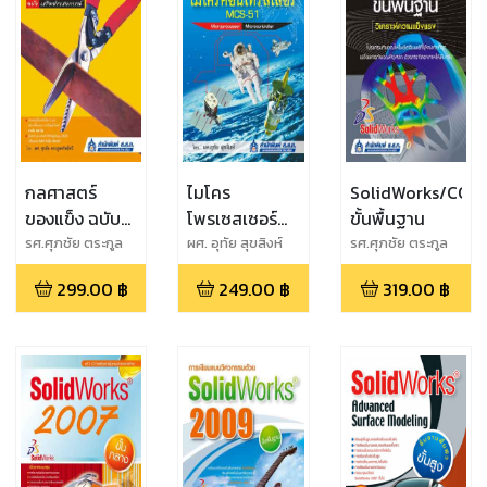
กลศาสตร์
ไมโคร
SolidWorks/COS
ของแข็ง ฉบับ
โพรเซสเซอร์
ขั้นพื้นฐาน
เสริม
และไมโคร
รศ.ศุภชัย ตระกูล
ผศ. อุทัย สุขสิงห์
รศ.ศุภชัย ตระกูล
ทรัพย์ทวี และ
ทรัพย์ทวี และ
ประสบการณ์
คอนโทรลเลอร์
299.00
฿
249.00
฿
319.00
฿
สถาพร วังฉาย
สถาพร วังฉาย
MCS-51