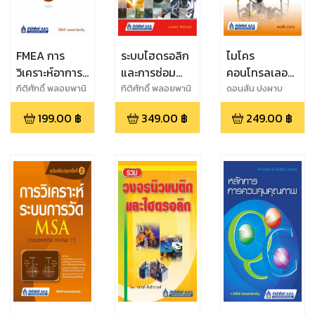
FMEA การ
ระบบไฮดรอลิก
ไมโคร
วิเคราะห์อาการ
และการซ่อม
คอนโทรลเลอร์
ขัดข้องและผลก
บำรุง
และการประยุกต์
กิติศักดิ์ พลอยพานิ
กิติศักดิ์ พลอยพานิ
ดอนสัน ปงผาบ
ชเจริญ
ชเจริญ
ระทบ
ใช้งาน 1 (ฉบับ
199.00
฿
349.00
฿
249.00
฿
ปรับปรุง)