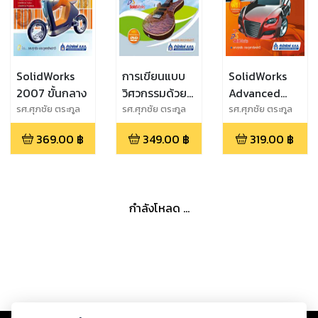
SolidWorks
การเขียนแบบ
SolidWorks
2007 ขั้นกลาง
วิศวกรรมด้วย
Advanced
SolidWorks
Surface
รศ.ศุภชัย ตระกูล
รศ.ศุภชัย ตระกูล
รศ.ศุภชัย ตระกูล
ทรัพย์ทวี
ทรัพย์ทวี
ทรัพย์ทวี
2009 ขั้นพื้น
Modelling
369.00
฿
349.00
฿
319.00
฿
ฐาน
กำลังโหลด ...
Copyright ©
2026
Storylog Co., Ltd. - สตอรี่ล็อกขอสงวนสิทธิ์ไม่รับผิดชอบ