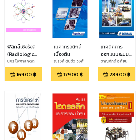
ฟิสิกส์เชิงรังสี
เมคาทรอนิกส์
เทคนิคการ
(Radiological
เบื้องต้น
ออกแบบระบบ
Physics)
ควบคุมอุปกรณ์
นคร ไพศาลกิตติ
ณรงค์ ตันชีวะวงศ์
ชาญศักดิ์ อภัยนิ
สกุล
พัฒน์
ไฟฟ้า
169.00
฿
179.00
฿
289.00
฿