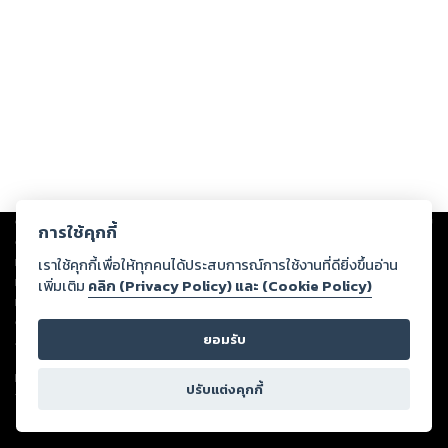
Copyright ©
2026
Storylog Co., Ltd. - สตอรี่ล็อกขอสงวนสิทธิ์ไม่รับผิดชอบ
การใช้คุกกี้
ต่อผลงานหรือเนื้อหาใดที่อัปโหลดผ่านเว็บไซต์และปรากฏว่าละเมิดสิทธิใน
ทรัพย์สินทางปัญญาของบุคคลอื่นหรือขัดต่อกฎหมายและศีลธรรม ดังนั้น ผู้อ่าน
เราใช้คุกกี้เพื่อให้ทุกคนได้ประสบการณ์การใช้งานที่ดียิ่งขึ้นอ่าน
ทุกท่านโปรดใช้วิจารณญาณในการกลั่นกรองด้วยตนเอง และหากท่านพบว่าส่วน
เพิ่มเติม
คลิก (Privacy Policy) และ (Cookie Policy)
หนึ่งส่วนใดขัดต่อกฎหมายและศีลธรรม กรุณาแจ้งมายังบริษัท เพื่อทีมงานจะได้
ดำเนินการในทันที ทั้งนี้ ทางสตอรี่ล็อกขอสงวนลิขสิทธิ์ตามพระราชบัญญัติ
ยอมรับ
ลิขสิทธิ์ พ.ศ. 2537 (ฉบับล่าสุด)
For support: member@ookbee.com
ปรับแต่งคุกกี้
Version
1.3.17