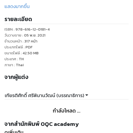
นักศึกษาและบุคคลทั่วไป โดยการเผยแพร่ให้ผู้ใช้งานเข้าถึงเนื้อหา
แสดงมากขึ้น
ได้โดยสะดวก การจัดทำาอภิธานศัพท์ฯ นี้ เป็นการต่อยอดความรู้
รายละเอียด
จากโครงการสารานุกรมโทรคมนาคมไทย พ.ศ. ๒๕๕๒ (Thai
Telecommunications Encyclopedia: 2009 edition) ผสม
ISBN :
978-616-12-0181-4
กับเกร็ด สำคัญด้านประวัติหรือเหตุการณ์สำคัญจากโครงการ
วันวางขาย
:
05 พ.ย. 2021
จดหมายเหตุโทรคมนาคมโลกและประเทศไทย พ.ศ. ๒๕๕๔ (IEEE
จำนวนหน้า
:
317
หน้า
ประเภทไฟล์
:
PDF
and Thai Communications History & Milestones 2011)
ขนาดไฟล์
:
42.50
MB
เรียบเรียง โดยกลุ่มผู้เชี่ยวชาญในสาขาไฟฟ้า อิเล็กทรอนิกส์
ประเทศ
:
TH
คอมพิวเตอร์ โทรคมนาคม และสารสนเทศ แล้วจึงจัดทำเป็นสื่อใน
ภาษา
:
Thai
รูปแบบหนังสือ สื่ออิเล็กทรอนิกส์ รวมทั้งเว็บไซต์ที่ได้รับความร่วม
จากผู้แต่ง
มือจาก งานเทคโนโลยีประมวลผลข้อความ ห้องปฏิบัติการวิจัย
วิทยาการมนุษยภาษา ศูนย์เทคโนโลยี อิเล็กทรอนิกส์และ
คอมพิวเตอร์แห่งชาติ (เนคเทค) ในการเผยแพร่อภิธานศัพท์ชุดนี้
เกียรติศักดิ์ ศรีพิมานวัฒน์ (บรรณาธิการ)
บน “เล็กซิตรอน (Lexitron)”ที่สามารถเข้าถึงกลุ่มผู้ใช้บนเครือ
ข่ายอินเทอร์เน็ตและมีการจัดเก็บความรู้อย่างเป็น ระบบ
กำลังโหลด ...
(Knowledge Management) ด้วยเทคโนโลยี Web 2.0 ทั้งนี้ จะ
ได้พัฒนาให้เป็นศูนย์กลาง ของการแลกเปลี่ยนความรู้ด้านคำศัพท์
จากสำนักพิมพ์ OQC academy
โทรคมนาคมและสามารถพัฒนาองค์ความรู้ร่วมกันได้ ระหว่างผู้
ดูเพิ่มเติม