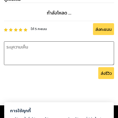
สร้างและผู้ใช้งานจากการเพิ่มเติม นำเสนอ วิจารณ์หรือแสดงความ
คิดเห็นและผ่าน กระบวนการกลั่นกรองจากผู้เชี่ยวชาญในขั้นตอน
กำลังโหลด ...
สุดท้าย อันจะช่วยให้คำศัพท์เทคนิคโทรคมนาคม นี้มีการเจริญ
เติบโตขึ้น การเริ่มต้นโครงการนี้มีเป้าหมายการจัดทำคำศัพท์
ส่งคะแนน
ให้
5
คะแนน
มากกว่า ๑,๐๐๐ คำและ จะเพิ่มขึ้นต่อๆ ไปในอนาคต
“อภิธานศัพท์โทรคมนาคมไทย”
http://www.thaitelecomkm.org/TTG/
ร่วมสนับสนุนโครงการ Free eBook บริจาคตามสะดวก
สมาคม IEEE Thailand section
ส่งรีวิว
Copyright ©
2026
Storylog Co., Ltd. - สตอรี่ล็อกขอสงวนสิทธิ์ไม่รับผิดชอบ
การใช้คุกกี้
ต่อผลงานหรือเนื้อหาใดที่อัปโหลดผ่านเว็บไซต์และปรากฏว่าละเมิดสิทธิใน