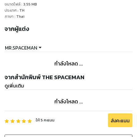
ขนาดไฟล์
:
3.55
MB
โคจรในอวกาศจริง แต่แคนแซทจะถูกปล่อยลงมาจากความสูง
ประเทศ
:
TH
ประมาณ 100 – 4,000 เมตร จากพาหนะต่างๆ เช่น อากาศยาน
ภาษา
:
Thai
จรวด บอลลูน หรือ โดรน ซึ่งในระหว่างที่แคนแซทกางร่มชูชีพร่อน
จากผู้แต่ง
ลงมา จะมีการปฏิบัติภารกิจทางวิทยาศาสตร์ที่กำหนดไว้ เช่น
บันทึกภาพ วัดอุณหภูมิและความชื้นในอากาศ ก่อนที่จะตกถึงพื้น
ดิน
MR.SPACEMAN
เพจมนุษย์อวกาศ
กำลังโหลด ...
https://www.facebook.com/spacemanth
YouTube: https://www.youtube.com/@spacemanthailand
จากสำนักพิมพ์ THE SPACEMAN
ดูเพิ่มเติม
กำลังโหลด ...
ส่งคะแนน
ให้
5
คะแนน