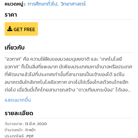
หมวดหมู่
:
การศึกษาทั่วไป
,
วิทยาศาสตร์
ราคา
GET FREE
เกี่ยวกับ
“อวกาศ” คือ ความใฝ่ฝันของมวลมนุษยชาติ และ “เทคโนโลยี
อวกาศ” ก็เป็นสิ่งที่แพงมาก มีเพียงประเทศมหาอำนาจหรือประเทศ
ที่พัฒนาแล้วไม่กี่ประเทศเท่านั้นที่สามารถเป็นเจ้าของได้ แต่ใน
อนาคตอันใกล้เทคโนโลยีอวกาศ อาจไม่ใช่เรื่องไกลตัวคนไทยอีก
ต่อไป เมื่อวันนี้เด็กไทยสามารถสร้าง “ดาวเทียมกระป๋อง” ได้เอง
แล้ว
แสดงมากขึ้น
รายละเอียด
แคนแซท (CanSat) หรือ “ดาวเทียมขนาดเล็กเท่ากระป๋องเครื่อง
ดื่ม” เป็นอุปกรณ์ที่ใช้จำลองการทำงานของดาวเทียมจริง โดยมีจุด
วันวางขาย
:
13 มี.ค. 2020
ประสงค์เพื่อใช้ในการเรียนรู้เกี่ยวกับเทคโนโลยีทางด้านอวกาศ มี
จำนวนหน้า
:
11
หน้า
ขนาดเล็กประมาณกระป๋องน้ำอัดลม และไม่ได้ถูกปล่อยเข้าสู่วง
ประเภทไฟล์
:
PDF