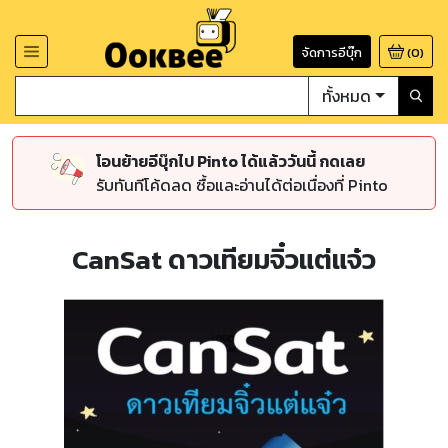
จัดการอีบุ๊ก
(
0
)
ทั้งหมด
โอนย้ายอีบุ๊กไป Pinto ได้แล้ววันนี้ กดเลย
รับทันทีโค้ดลด ซื้อและอ่านได้ต่อเนื่องที่ Pinto
CanSat ดาวเทียมจิ๋วแต่แจ๋ว