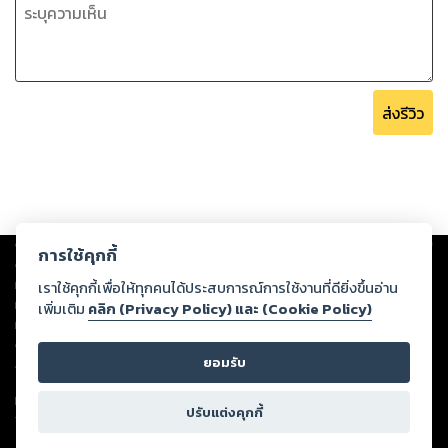
ส่งรีวิว
Copyright ©
2026
Storylog Co., Ltd. - สตอรี่ล็อกขอสงวนสิทธิ์ไม่รับผิดชอบ
การใช้คุกกี้
ต่อผลงานหรือเนื้อหาใดที่อัปโหลดผ่านเว็บไซต์และปรากฏว่าละเมิดสิทธิใน
ทรัพย์สินทางปัญญาของบุคคลอื่นหรือขัดต่อกฎหมายและศีลธรรม ดังนั้น ผู้อ่าน
เราใช้คุกกี้เพื่อให้ทุกคนได้ประสบการณ์การใช้งานที่ดียิ่งขึ้นอ่าน
ทุกท่านโปรดใช้วิจารณญาณในการกลั่นกรองด้วยตนเอง และหากท่านพบว่าส่วน
เพิ่มเติม
คลิก (Privacy Policy) และ (Cookie Policy)
หนึ่งส่วนใดขัดต่อกฎหมายและศีลธรรม กรุณาแจ้งมายังบริษัท เพื่อทีมงานจะได้
ดำเนินการในทันที ทั้งนี้ ทางสตอรี่ล็อกขอสงวนลิขสิทธิ์ตามพระราชบัญญัติ
ยอมรับ
ลิขสิทธิ์ พ.ศ. 2537 (ฉบับล่าสุด)
For support: member@ookbee.com
ปรับแต่งคุกกี้
Version
1.3.17