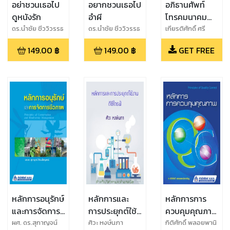
อย่าชวนเธอไป
อยากชวนเธอไป
อภิธานศัพท์
ดูหนังรัก
อำผี
โทรคมนาคม
ไทย (Thai
ดร.นำชัย ชีววิวรรธ
ดร.นำชัย ชีววิวรรธ
เกียรติศักดิ์ ศรี
น์
น์
พิมานวัฒน์
Telecommunicat
149.00
฿
149.00
฿
GET FREE
(บรรณาธิการ)
Glossary 2011)
หลักการอนุรักษ์
หลักการและ
หลักการการ
และการจัดการ
การประยุกต์ใช้
ควบคุมคุณภาพ
ชีวภาพ
งานดีซีไดร์ฟ
แนวความคิด-
ผศ. ดร.สุกาญจน์
ศิวะ หงษ์นภา
กิติศักดิ์ พลอยพานิ