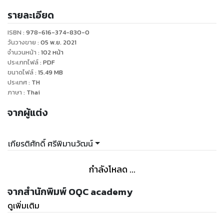
อนาคตของโลกสู่การเป็นข้อมูลสำหรับการวางแผนอนาคตเพื่อ
รายละเอียด
ประกอบการตัดสินใจร่วมกันของทุกฝ่ายที่เกี่ยวข้อง จึงเป็นสิ่ง
สำคัญที่สรุปอยู่ในงานชิ้นพ.ศ.2557 นี้
ISBN :
978-616-374-830-0
วันวางขาย
:
05 พ.ย. 2021
ร่วมสนับสนุนโครงการ Free eBook บริจาคตามสะดวก
จำนวนหน้า
:
102
หน้า
ประเภทไฟล์
:
PDF
สมาคม IEEE Thailand section
ขนาดไฟล์
:
15.49
MB
ประเทศ
:
TH
ภาษา
:
Thai
จากผู้แต่ง
เกียรติศักดิ์ ศรีพิมานวัฒน์
กำลังโหลด ...
จากสำนักพิมพ์ OQC academy
ดูเพิ่มเติม