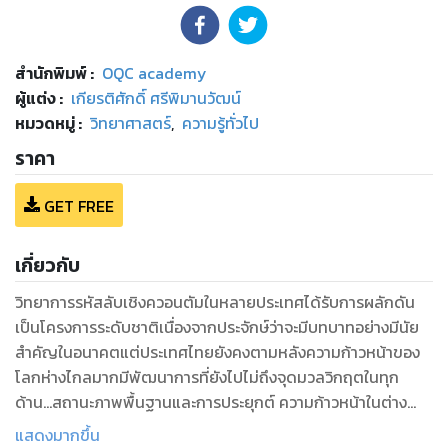
สำนักพิมพ์
:
OQC academy
ผู้แต่ง :
เกียรติศักดิ์ ศรีพิมานวัฒน์
หมวดหมู่
:
วิทยาศาสตร์
,
ความรู้ทั่วไป
ราคา
GET FREE
เกี่ยวกับ
วิทยาการรหัสลับเชิงควอนตัมในหลายประเทศได้รับการผลักดัน
เป็นโครงการระดับชาติเนื่องจากประจักษ์ว่าจะมีบทบาทอย่างมีนัย
สำคัญในอนาคตแต่ประเทศไทยยังคงตามหลังความก้าวหน้าของ
โลกห่างไกลมากมีพัฒนาการที่ยังไปไม่ถึงจุดมวลวิกฤตในทุก
ด้าน...สถานะภาพพื้นฐานและการประยุกต์ ความก้าวหน้าในต่าง
ประเทศ พัฒนาการรหัสลับควอนตัมในประเทศไทยและแนวโน้ม
แสดงมากขึ้น