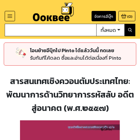
จัดการอีบุ๊ก
(
0
)
ทั้งหมด
โอนย้ายอีบุ๊กไป Pinto ได้แล้ววันนี้ กดเลย
รับทันทีโค้ดลด ซื้อและอ่านได้ต่อเนื่องที่ Pinto
สารสนเทศเชิงควอนตัมประเทศไทย:
พัฒนาการด้านวิทยาการรหัสลับ อดีต
สู่อนาคต (พ.ศ.๒๕๕๗)