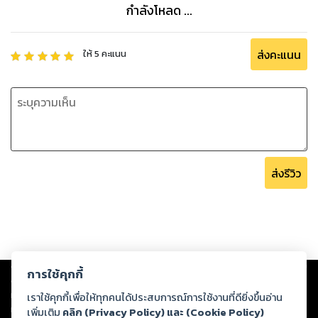
กำลังโหลด ...
ส่งคะแนน
ให้
5
คะแนน
ส่งรีวิว
Copyright ©
2026
Storylog Co., Ltd. - สตอรี่ล็อกขอสงวนสิทธิ์ไม่รับผิดชอบ
การใช้คุกกี้
ต่อผลงานหรือเนื้อหาใดที่อัปโหลดผ่านเว็บไซต์และปรากฏว่าละเมิดสิทธิใน
ทรัพย์สินทางปัญญาของบุคคลอื่นหรือขัดต่อกฎหมายและศีลธรรม ดังนั้น ผู้อ่าน
เราใช้คุกกี้เพื่อให้ทุกคนได้ประสบการณ์การใช้งานที่ดียิ่งขึ้นอ่าน
ทุกท่านโปรดใช้วิจารณญาณในการกลั่นกรองด้วยตนเอง และหากท่านพบว่าส่วน
เพิ่มเติม
คลิก (Privacy Policy) และ (Cookie Policy)