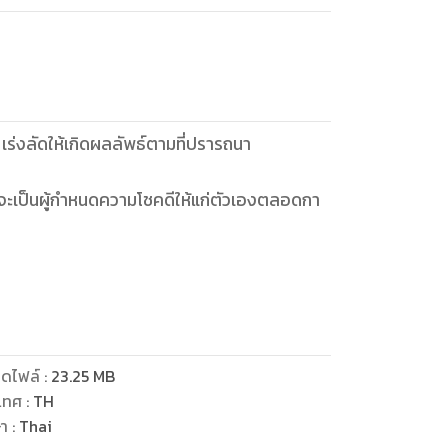
ณจะเป็นผู้กำหนดความโชคดีให้แก่ตัวเองตลอดกาล
ีวิต อ่านจบคุณจะตื่นรู้สร้าง
ดไฟล์
:
23.25
MB
เทศ
:
TH
ษา
:
Thai