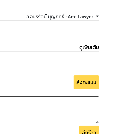
อ.อมรรัตน์ บุญฤทธิ์ : Ami Lawyer
หัวใจของคุณเป็นแรงสั่งสะเทือนไปยังจักรวาลและ
รใช้ชีวิตของคุณ
ดูเพิ่มเติม
ียิ่งขึ้น
ส่งคะแนน
อไรที่คุณไม่มีความสุข เจอวิกฤตในความรัก การ
สิ่งนี้:
ต่างๆ
ส่งรีวิว