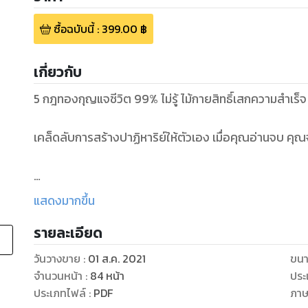
ซื้อฉบับนี้
:
399.00
฿
เกี่ยวกับ
5 กฎทองกุญแจชีวิต 99% ไม่รู้ ไม้กายสิทธิ์เสกความสำเร็จ เร่งลัดให้เกิดผลลัพธ์ตามที่ปรารถนา
เคล็ดลับการสร้างปาฏิหาริย์ให้ตัวเอง เมื่อคุณอ่านจบ คุ
หนังสือเล่มนี้ จะบอกถึงแก่งแท้ของมนุษย์บนโลกใบนี้ หลายคนไม่รู้ 4 กฎแห่งช
แสดงมากขึ้น
การเปลี่ยนชีวิตให้ตัวเองได้ทันที
รายละเอียด
คุณจะกลายเป็นแม่เหล็กดึงดูดความสำเร็จ
วันวางขาย
:
01 ส.ค. 2021
ขนา
จำนวนหน้า
:
84
หน้า
ประ
เคล็ดลับสร้าง ปาฏิหาริย์ให้ชีวิตของคุณ
ประเภทไฟล์
:
PDF
ภา