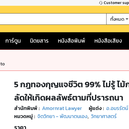
Customer su
ทั้งหมด
การ์ตูน
นิตยสาร
หนังสือพิมพ์
หนังสือเสียง
nto
5 กฎทองกุญแจชีวิต 99% ไม่รู้ ไม้
ลัดให้เกิดผลลัพธ์ตามที่ปรารถนา
สำนักพิมพ์
:
Amornrat Lawyer
ผู้แต่ง :
อ.อมรรัตน์
หมวดหมู่
:
จิตวิทยา - พัฒนาตนเอง
,
วิทยาศาสตร์
ราคา