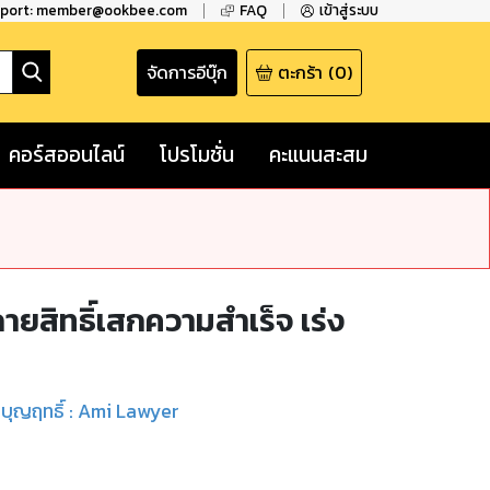
pport: member@ookbee.com
FAQ
เข้าสู่ระบบ
จัดการอีบุ๊ก
ตะกร้า
(
0
)
คอร์สออนไลน์
โปรโมชั่น
คะแนนสะสม
กายสิทธิ์เสกความสำเร็จ เร่ง
 บุญฤทธิ์ : Ami Lawyer