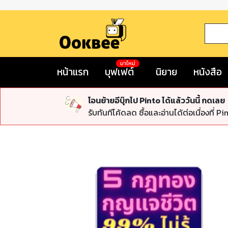
มาใหม่
หน้าแรก
บุฟเฟต์
นิยาย
หนังสือ
โอนย้ายอีบุ๊กไป Pinto ได้แล้ววันนี้ กดเลย
รับทันทีโค้ดลด ซื้อและอ่านได้ต่อเนื่องที่ Pi