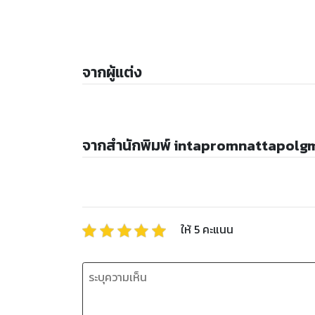
จากผู้แต่ง
จากสำนักพิมพ์ intapromnattapolg
ให้
5
คะแนน