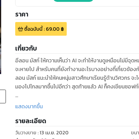
ราคา
ซื้อฉบับนี้
:
69.00
฿
เกี่ยวกับ
อีลอน มัสก์ ให้ความเห็นว่า AI จะทำให้งานดูเหมือนไม่มีจุ
จะหายไป สำหรับคนที่ยังทำงานอะไรบางอย่างที่เกี่ยวข้องกับ
ลอน มัสก์ แนะนำให้คนหนุ่มสาวศึกษาเรียนรู้ด้านวิศวกร จะไ
มองไปไกลมากขึ้นไปอีกว่า สุดท้ายแล้ว AI ก็คงเขียนซอฟท์แ
แจ็ค หม่า พูดถึงงานในอนาคตว่า ผู้คนในอดีตกลัวว่าการปฏ
แสดงมากขึ้น
ยังปรับตัวได้เรื่อยมา มีงานใหม่ๆเกิดขึ้นมากมายและตั้งแต่โ
รายละเอียด
กิจกรรมมากขึ้น แจ็ค หม่า มีความเห็นว่า มนุษย์ควรทำงานเพี
วันวางขาย
:
13 เม.ย. 2020
ขนา
AI จะทำให้มีความเป็นไปได้ที่คนจะทำงานน้อยลงเขาบอกว่