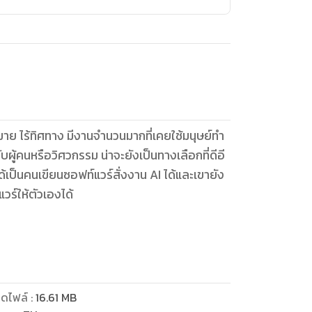
ดหมาย ไร้ทิศทาง มีงานจำนวนมากที่เคยใช้มนุษย์ทำ
ผู้คนหรือวิศวกรรม น่าจะยังเป็นทางเลือกที่ดีอี
ด้เป็นคนเขียนซอฟท์แวร์สั่งงาน AI ได้และเขายัง
วร์ให้ตัวเองได้
ิวัติอุตสาหกรรมจะทำให้คนไม่มีงานทำ แต่มนุษย์
ลกมีไฟฟ้าใช้ ทำให้มนุษย์มีเวลามากขึ้น มี
ยงสัปดาห์ละ 3 วัน วันละ 4 ชั่วโมง
ดไฟล์
:
16.61
MB
าในอนาคตคงไม่ต้องใช้เวลาทำงานมาก งานที่