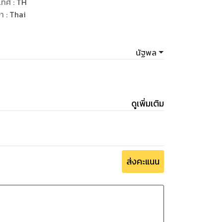
เทศ
:
TH
กับความเป็นมนุษย์ งานที่หายไปไม่ใช่เรื่องที่น่า
ษา
:
Thai
นัฐพล
ใช้งานแล้ว เพื่อที่เราจะได้รู้ว่ามีงานอะไรบ้างที่
้จะแสดงให้ได้เห็นเทคโนโลยีของจีนมากยิ่งขึ้น จะ
ดูเพิ่มเติม
ีน
ส่งคะแนน