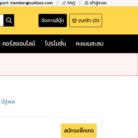
pport: member@ookbee.com
FAQ
เข้าสู่ระบบ
จัดการอีบุ๊ก
ตะกร้า
(
0
)
คอร์สออนไลน์
โปรโมชั่น
คะแนนสะสม
นัฐพล
สมัครแพ็กเกจ