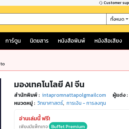
Customer su
ทั้งหมด
การ์ตูน
นิตยสาร
หนังสือพิมพ์
หนังสือเสียง
nto
มองเทคโนโลยี AI จีน
สำนักพิมพ์
:
intapromnattapolgmailcom
ผู้แต่ง :
หมวดหมู่
:
วิทยาศาสตร์
,
การเงิน - การลงทุน
อ่านเล่มนี้ ฟรี!
เพียงมีแพ็กเกจ
Buffet Premium