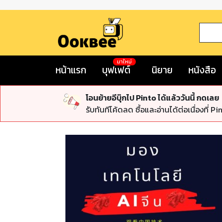
มาใหม่
หน้าแรก
บุฟเฟต์
นิยาย
หนังสือ
โอนย้ายอีบุ๊กไป Pinto ได้แล้ววันนี้ กดเลย
รับทันทีโค้ดลด ซื้อและอ่านได้ต่อเนื่องที่ Pi