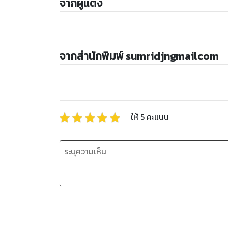
จากผู้แต่ง
จากสำนักพิมพ์ sumridjngmailcom
ให้
5
คะแนน