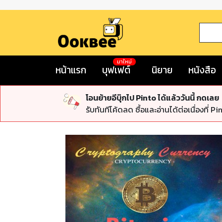
มาใหม่
หน้าแรก
บุฟเฟต์
นิยาย
หนังสือ
โอนย้ายอีบุ๊กไป Pinto ได้แล้ววันนี้ กดเลย
รับทันทีโค้ดลด ซื้อและอ่านได้ต่อเนื่องที่ Pi