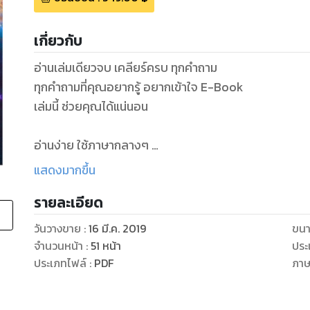
เกี่ยวกับ
อ่านเล่มเดียวจบ เคลียร์ครบ ทุกคำถาม
ทุกคำถามที่คุณอยากรู้ อยากเข้าใจ E-Book
เล่มนี้ ช่วยคุณได้แน่นอน
อ่านง่าย ใช้ภาษากลางๆ
เรียนรู้ได้เร็ว เน้นการเปลี่ยนแปลง
แสดงมากขึ้น
รายละเอียด
โดยมีเนื้อหาดังนี้
วันวางขาย
:
16 มี.ค. 2019
ขนา
1.คำศัพท์พื้นฐาน
จำนวนหน้า
:
51
หน้า
ประ
- ใช้ประจำ
ประเภทไฟล์
:
PDF
ภา
- พบเจอบ่อย
- จำเป็น