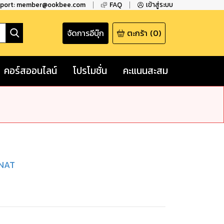
pport: member@ookbee.com
FAQ
เข้าสู่ระบบ
จัดการอีบุ๊ก
ตะกร้า
(
0
)
คอร์สออนไลน์
โปรโมชั่น
คะแนนสะสม
NAT