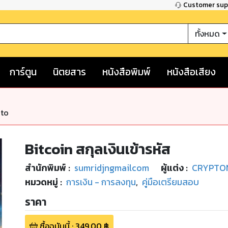
Customer su
ทั้งหมด
การ์ตูน
นิตยสาร
หนังสือพิมพ์
หนังสือเสียง
nto
Bitcoin สกุลเงินเข้ารหัส
สำนักพิมพ์
:
sumridjngmailcom
ผู้แต่ง :
CRYPTO
หมวดหมู่
:
การเงิน - การลงทุน
,
คู่มือเตรียมสอบ
ราคา
ซื้อฉบับนี้
:
349.00
฿