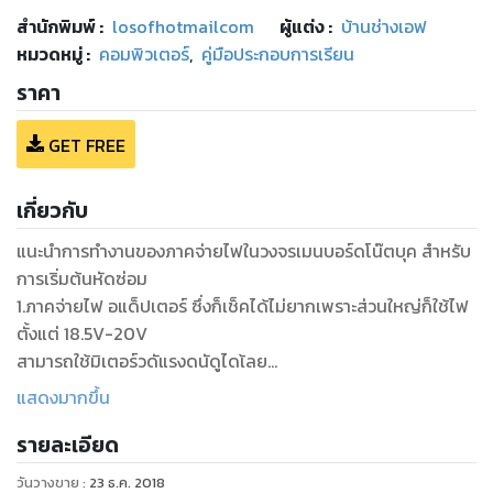
สำนักพิมพ์
:
losofhotmailcom
ผู้แต่ง :
บ้านช่างเอฟ
หมวดหมู่
:
คอมพิวเตอร์
,
คู่มือประกอบการเรียน
ราคา
GET FREE
เกี่ยวกับ
แนะนำการทำงานของภาคจ่ายไฟในวงจรเมนบอร์ดโน๊ตบุค สำหรับ
การเริ่มต้นหัดซ่อม
1.ภาคจ่ายไฟ อแด็ปเตอร์ ซึ่งก็เช็คได้ไม่ยากเพราะส่วนใหญ่ก็ใช้ไฟ
ตั้งแต่ 18.5V-20V
สามารถใช้มิเตอร์วดัแรงดนัดูไดเ้ลย
2.ส่วนของการออนเครื่อง ส่วนนี้ก็คือระบบไฟหลังจากอแด็ปเตอร์
แสดงมากขึ้น
ซึ่งก็คือระบบไฟ
รายละเอียด
ต่างๆภายในบอร์ด ที่ได้เขียนอธิบายไว้แล้วตั้งแต่ต้น จ าเป็นจะ
ต้องซ่อมในส่วนนี้ให้
วันวางขาย
:
23 ธ.ค. 2018