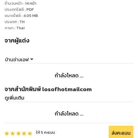
ปกติก่อนค่อยข้ามไปขั้นตอนถัดไป***หากไฟไม่ครบไม่ควรอบชิป
จำนวนหน้า
:
14
หน้า
3.ส่วนของการ Boot ระบบในที่นี้คือระบบการ Boot ภายใน
ประเภทไฟล์
:
PDF
ขนาดไฟล์
:
4.05
MB
เมนบอร์ดไม่เกี่ยวกับการ
ประเทศ
:
TH
Boot Windows หากในข้อ2 ปกติ หลังจากกดสวิทออนเครื่อง
ภาษา
:
Thai
ประมาณ 15-20 วินาที
จากผู้แต่ง
เครื่องจะต้อง Boot ตรงนี้สามรถต่อคีย์บอร์ดเพื่อเทสได้ หลังจา
กกดสวิท15-20 วินาที
ลองกดปุ่ม Numlock ที่คีย์บอร์ดถ้าไฟติดแสดงว่าเครื่อง Boot
บ้านช่างเอฟ
แล้ว ถ้าไม่ติดแสดงว่า
เครื่องยังไม่ Boot ให้ตรวจซ่อมเฉพาะส่วนที่เกี่ยวข้องเท่านั้น
กำลังโหลด ...
4.ส่วนของการแสดงภาพ ส่วนนี้จะต่อเนื่องมาจากข้อที่3 เมื่อเครื่อง
Boot แล้วภาพ
จากสำนักพิมพ์ losofhotmailcom
จะออกตามมาทันที หากเครื่อง Boot แล้วแต่ภาพไม่ออกก็ตรวจ
ดูเพิ่มเติม
ซ่อมเฉพาะส่วนที่
เกี่ยวข้องเท่านั้น
กำลังโหลด ...
ส่งคะแนน
ให้
5
คะแนน