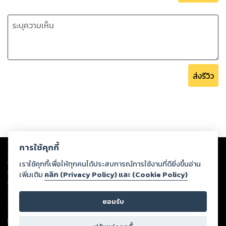
ส่งรีวิว
Copyright ©
2026
Storylog Co., Ltd. - สตอรี่ล็อกขอสงวนสิทธิ์ไม่รับผิดชอบ
การใช้คุกกี้
ต่อผลงานหรือเนื้อหาใดที่อัปโหลดผ่านเว็บไซต์และปรากฏว่าละเมิดสิทธิใน
ทรัพย์สินทางปัญญาของบุคคลอื่นหรือขัดต่อกฎหมายและศีลธรรม ดังนั้น ผู้อ่าน
เราใช้คุกกี้เพื่อให้ทุกคนได้ประสบการณ์การใช้งานที่ดียิ่งขึ้นอ่าน
ทุกท่านโปรดใช้วิจารณญาณในการกลั่นกรองด้วยตนเอง และหากท่านพบว่าส่วน
เพิ่มเติม
คลิก (Privacy Policy) และ (Cookie Policy)
หนึ่งส่วนใดขัดต่อกฎหมายและศีลธรรม กรุณาแจ้งมายังบริษัท เพื่อทีมงานจะได้
ดำเนินการในทันที ทั้งนี้ ทางสตอรี่ล็อกขอสงวนลิขสิทธิ์ตามพระราชบัญญัติ
ยอมรับ
ลิขสิทธิ์ พ.ศ. 2537 (ฉบับล่าสุด)
For support: member@ookbee.com