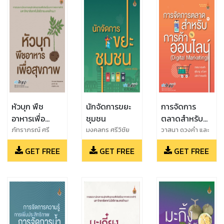
หัวบุก พืช
นักจัดการขยะ
การจัดการ
อาหารเพื่อ
ชุมชน
ตลาดสำหรับ
สุขภาพ
การค้าออนไลน์
ภัทราภรณ์ ศรี
มงคลกร ศรีวิชัย
วาสนา ดวงคำ และ
สมรรถการ และ
สุรีนาฎ มะโนลา และ
(Digital
GET FREE
GET FREE
GET FREE
สุภาวดี แช่ม และ
นริศ กำแพงแก้ว
Marketing)
ปาริชาติ ณ น่าน