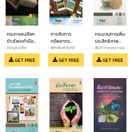
กระดาษเปลือก
การจัดการ
กระบวนการเพิ่ม
ข้าวโพดทำมือ
ทรัพยากร
ประสิทธิภาพ
การสร้างบรรจุ
ชุมชนเพื่อการ
การผลิต
ปิยะนุช เจดีย์
พิศาพิมพ์ จันทร์
สันติ ช่างเจรจา และ
ยอด,ภัทราวดี ธง
พรหม และ นริศ
รุ่งนภา ช่างเจรจา
ภัณฑ์เพื่อสิ่ง
จัดการท่อง
สับปะรด
GET FREE
GET FREE
GET FREE
งาม,วันชัยยุทธ วงษ์
กำแพงแก้ว
และ นิอร โฉมศรี
แวดล้อม
เที่ยว
เทพ
และ ยุทธนา เขา
สุเมรุ และ ชิติ ศรี
ตนทิพย์