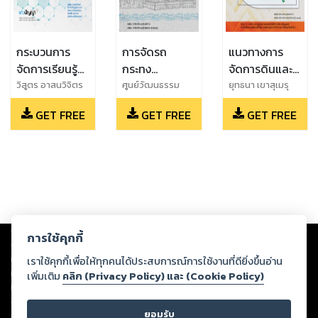
กระบวนการ
การจัดรถ
แนวทางการ
จัดการเรียนรู้
กระทง
จัดการดินและ
STEM
มหาวิทยาลัย
ธาตุอาหาร พืช
วิสูตร อาสนวิจิตร
ศูนย์วัฒนธรรม
ยุทธนา เขาสุเมรุ
และ ธีระศักดิ์ อุรัจนา
ศึกษา และ สถาบัน
และ ชิติ ศรีตนทิพย์
Education ใน
เทคโนโลยีราช
ตระกูลส้มบน
GET FREE
GET FREE
GET FREE
นนท์ และ จัตตุฤทธิ์
ถ่ายทอดเทคโนโลยี
และ สันติ ช่างเจรจา
ศตวรรษที่ 21
มงคลล้านนา
พื้นที่สูง
ทองปรอน และ ฉัตร
สู่ชุมชน
และ รัชต์พงษ์ หอ
ประจำปี 2562
ชัย เลาวกุล และ สุ
มหาวิทยาลัย
ชัยรัตน์ และ อัจฉรา
วิชช์ ธนะศานวรคุณ
เทคโนโลยีราช
ภาวศุทธิ์ และ ดารา
มงคลล้านนา
กร อัดฮาดศรี และ
ธันชนิตา จันทร์
กระจ่าง และ วัน
เพ็ญ ศรีแก้ว
Copyright ©
2026
Storylog Co., Ltd. - สตอรี่ล็อกขอสงวนสิทธิ์ไม่รับผิดชอบ
การใช้คุกกี้
ต่อผลงานหรือเนื้อหาใดที่อัปโหลดผ่านเว็บไซต์และปรากฏว่าละเมิดสิทธิใน
ทรัพย์สินทางปัญญาของบุคคลอื่นหรือขัดต่อกฎหมายและศีลธรรม ดังนั้น ผู้อ่าน
เราใช้คุกกี้เพื่อให้ทุกคนได้ประสบการณ์การใช้งานที่ดียิ่งขึ้นอ่าน
ทุกท่านโปรดใช้วิจารณญาณในการกลั่นกรองด้วยตนเอง และหากท่านพบว่าส่วน
เพิ่มเติม
คลิก (Privacy Policy) และ (Cookie Policy)
หนึ่งส่วนใดขัดต่อกฎหมายและศีลธรรม กรุณาแจ้งมายังบริษัท เพื่อทีมงานจะได้
ดำเนินการในทันที ทั้งนี้ ทางสตอรี่ล็อกขอสงวนลิขสิทธิ์ตามพระราชบัญญัติ
ยอมรับ
ลิขสิทธิ์ พ.ศ. 2537 (ฉบับล่าสุด)