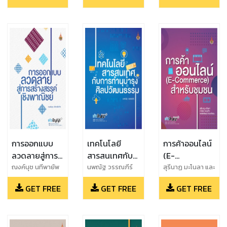
ผลิตภัณฑ์ของที่
เทคโนโลยีการ
มงคลล้านนา
และ ภฤศพงศ์ เพชร
สู่ชุมชน
ระลึกและแฟชั่น
ผลิตลำไย
บุล และ รัชต์พงษ์
มหาวิทยาลัย
สู่ตลาดสากล
คุณภาพดี
หอชัยรัตน์
เทคโนโลยีราช
Innovation of
ต้นทุนต่ำ
มงคลล้านนา
natural blue
color from
การออกแบบ
เทคโนโลยี
การค้าออนไลน์
ลวดลายสู่การ
สารสนเทศกับ
(E-
สร้างสรรค์เชิง
การทำนุบำรุง
Commerce)
ณงค์นุช นทีพายัพ
นพณัฐ วรรณภีร์
สุรีนาฏ มะโนลา และ
ทิศ
วาสนา ดวงคำ และ
พาณิชย์
ศิลปวัฒนธรรม
สำหรับชุมชน
GET FREE
GET FREE
GET FREE
พรพิพัฒน์ ทอง
ปรอน