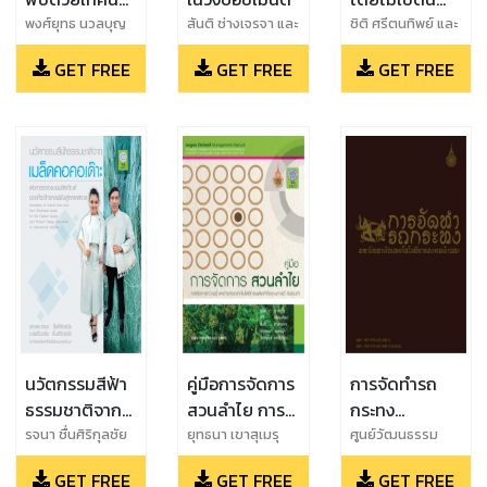
การเพาะเลี้ยง
ต้นทุนต่ำ
พงศ์ยุทธ นวลบุญ
สันติ ช่างเจรจา และ
ชิติ ศรีตนทิพย์ และ
เรือง และ อภิชาติ
ชิติ ศรีตนทิพย์ และ
สันติ ช่างเจรจา และ
เนื้อเยื่อพืช
GET FREE
GET FREE
GET FREE
ชิดบุรี และ พิทักษ์
ยุทธนา เขาสุเมรุ
ยุทธนา เขาสุเมรุ
พุทธวรชัย
และ รุ่งนภา ช่าง
และ สัญชัย พันธ
เจรจา และ พงศ์ยุทธ
โชติ และ ปริญญา
นวลบุญเรือง
วดี ศรีตนทิพย์ และ
สุนันท์ เลสัก
นวัตกรรมสีฟ้า
คู่มือการจัดการ
การจัดทำรถ
ธรรมชาติจาก
สวนลำไย การ
กระทง
เมล็ดคอคอเด๊าะ
จัดการความรู้
มหาวิทยาลัย
รจนา ชื่นศิริกุลชัย
ยุทธนา เขาสุเมรุ
ศูนย์วัฒนธรรม
และ เรืองชัย ชื่นศิริ
และ ชิติ ศรีตนทิพย์
ศึกษา และ สถาบัน
ต่อการออกแบบ
และถ่ายทอด
เทคโนโลยีราช
GET FREE
GET FREE
GET FREE
กุลชัย
และ สันติ ช่างเจรจา
ถ่ายทอดเทคโนโลยี