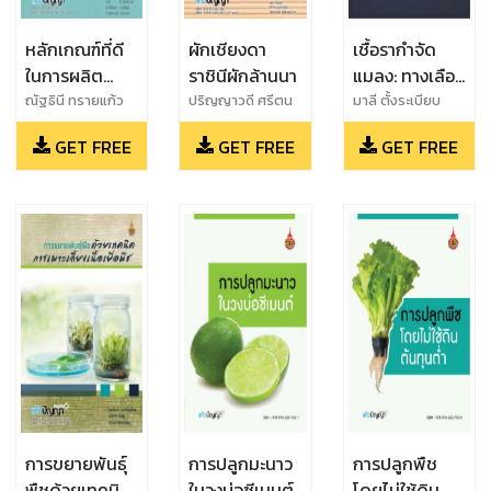
หลักเกณฑ์ที่ดี
ผักเชียงดา
เชื้อรากำจัด
ในการผลิต
ราชินีผักล้านนา
แมลง: ทางเลือก
อาหารขั้นต้น
ใหม่ของการ
ณัฐธินี ทรายแก้ว
ปริญญาวดี ศรีตน
มาลี ตั้งระเบียบ
และ ศิริลักษณ์ กรุด
ทิพย์ และ นภา ขัน
สำหรับกลุ่ม
ควบคุมแมลง
GET FREE
GET FREE
GET FREE
เงิน และ โบว์ ถิ่น
สุภา และ พิทักษ์
วิสาหกิจชุมชน
ศัตรูพืช
โพธิ์วงศ์ และ มาลัย
พุทธวรชัย และ ภัทร
(Primary
วงค์แก้ว และ ณัฐ
าภรณ์ ศรีสมรรถ
GMP)
กานต์ วงปินตา
การ
การขยายพันธุ์
การปลูกมะนาว
การปลูกพืช
พืชด้วยเทคนิค
ในวงบ่อซีเมนต์
โดยไม่ใช้ดิน