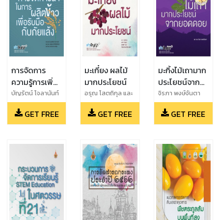
การจัดการ
มะเกี๋ยง ผลไม้
มะกิ้งไม้เถามาก
ความรู้การเพิ่ม
มากประโยชน์
ประโยชน์จาก
ประสิทธิภาพ
ยอดดอย
บัญรัตน์ โจลานันท์
อรุณ โสตถิกุล และ
จิรภา พงษ์จันตา
และ เกศสุดา สิทธิ
สุทพ ทองมา และ
การจัดการน้ำใน
GET FREE
GET FREE
GET FREE
สันติกุล และ
สุภาวดี แช่ม และ
การผลิตข้าว
ปรารถนา ยศสุข
ภัทราภรณ์ ศรี
เพื่อรับมือกับภัย
สมรรถกา
แล้ง