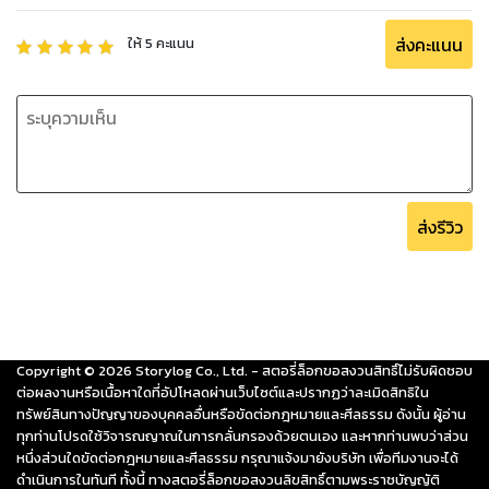
ส่งคะแนน
ให้
5
คะแนน
ส่งรีวิว
Copyright ©
2026
Storylog Co., Ltd. - สตอรี่ล็อกขอสงวนสิทธิ์ไม่รับผิดชอบ
ต่อผลงานหรือเนื้อหาใดที่อัปโหลดผ่านเว็บไซต์และปรากฏว่าละเมิดสิทธิใน
ทรัพย์สินทางปัญญาของบุคคลอื่นหรือขัดต่อกฎหมายและศีลธรรม ดังนั้น ผู้อ่าน
ทุกท่านโปรดใช้วิจารณญาณในการกลั่นกรองด้วยตนเอง และหากท่านพบว่าส่วน
หนึ่งส่วนใดขัดต่อกฎหมายและศีลธรรม กรุณาแจ้งมายังบริษัท เพื่อทีมงานจะได้
ดำเนินการในทันที ทั้งนี้ ทางสตอรี่ล็อกขอสงวนลิขสิทธิ์ตามพระราชบัญญัติ