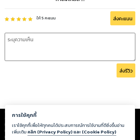
ส่งคะแนน
ให้
5
คะแนน
ส่งรีวิว
Copyright ©
2026
Storylog Co., Ltd. - สตอรี่ล็อกขอสงวนสิทธิ์ไม่รับผิดชอบ
การใช้คุกกี้
ต่อผลงานหรือเนื้อหาใดที่อัปโหลดผ่านเว็บไซต์และปรากฏว่าละเมิดสิทธิใน
ทรัพย์สินทางปัญญาของบุคคลอื่นหรือขัดต่อกฎหมายและศีลธรรม ดังนั้น ผู้อ่าน
เราใช้คุกกี้เพื่อให้ทุกคนได้ประสบการณ์การใช้งานที่ดียิ่งขึ้นอ่าน
ทุกท่านโปรดใช้วิจารณญาณในการกลั่นกรองด้วยตนเอง และหากท่านพบว่าส่วน
เพิ่มเติม
คลิก (Privacy Policy) และ (Cookie Policy)
หนึ่งส่วนใดขัดต่อกฎหมายและศีลธรรม กรุณาแจ้งมายังบริษัท เพื่อทีมงานจะได้