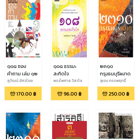
๑๐๘ ซอง
๑๐๘ ธรรมะ
๒๓๑๐
คำถาม เล่ม ๑๒
สะกิดใจ
กรุงธนบุรีผงาด
สุวัฒน์ อัศวไชย
พระไพศาล วิสาโล
สุเจน กรรพฤทธิ์
ชาญ และสุชาดา
170.00
฿
96.00
฿
250.00
฿
ลิมป์