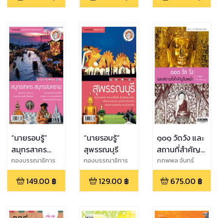
“นายรอบรู้”
“นายรอบรู้”
๑๐๑ วัดวัง และ
สมุทรสาคร
สุพรรณบุรี
สถานที่สำคัญ
สมุทรสงคราม
ในพม่า
กองบรรณาธิการ
กองบรรณาธิการ
ภภพพล จันทร์
นายรอบรู้
นายรอบรู้
วัฒนกุล
149.00
฿
129.00
฿
675.00
฿