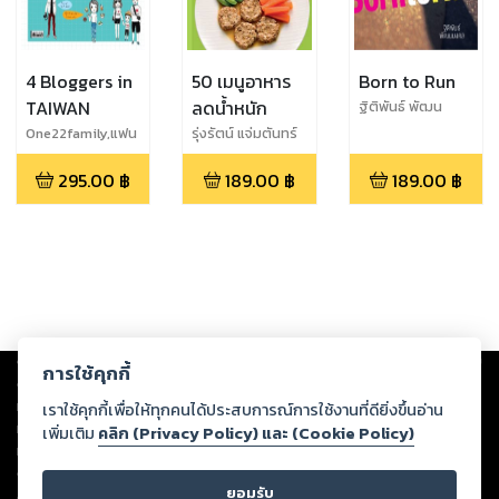
4 Bloggers in
50 เมนูอาหาร
Born to Run
TAIWAN
ลดน้ำหนัก
ฐิติพันธ์ พัฒน
มงคล
One22family,แฟน
รุ่งรัตน์ แจ่มตันทร์
พาเที่ยว,My life
และ ริญ เจริญศิริ
295.00
฿
189.00
฿
189.00
฿
My
travel,9Mot(นาย
มด)
Copyright ©
2026
Storylog Co., Ltd. - สตอรี่ล็อกขอสงวนสิทธิ์ไม่รับผิดชอบ
การใช้คุกกี้
ต่อผลงานหรือเนื้อหาใดที่อัปโหลดผ่านเว็บไซต์และปรากฏว่าละเมิดสิทธิใน
ทรัพย์สินทางปัญญาของบุคคลอื่นหรือขัดต่อกฎหมายและศีลธรรม ดังนั้น ผู้อ่าน
เราใช้คุกกี้เพื่อให้ทุกคนได้ประสบการณ์การใช้งานที่ดียิ่งขึ้นอ่าน
ทุกท่านโปรดใช้วิจารณญาณในการกลั่นกรองด้วยตนเอง และหากท่านพบว่าส่วน
เพิ่มเติม
คลิก (Privacy Policy) และ (Cookie Policy)
หนึ่งส่วนใดขัดต่อกฎหมายและศีลธรรม กรุณาแจ้งมายังบริษัท เพื่อทีมงานจะได้
ดำเนินการในทันที ทั้งนี้ ทางสตอรี่ล็อกขอสงวนลิขสิทธิ์ตามพระราชบัญญัติ
ยอมรับ
ลิขสิทธิ์ พ.ศ. 2537 (ฉบับล่าสุด)