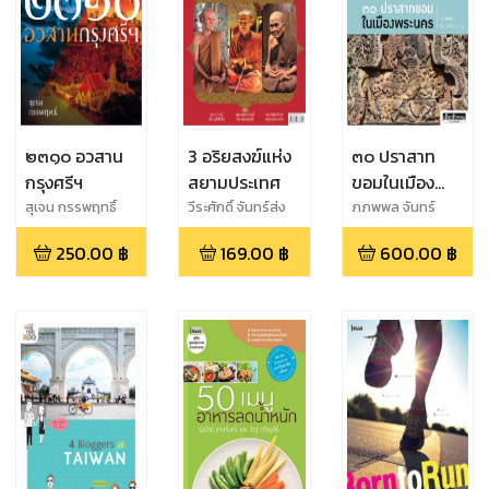
๒๓๑๐ อวสาน
3 อริยสงฆ์แห่ง
๓๐ ปราสาท
กรุงศรีฯ
สยามประเทศ
ขอมในเมือง
พระนคร
สุเจน กรรพฤทธิ์
วีระศักดิ์ จันทร์ส่ง
ภภพพล จันทร์
แสง
วัฒนกุล
250.00
฿
169.00
฿
600.00
฿