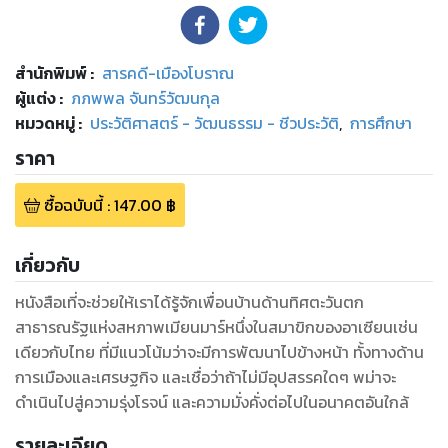
สำนักพิมพ์
:
สารคดี-เมืองโบราณ
ผู้แต่ง :
ภภพพล จันทร์วัฒนกุล
หมวดหมู่
:
ประวัติศาสตร์ - วัฒนธรรม - ชีวประวัติ
,
การศึกษา
ราคา
ซื้อฉบับนี้
:
147.00
฿
เกี่ยวกับ
หนังสือเที่จะช่วยให้เราได้รู้จักเพื่อนบ้านด้านทิศตะวันตก
สาธารณรัฐแห่งสหภาพเมียนมาร์หนึ่งในสมาขิกของอาเซียนเช่น
เดียวกับไทย ที่มีแนวโน้มว่าจะมีการพัฒนาไปข้างหน้า ทั้งทางด้าน
การเมืองและเศรษฐกิจ และเชื่อว่าถ้าไม่มีอุปสรรคใดๆ พม่าจะ
ดำเนินไปสู่ความรุ่งโรจน์ และความมั่งคั่งต่อไปในอนาคตอันใกล้
รายละเอียด