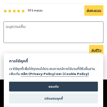
ส่งคะแนน
ให้
5
คะแนน
ส่งรีวิว
การใช้คุกกี้
เราใช้คุกกี้เพื่อให้ทุกคนได้ประสบการณ์การใช้งานที่ดียิ่งขึ้นอ่าน
เพิ่มเติม
คลิก (Privacy Policy) และ (Cookie Policy)
Copyright ©
2026
Storylog Co., Ltd. - สตอรี่ล็อกขอสงวนสิทธิ์ไม่รับผิดชอบ
ต่อผลงานหรือเนื้อหาใดที่อัปโหลดผ่านเว็บไซต์และปรากฏว่าละเมิดสิทธิใน
ยอมรับ
ทรัพย์สินทางปัญญาของบุคคลอื่นหรือขัดต่อกฎหมายและศีลธรรม ดังนั้น ผู้อ่าน
ทุกท่านโปรดใช้วิจารณญาณในการกลั่นกรองด้วยตนเอง และหากท่านพบว่าส่วน
ปรับแต่งคุกกี้
หนึ่งส่วนใดขัดต่อกฎหมายและศีลธรรม กรุณาแจ้งมายังบริษัท เพื่อทีมงานจะได้
ดำเนินการในทันที ทั้งนี้ ทางสตอรี่ล็อกขอสงวนลิขสิทธิ์ตามพระราชบัญญัติ