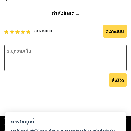
กำลังโหลด ...
ส่งคะแนน
ให้
5
คะแนน
ส่งรีวิว
Copyright ©
2026
Storylog Co., Ltd. - สตอรี่ล็อกขอสงวนสิทธิ์ไม่รับผิดชอบ
การใช้คุกกี้
ต่อผลงานหรือเนื้อหาใดที่อัปโหลดผ่านเว็บไซต์และปรากฏว่าละเมิดสิทธิใน
ทรัพย์สินทางปัญญาของบุคคลอื่นหรือขัดต่อกฎหมายและศีลธรรม ดังนั้น ผู้อ่าน