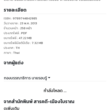
รายละเอียด
ISBN :
9789744842985
วันวางขาย
:
23 พ.ค. 2013
จำนวนหน้า
:
258
หน้า
ประเภทไฟล์
:
PDF
ขนาดไฟล์
:
47.22
MB
ขนาดไฟล์มัลติมีเดีย
:
7.32
MB
ประเทศ
:
TH
ภาษา
:
Thai
จากผู้แต่ง
กองบรรณาธิการ นายรอบรู้
กำลังโหลด ...
จากสำนักพิมพ์ สารคดี-เมืองโบราณ
ดูเพิ่มเติม