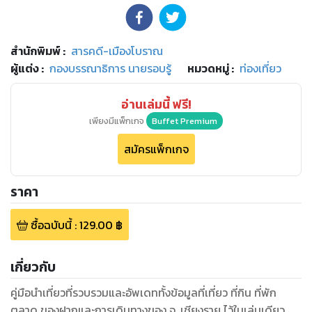
สำนักพิมพ์
:
สารคดี-เมืองโบราณ
ผู้แต่ง :
กองบรรณาธิการ นายรอบรู้
หมวดหมู่
:
ท่องเที่ยว
อ่านเล่มนี้ ฟรี!
เพียงมีแพ็กเกจ
Buffet Premium
สมัครแพ็กเกจ
ราคา
ซื้อฉบับนี้
:
129.00
฿
เกี่ยวกับ
คู่มือนำเที่ยวที่รวบรวมและอัพเดททั้งข้อมูลที่เที่ยว ที่กิน ที่พัก
ตลาด ของฝากและการเดินทางของ จ. เชียงราย ไว้ในเล่มเดียว