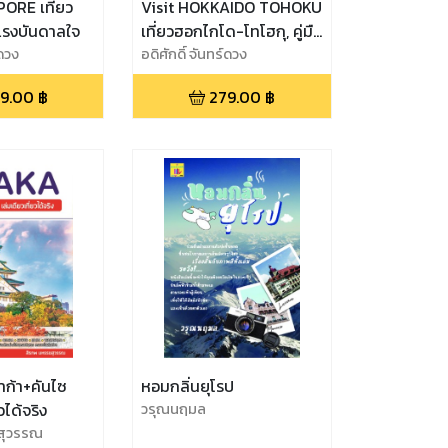
PORE เที่ยว
Visit HOKKAIDO TOHOKU
แรงบันดาลใจ
เที่ยวฮอกไกโด-โทโฮกุ, คู่มือ
์ดวง
นำเที่ยวญี่ปุ่น เกาะฮอกไกโด
อดิศักดิ์ จันทร์ดวง
และภูมิภาคโทโฮกุ
9.00
฿
279.00
฿
าก้า+คันไซ
หอมกลิ่นยุโรป
วได้จริง
วรุณนฤมล
สุวรรณ