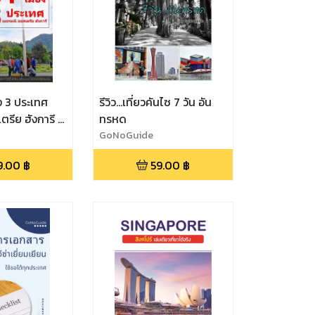
อง 3 ประเทศ
รีวิว...เที่ยวคันไซ 7 วัน อัน
ตรีย ฮังการี /
ทรหด
Season 1
GoNoGuide
9.00
฿
59.00
฿