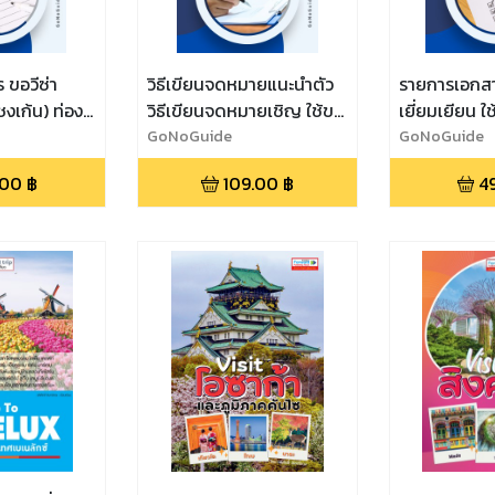
 ขอวีซ่า
วิธีเขียนจดหมายแนะนำตัว
รายการเอกสา
เชงเก้น) ท่อง
วิธีเขียนจดหมายเชิญ ใช้ขอ
เยี่ยมเยียน ใ
ียน
วีซ่า
GoNoGuide
GoNoGuide
.00
฿
109.00
฿
4