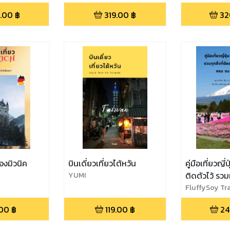
.00
฿
319.00
฿
32
องมิวนิค
บินเดี่ยวเที่ยวไต้หวัน
คู่มือเที่ยวญี่ป
YUMI
ติดตัวไว้ รวมทุ
ในการเที่ยวญี
FluffySoy Tra
ในเล่มเดียว เ
.00
฿
119.00
฿
24
สถานที่ท่องเท
ทาง อาหาร 