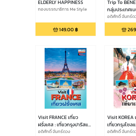
ELDERLY HAPPINESS
Trip To BENEL
กองบรรณาธิการ Me Style
กลุ่มประเทศเบเ
home and Living
เดียวเที่ยว 3 
อดิศักดิ์ จันทร์ด
เบลเยียม เนเธ
149.00
฿
269
เซมเบิร์ก
Visit FRANCE เที่ยว
Visit KOREA เท
ฝรั่งเศส : เที่ยวกรุงปารีสและ
เที่ยวกรุงโซลแ
เมืองน้อยใหญ่ทั่วฝรั่งเศส
อดิศักดิ์ จันทร์ดวง
เกาหลีใต้
อดิศักดิ์ จันทร์ด