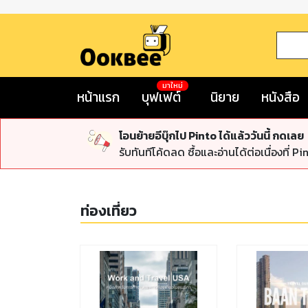
มาใหม่
หน้าแรก
บุฟเฟต์
นิยาย
หนังสือ
โอนย้ายอีบุ๊กไป Pinto ได้แล้ววันนี้ กดเลย
รับทันทีโค้ดลด ซื้อและอ่านได้ต่อเนื่องที่ Pi
ท่องเที่ยว