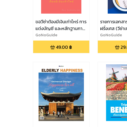
ขอวีซ่าต้องมีเงินเท่าไหร่ การ
รายการเอกสาร
แต่งบัญชี และหลักฐานการ
ฝรั่งเศส (วีซ่า
เงิน
GoNoGuide
เที่ยว เยี่ยมเย
GoNoGuide
49.00
฿
29