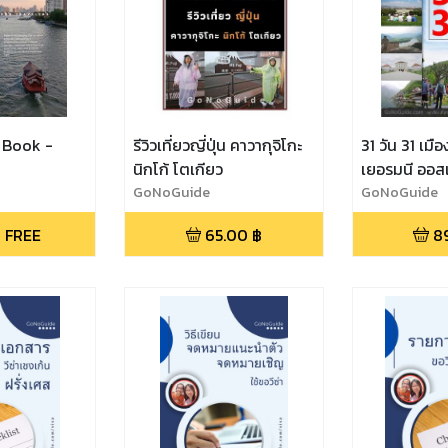
 Book -
รีวิวเที่ยวญี่ปุ่น คาวากุจิโกะ
31 วัน 31 เมื
นิกโก้ โตเกียว
เยอรมนี ออสเ
GoNoGuide
GoNoGuide 
GoNoGuide
 FREE
65.00
฿
8