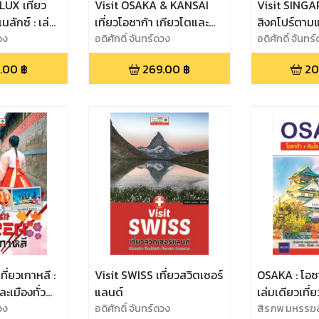
UX เที่ยว
Visit OSAKA & KANSAI
Visit SINGA
นลักซ์ : เล่ม
เที่ยวโอซาก้า เกียวโตและ
สิงคโปร์ตาม
ประเทศ
วง
ภูมิภาคคันไซ : คู่มือนำเที่ยว
อดิศักดิ์ จันทร์ดวง
อดิศักดิ์ จันทร
อร์แลนด์ ลัก
ญี่ปุ่น
.00
฿
269.00
฿
20
ี่ยวเกาหลี :
Visit SWISS เที่ยวสวิตเซอร์
OSAKA : โอซ
ละเมืองทั่ว
แลนด์
เล่มเดียวเที่ย
วง
อดิศักดิ์ จันทร์ดวง
สิรภพ มหรรฆ