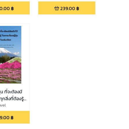
0.00
฿
239.00
฿
ุ่น ที่จะต้องมี
กสิ่งที่ต้องรู้
่ปุ่น ครบ จบ
vel
ที่ยว Japan
9.00
฿
ี่ยว การเดิน
วัฒนธรรม