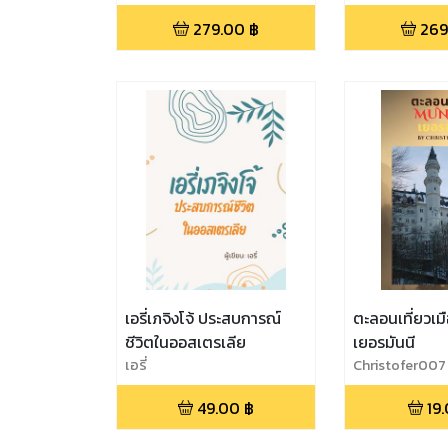
279.00
฿
269
เอรี่เภจิงโจ้ ประสบการณ์
ตะลอนเที่ยวเมื
ชีวิตในออสเตรเลีย
เยอรมันนี
เอรี่
Christofer007
49.00
฿
19