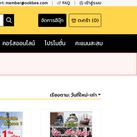
ort: member@ookbee.com
FAQ
เข้าสู่ระบบ
จัดการอีบุ๊ก
ตะกร้า
(
0
)
คอร์สออนไลน์
โปรโมชั่น
คะแนนสะสม
เรียงตาม:
วันที่ใหม่-เก่า