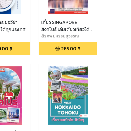
ร ขอวีซ่า
เที่ยว SINGAPORE :
ช้ได้ทุกประเทศ
สิงคโปร์ เล่มเดียวเที่ยวได้
จริง
สิรภพ มหรรฆสุวรรณ
9.00
฿
265.00
฿