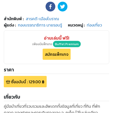
สำนักพิมพ์
:
สารคดี-เมืองโบราณ
ผู้แต่ง :
กองบรรณาธิการ นายรอบรู้
หมวดหมู่
:
ท่องเที่ยว
อ่านเล่มนี้ ฟรี!
เพียงมีแพ็กเกจ
Buffet Premium
สมัครแพ็กเกจ
ราคา
ซื้อฉบับนี้
:
129.00
฿
เกี่ยวกับ
คู่มือนำเที่ยวที่รวบรวมและอัพเดททั้งข้อมูลที่เที่ยว ที่กิน ที่พัก
ตลาด ของฝากและการเดินทางของ จ. ภูเก็ต ไว้ในเล่มเดียว