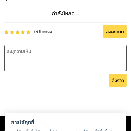
กำลังโหลด ...
ส่งคะแนน
ให้
5
คะแนน
ส่งรีวิว
Copyright ©
2026
Storylog Co., Ltd. - สตอรี่ล็อกขอสงวนสิทธิ์ไม่รับผิดชอบ
การใช้คุกกี้
ต่อผลงานหรือเนื้อหาใดที่อัปโหลดผ่านเว็บไซต์และปรากฏว่าละเมิดสิทธิใน
ทรัพย์สินทางปัญญาของบุคคลอื่นหรือขัดต่อกฎหมายและศีลธรรม ดังนั้น ผู้อ่าน