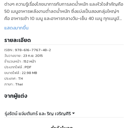
ต่างๆ ความรู้เรื่องโภชนาการกับการลดน้ำหนัก และหัวใจสำคัญคือ
50 เมนูอาหารพลังงานต่ำลดน้ำหนัก ซึ่งแบ่งเป็นสองกลุ่มใหญ่ๆ
คือ อาหารเช้า 10 เมนู และอาหารกลางวัน-เย็น 40 เมนู ทุกเมนูมี
การวิเคราะห์พลังงานและคุณค่าทางโภชนาการ รวมถึงบอกจุดเด่น
แสดงมากขึ้น
ว่าพิเศษกว่าเมนูทั่วไปอย่างไร ที่สำคัญคือทำง่าย และอร่อย
รายละเอียด
ISBN :
978-616-7767-48-2
วันวางขาย
:
23 ก.ย. 2015
จำนวนหน้า
:
152
หน้า
ประเภทไฟล์
:
PDF
ขนาดไฟล์
:
22.98
MB
ประเทศ
:
TH
ภาษา
:
Thai
จากผู้แต่ง
รุ่งรัตน์ แจ่มตันทร์ และ ริญ เจริญศิริ