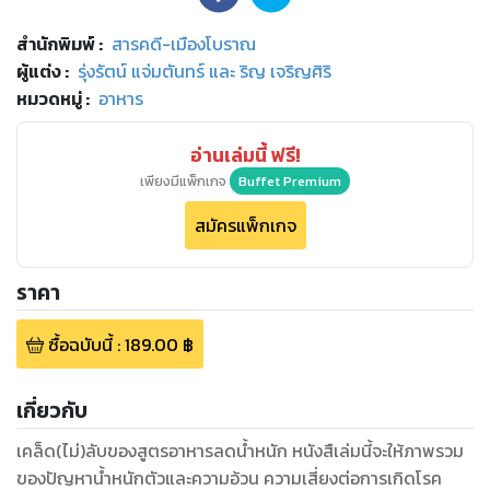
สำนักพิมพ์
:
สารคดี-เมืองโบราณ
ผู้แต่ง :
รุ่งรัตน์ แจ่มตันทร์ และ ริญ เจริญศิริ
หมวดหมู่
:
อาหาร
อ่านเล่มนี้ ฟรี!
เพียงมีแพ็กเกจ
Buffet Premium
สมัครแพ็กเกจ
ราคา
ซื้อฉบับนี้
:
189.00
฿
เกี่ยวกับ
เคล็ด(ไม่)ลับของสูตรอาหารลดน้ำหนัก หนังสืเล่มนี้จะให้ภาพรวม
ของปัญหาน้ำหนักตัวและความอ้วน ความเสี่ยงต่อการเกิดโรค