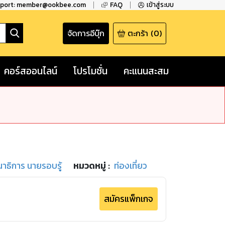
pport: member@ookbee.com
FAQ
เข้าสู่ระบบ
จัดการอีบุ๊ก
ตะกร้า
(
0
)
คอร์สออนไลน์
โปรโมชั่น
คะแนนสะสม
ธิการ นายรอบรู้
หมวดหมู่
:
ท่องเที่ยว
สมัครแพ็กเกจ