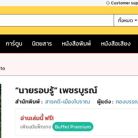
Customer su
ทั้งหมด
การ์ตูน
นิตยสาร
หนังสือพิมพ์
หนังสือเสียง
nto
“นายรอบรู้” เพชรบูรณ์
สำนักพิมพ์
:
สารคดี-เมืองโบราณ
ผู้แต่ง :
กองบรรณา
อ่านเล่มนี้ ฟรี!
เพียงมีแพ็กเกจ
Buffet Premium