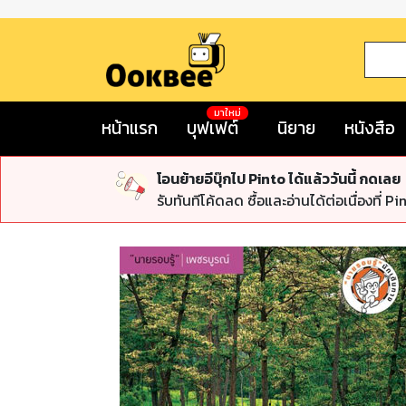
มาใหม่
หน้าแรก
บุฟเฟต์
นิยาย
หนังสือ
โอนย้ายอีบุ๊กไป Pinto ได้แล้ววันนี้ กดเลย
รับทันทีโค้ดลด ซื้อและอ่านได้ต่อเนื่องที่ Pi