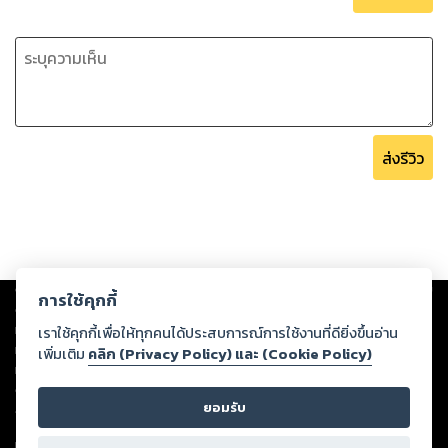
ส่งรีวิว
Copyright ©
2026
Storylog Co., Ltd. - สตอรี่ล็อกขอสงวนสิทธิ์ไม่รับผิดชอบ
การใช้คุกกี้
ต่อผลงานหรือเนื้อหาใดที่อัปโหลดผ่านเว็บไซต์และปรากฏว่าละเมิดสิทธิใน
ทรัพย์สินทางปัญญาของบุคคลอื่นหรือขัดต่อกฎหมายและศีลธรรม ดังนั้น ผู้อ่าน
เราใช้คุกกี้เพื่อให้ทุกคนได้ประสบการณ์การใช้งานที่ดียิ่งขึ้นอ่าน
ทุกท่านโปรดใช้วิจารณญาณในการกลั่นกรองด้วยตนเอง และหากท่านพบว่าส่วน
เพิ่มเติม
คลิก (Privacy Policy) และ (Cookie Policy)
หนึ่งส่วนใดขัดต่อกฎหมายและศีลธรรม กรุณาแจ้งมายังบริษัท เพื่อทีมงานจะได้
ดำเนินการในทันที ทั้งนี้ ทางสตอรี่ล็อกขอสงวนลิขสิทธิ์ตามพระราชบัญญัติ
ยอมรับ
ลิขสิทธิ์ พ.ศ. 2537 (ฉบับล่าสุด)
For support: member@ookbee.com