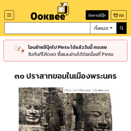
จัดการอีบุ๊ก
(
0
)
ทั้งหมด
โอนย้ายอีบุ๊กไป Pinto ได้แล้ววันนี้ กดเลย
รับทันทีโค้ดลด ซื้อและอ่านได้ต่อเนื่องที่ Pinto
๓๐ ปราสาทขอมในเมืองพระนคร