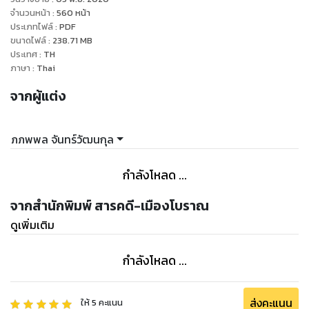
คุณได้ชมปราสาทหินอย่างรู้จริง
จำนวนหน้า
:
560
หน้า
ประเภทไฟล์
:
PDF
ขนาดไฟล์
:
238.71
MB
ประเทศ
:
TH
ภาษา
:
Thai
จากผู้แต่ง
ภภพพล จันทร์วัฒนกุล
กำลังโหลด ...
จากสำนักพิมพ์ สารคดี-เมืองโบราณ
ดูเพิ่มเติม
กำลังโหลด ...
ส่งคะแนน
ให้
5
คะแนน