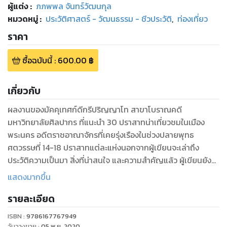
ผู้แต่ง :
ภภพพล จันทร์วัฒนกุล
หมวดหมู่
:
ประวัติศาสตร์ - วัฒนธรรม - ชีวประวัติ
,
ท่องเที่ยว
ราคา
ซื้อฉบับนี้
:
600.00
฿
เกี่ยวกับ
ผลงานของมัคคุเทศก์ดีกรีปริญญาโท สาขาโบราณคดี
มหาวิทยาลัยศิลปากร ที่แนะนำ 30 ปราสาทน่าเที่ยวชมในเมือง
พระนคร อดีตราชอาณาจักรที่เคยรุ่งเรืองในช่วงปลายพุทธ
ศตวรรษที่ 14-18 ปราสาทแต่ละแห่งนอกจากผู้เขียนจะเล่าถึง
ประวัติความเป็นมา สิ่งที่น่าสนใจ และความสำคัญแล้ว ผู้เขียนยังชี้
จุดที่ไม่ควรพลาดชมของปราสาทแต่ละแห่ง พร้อมด้วยความรู้พื้น
แสดงมากขึ้น
ฐานที่เกี่ยวเนื่องกับประวัติศาสตร์ขอม เกร็ดเรื่องเล่าเทพเจ้าและ
รายละเอียด
วรรณกรรมโบราณของศาสนาพราหมณ์-ฮินดู อันเป็นที่มาของ
ภาพสลักหินอันงดงามที่ตกแต่งปราสาทแต่ละแห่ง ไปเที่ยวชม
ISBN :
9786167767949
ปราสาทหินพร้อมหนังสือ 30 ปราสาทขอมในเมืองพระนคร จะทำให้
วันวางขาย
:
05 พ.ย. 2020