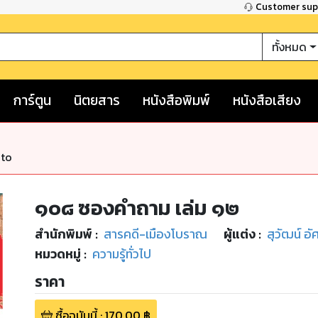
Customer su
ทั้งหมด
การ์ตูน
นิตยสาร
หนังสือพิมพ์
หนังสือเสียง
nto
๑๐๘ ซองคำถาม เล่ม ๑๒
สำนักพิมพ์
:
สารคดี-เมืองโบราณ
ผู้แต่ง :
สุวัฒน์ อ
หมวดหมู่
:
ความรู้ทั่วไป
ราคา
ซื้อฉบับนี้
:
170.00
฿