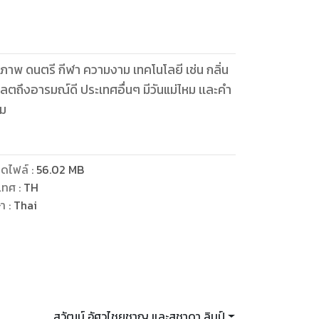
ภาพ ดนตรี กีฬา ความงาม เทคโนโลยี เช่น กลิ่น
แลตถึงอารมณ์ดี ประเทศอื่นๆ มีวันแม่ไหม เเละคำ
่ม
ดไฟล์
:
56.02
MB
เทศ
:
TH
ษา
:
Thai
สุวัฒน์ อัศวไชยชาญ และสุชาดา ลิมป์