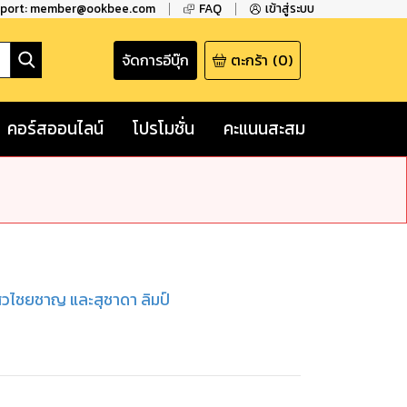
pport: member@ookbee.com
FAQ
เข้าสู่ระบบ
จัดการอีบุ๊ก
ตะกร้า
(
0
)
คอร์สออนไลน์
โปรโมชั่น
คะแนนสะสม
ัศวไชยชาญ และสุชาดา ลิมป์