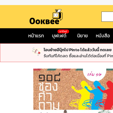
มาใหม่
หน้าแรก
บุฟเฟต์
นิยาย
หนังสือ
โอนย้ายอีบุ๊กไป Pinto ได้แล้ววันนี้ กดเลย
รับทันทีโค้ดลด ซื้อและอ่านได้ต่อเนื่องที่ Pi