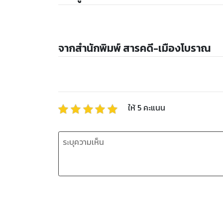
จากสำนักพิมพ์ สารคดี-เมืองโบราณ
ให้
5
คะแนน