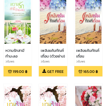
หวามรักสามี
เพลิงแค้นทัณฑ์
เพลิงแค้นทัณฑ์
กำมะลอ
เถื่อน (ตัวอย่าง)
เถื่อน
วรัมพร
วรัมพร
วรัมพร
199.00
฿
GET FREE
165.00
฿