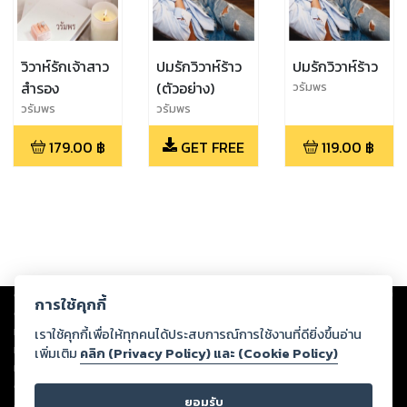
วิวาห์รักเจ้าสาว
ปมรักวิวาห์ร้าว
ปมรักวิวาห์ร้าว
สำรอง
(ตัวอย่าง)
วรัมพร
วรัมพร
วรัมพร
179.00
฿
GET FREE
119.00
฿
Copyright ©
2026
Storylog Co., Ltd. - สตอรี่ล็อกขอสงวนสิทธิ์ไม่รับผิดชอบ
การใช้คุกกี้
ต่อผลงานหรือเนื้อหาใดที่อัปโหลดผ่านเว็บไซต์และปรากฏว่าละเมิดสิทธิใน
ทรัพย์สินทางปัญญาของบุคคลอื่นหรือขัดต่อกฎหมายและศีลธรรม ดังนั้น ผู้อ่าน
เราใช้คุกกี้เพื่อให้ทุกคนได้ประสบการณ์การใช้งานที่ดียิ่งขึ้นอ่าน
ทุกท่านโปรดใช้วิจารณญาณในการกลั่นกรองด้วยตนเอง และหากท่านพบว่าส่วน
เพิ่มเติม
คลิก (Privacy Policy) และ (Cookie Policy)
หนึ่งส่วนใดขัดต่อกฎหมายและศีลธรรม กรุณาแจ้งมายังบริษัท เพื่อทีมงานจะได้
ดำเนินการในทันที ทั้งนี้ ทางสตอรี่ล็อกขอสงวนลิขสิทธิ์ตามพระราชบัญญัติ
ยอมรับ
ลิขสิทธิ์ พ.ศ. 2537 (ฉบับล่าสุด)