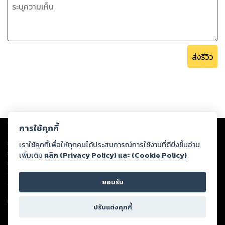
ส่งรีวิว
Copyright ©
2026
Storylog Co., Ltd. - สตอรี่ล็อกขอสงวนสิทธิ์ไม่รับผิดชอบ
การใช้คุกกี้
ต่อผลงานหรือเนื้อหาใดที่อัปโหลดผ่านเว็บไซต์และปรากฏว่าละเมิดสิทธิใน
ทรัพย์สินทางปัญญาของบุคคลอื่นหรือขัดต่อกฎหมายและศีลธรรม ดังนั้น ผู้อ่าน
เราใช้คุกกี้เพื่อให้ทุกคนได้ประสบการณ์การใช้งานที่ดียิ่งขึ้นอ่าน
ทุกท่านโปรดใช้วิจารณญาณในการกลั่นกรองด้วยตนเอง และหากท่านพบว่าส่วน
เพิ่มเติม
คลิก (Privacy Policy) และ (Cookie Policy)
หนึ่งส่วนใดขัดต่อกฎหมายและศีลธรรม กรุณาแจ้งมายังบริษัท เพื่อทีมงานจะได้
ดำเนินการในทันที ทั้งนี้ ทางสตอรี่ล็อกขอสงวนลิขสิทธิ์ตามพระราชบัญญัติ
ยอมรับ
ลิขสิทธิ์ พ.ศ. 2537 (ฉบับล่าสุด)
For support: member@ookbee.com
ปรับแต่งคุกกี้
Version
1.3.17