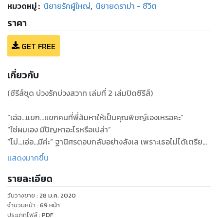
หมวดหมู่
:
นิยายรักผู้ใหญ่
,
นิยายดราม่า - ชีวิต
ราคา
GET FREE
เกี่ยวกับ
(ซีรีส์ชุด บ่วงรักบ่วงสวาท เล่มที่ 2 เล่มปิดซีรีส์)
“เอ่อ...แขก...แขกคนที่พี่ส้มหาให้เป็นคุณพิชญ์เองเหรอคะ”
“ใช่ผมเอง มีปัญหาอะไรหรือเปล่า”
“ไม่...เอ่อ...มีค่ะ” ฐานิศรตอบกลับอย่างลังเล เพราะเธอไม่ได้เตรียม
ตัวเตรียมใจมาเจอเขา มันเลยเกิดอาการตกใจระคนดีใจ
แสดงมากขึ้น
“เราไปนั่งคุยกันที่โซฟาดีกว่า ผมมีเรื่องจะถามเยอะแยะเลย” พูดจบ
รายละเอียด
ก็จับมือเล็กเดินไปที่โซฟา
“คุยเหรอคะ”
วันวางขาย
:
28 ม.ค. 2020
“ทำไม อยากให้ผมทำอย่างอื่นหรือไง” พิชญ์หันมาถามคนที่ตนจูง
จำนวนหน้า
:
69
หน้า
มือยิ้มๆ แต่ถึงอยากจะทำมากแค่ไหน เขาก็ไม่ทำเด็ดขาด นอกเสีย
ประเภทไฟล์
:
PDF