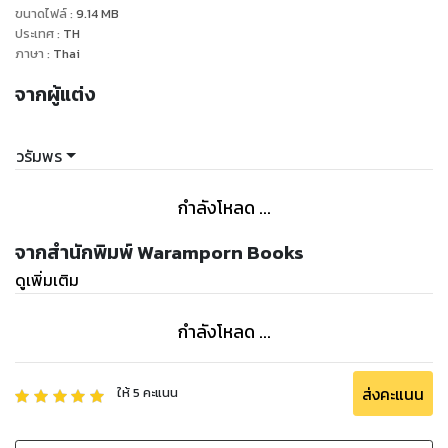
ขนาดไฟล์
:
9.14
MB
จากเขาจะจัดการเรื่องหย่ากับภรรยาให้เรียบร้อยเสียก่อน
ประเทศ
:
TH
“ศร...ศรไม่ได้คิดแบบนั้นค่ะ”
ภาษา
:
Thai
“แน่ใจ”
จากผู้แต่ง
“แน่สิค่ะ”
“เอาเถอะ แน่ก็แน่ แต่มานั่งนี่ก่อน ผมจะไปเอาน้ำมาให้ หรือจะดื่ม
ไวน์”
วรัมพร
“ศรดื่มไม่เป็น คุณพิชญ์ก็รู้นะคะ” พูดแล้วก็นึกถึงครั้งแรกที่เขาพา
เธอไปโรงแรมกับการทำงานคืนแรก เธอกลัวและอายมากจึงหันไป
กำลังโหลด ...
พึ่งไวน์ กระดกเสียเกือบหมดขวดจนไวน์ออกฤทธิ์เธอก็กลายร่าง
เป็นนางแมวยั่วสวาท บุกเข้าหาเขาซึ่งเป็นแขกคนแรก พอนึกทีไรก็
จากสำนักพิมพ์ Waramporn Books
อายทุกทีและบอกตัวเองว่าอย่าแตะต้องของมึนเมาอีก
ดูเพิ่มเติม
(ภาคต่อ ราคะร้ายซ่อนรัก เรื่องราวของ พิชญ์ และ ฐานิศร ทุกเรื่อง
กำลังโหลด ...
จบในเล่มค่ะ)
ส่งคะแนน
ให้
5
คะแนน