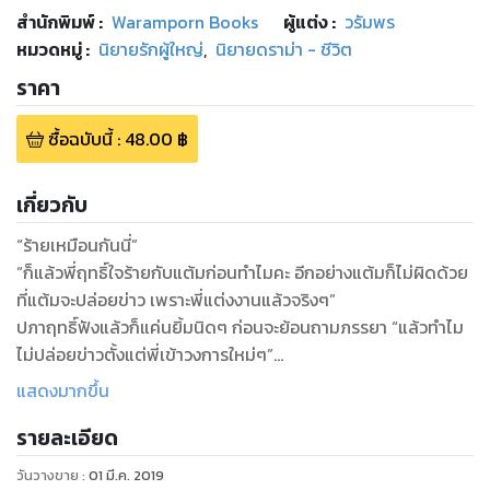
สำนักพิมพ์
:
Waramporn Books
ผู้แต่ง :
วรัมพร
หมวดหมู่
:
นิยายรักผู้ใหญ่
,
นิยายดราม่า - ชีวิต
ราคา
ซื้อฉบับนี้
:
48.00
฿
เกี่ยวกับ
“ร้ายเหมือนกันนี่”
“ก็แล้วพี่ฤทธิ์ใจร้ายกับแต้มก่อนทำไมคะ อีกอย่างแต้มก็ไม่ผิดด้วย
ที่แต้มจะปล่อยข่าว เพราะพี่แต่งงานแล้วจริงๆ”
ปภาฤทธิ์ฟังแล้วก็แค่นยิ้มนิดๆ ก่อนจะย้อนถามภรรยา “แล้วทำไม
ไม่ปล่อยข่าวตั้งแต่พี่เข้าวงการใหม่ๆ”
“ก็ตอนนั้นแต้มไม่อยากทำลายอนาคตของพี่” ชโลธรตอบไปอย่าง
แสดงมากขึ้น
ที่ใจคิด
รายละเอียด
“เธอทำลายมันแล้วชโลธร”
“แต้มขอโทษค่ะ”
วันวางขาย
:
01 มี.ค. 2019