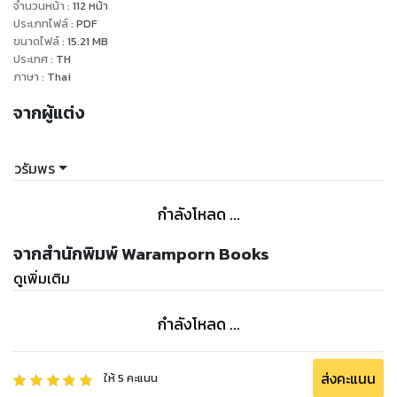
“จะจบง่ายๆ แค่คำว่าขอโทษงั้นเหรอ”
จำนวนหน้า
:
112
หน้า
“แล้วพี่จะให้แต้มทำยังไง แล้วแต้มจะบอกให้พี่รู้ไว้ว่าพี่นั่นแหละเป็น
ประเภทไฟล์
:
PDF
ขนาดไฟล์
:
15.21
MB
คนผลักดันให้แต้มต้องทำแบบนี้”
ประเทศ
:
TH
“โอเค! พี่ผิดที่ไม่ติดต่อเธอเลย แต่เธอไม่ควรทำแบบนี้”
ภาษา
:
Thai
“แล้วทีพี่ล่ะ แจ้งนักข่าวไปทำไมว่าจะออกมาประกาศความสัมพันธ์
จากผู้แต่ง
กับนางเอกคนนั้น”
“แค่อ่านข่าวเธอก็คิดว่าพี่จะประกาศคบหากับเมรี่แล้วงั้นเหรอ” ปภา
ฤทธิ์อยากจะหัวเราะเหมือนกัน ที่ภรรยาคิดไปเอง เพียงแค่อ่านข่าว
วรัมพร
ที่เนื้อหามาจากการมโนของนักข่าว
“ก็ถ้าไม่คบกัน แล้วนางเอกคนนั้นจะมาอยู่ในห้องพี่ได้ยังไง แล้ว
กำลังโหลด ...
ท่าทางผู้หญิงคนนั้นก็ดูหึงพี่มากด้วย” ตอนนี้ใจของเธอมันทั้งหึง
หวงทั้งน้อยใจปนเปกันไปหมดแล้ว แล้วเธอก็ดูออกว่านางเอกคน
จากสำนักพิมพ์ Waramporn Books
นั้นมีใจให้สามีของเธอ
ดูเพิ่มเติม
“แล้วเธอ หึงพี่หรือเปล่า”
“ทำไมพี่ฤทธิ์ต้องถามแต้มด้วย” ชโลธรเริ่มไปไม่เป็น เมื่อจู่ๆ สามีก็
กำลังโหลด ...
มาย้อนถาม
“อย่ามาย้อนถามพี่”
“แต้มเป็นภรรยาของพี่ แต้มมีสิทธิ์” คนถูกกดดันตอบเลี่ยงๆ แล้ว
ส่งคะแนน
ให้
5
คะแนน