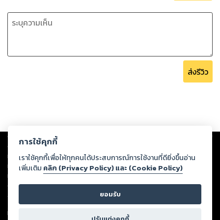
ก็เริ่มไม่ไว้ใจสามีขึ้นมาแล้ว เธออยากออกไปจากห้องนี้
“ตอบให้ชัดๆ”
“แต้มหึงก็ได้” หญิงสาวตอบเหมือนให้จบๆ ไป ทั้งที่ใจจริงเธออยาก
ตะโกนบอกสามีดังๆ ว่าเธอหึงและหวงมาก แต่กลับพูดออก
“หึงก็ได้ หมายความว่าไง”
“พี่ฤทธิ์ พี่จะมาคาดคั้นแต้มทำไม แต้มก็ตอบไปแล้วนะ”
ส่งรีวิว
“เพราะเธอตอบเหมือนไม่เต็มใจตอบไง พี่เลยต้องคาดคั้น”
“พี่ต้องการอะไรจากแต้มกันแน่ถึงมาคาดคั้นแต้ม แต่ถ้าพี่อยากรู้
ความรู้สึกจริงๆ ของแต้ม ก็ได้ค่ะ แต้มจะตอบตามความจริงว่าแต้ม
ทั้งหึงทั้งหวงพี่ ทีนี่พี่ก็ได้ยินชัดแล้ว อยากจะหัวเราะเยาะ หรือจะจับ
แต้มโยนออกจากห้องก็ตามใจพี่เลย แต้มมันเป็นตัวปัญหาสำหรับ
พี่อยู่แล้วนี่!”
Copyright ©
2026
Storylog Co., Ltd. - สตอรี่ล็อกขอสงวนสิทธิ์ไม่รับผิดชอบ
การใช้คุกกี้
ต่อผลงานหรือเนื้อหาใดที่อัปโหลดผ่านเว็บไซต์และปรากฏว่าละเมิดสิทธิใน
ทรัพย์สินทางปัญญาของบุคคลอื่นหรือขัดต่อกฎหมายและศีลธรรม ดังนั้น ผู้อ่าน
เราใช้คุกกี้เพื่อให้ทุกคนได้ประสบการณ์การใช้งานที่ดียิ่งขึ้นอ่าน
ทุกท่านโปรดใช้วิจารณญาณในการกลั่นกรองด้วยตนเอง และหากท่านพบว่าส่วน
เพิ่มเติม
คลิก (Privacy Policy) และ (Cookie Policy)
หนึ่งส่วนใดขัดต่อกฎหมายและศีลธรรม กรุณาแจ้งมายังบริษัท เพื่อทีมงานจะได้
ดำเนินการในทันที ทั้งนี้ ทางสตอรี่ล็อกขอสงวนลิขสิทธิ์ตามพระราชบัญญัติ
ยอมรับ
ลิขสิทธิ์ พ.ศ. 2537 (ฉบับล่าสุด)
For support: member@ookbee.com
ปรับแต่งคุกกี้