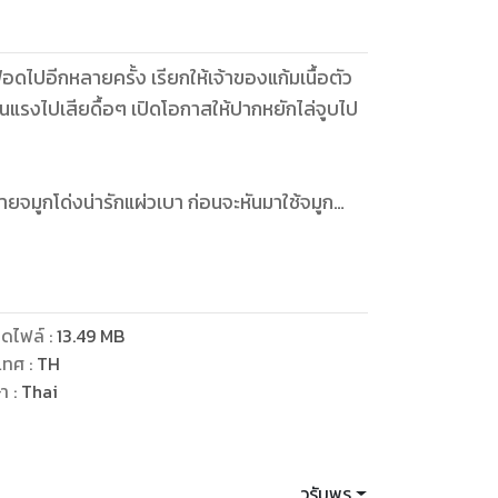
ปอีกหลายครั้ง เรียกให้เจ้าของแก้มเนื้อตัว
่อนแรงไปเสียดื้อๆ เปิดโอกาสให้ปากหยักไล่จูบไป
มูกโด่งน่ารักแผ่วเบา ก่อนจะหันมาใช้จมูก
่มเคลื่อนไหวด้วยการลากไล้ไปตามสีข้างของสาว
แปลกๆ นับตั้งแต่แม่สาวอวบน่าจับฟัดคนนี้คอย
ีกต่อไป จึงได้บุกมาหาเธอถึงบ้าน
 มือก็ผลักไสร่างใหญ่ไปด้วย
ดไฟล์
:
13.49
MB
เทศ
:
TH
ษา
:
Thai
วรัมพร