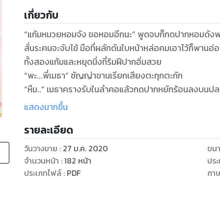
เกี่ยวกับ
“แก้มหมวยหอมจัง ขอหอมอีกนะ” พูดจบก็กดปากหอมดังฟอดไ
สั่นระคนจะจับไข้ มือที่ผลักดันใบหน้าหล่อคมเอาไว้ก็พานอ
ทั้งสองแก้มและหยุดนิ่งที่ริมฝีปากอิ่มสวย
“พะ...พี่เมธา” ชัญญ่าขานเรียกเสียงตะกุกตะกัก
“หืม..” เมธาครางรับในลำคอแล้วกดปากหยักร้อนลงบนปลายจ
คลอเคลียกับปลายจมูกโด่งน่ารักแทนเรียวปาก มือใหญ่เริ
แสดงมากขึ้น
อวบที่ไม่เคยอยู่ในสายตา แต่เวลานี้หัวใจของเขามันรู้สึก
รายละเอียด
หลบหน้าหลบตาเขาตลอด จนเขาเองก็ทนให้เป็นแบบนี้ไม่ได้อ
“หยุดได้แล้วพี่เมธา” สาวอวบร้องห้ามแล้วเบี่ยงหน้าหนีไป
วันวางขาย
:
27 ม.ค. 2020
ขนา
จำนวนหน้า
:
182
หน้า
ประ
ประเภทไฟล์
:
PDF
ภา