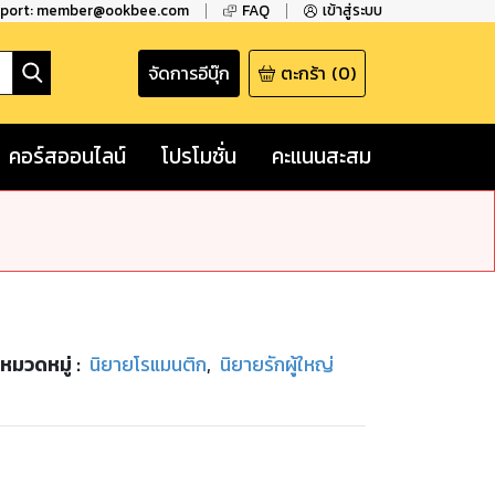
pport: member@ookbee.com
FAQ
เข้าสู่ระบบ
จัดการอีบุ๊ก
ตะกร้า
(
0
)
คอร์สออนไลน์
โปรโมชั่น
คะแนนสะสม
หมวดหมู่
:
นิยายโรแมนติก
,
นิยายรักผู้ใหญ่