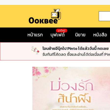
มาใหม่
หน้าแรก
บุฟเฟต์
นิยาย
หนังสือ
โอนย้ายอีบุ๊กไป Pinto ได้แล้ววันนี้ กดเลย
รับทันทีโค้ดลด ซื้อและอ่านได้ต่อเนื่องที่ Pi