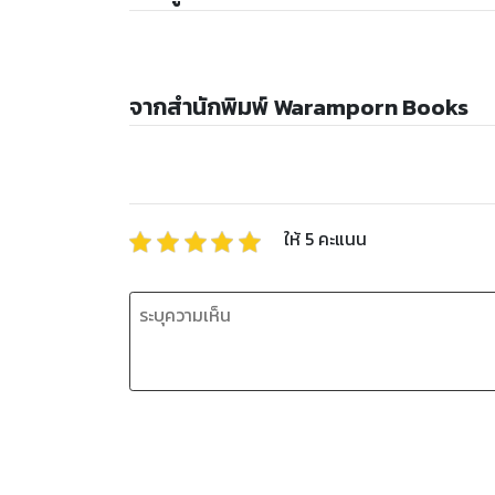
จากสำนักพิมพ์ Waramporn Books
ให้
5
คะแนน