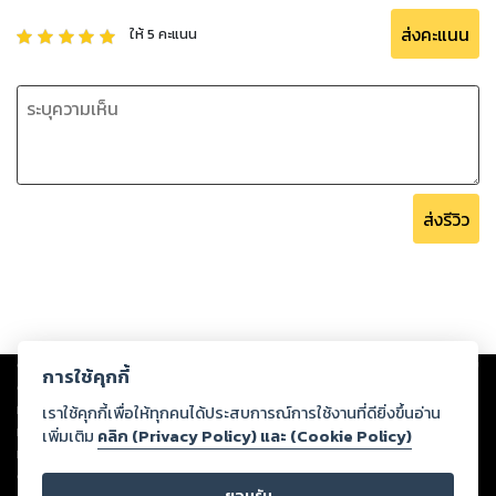
ส่งคะแนน
ให้
5
คะแนน
ส่งรีวิว
Copyright ©
2026
Storylog Co., Ltd. - สตอรี่ล็อกขอสงวนสิทธิ์ไม่รับผิดชอบ
การใช้คุกกี้
ต่อผลงานหรือเนื้อหาใดที่อัปโหลดผ่านเว็บไซต์และปรากฏว่าละเมิดสิทธิใน
ทรัพย์สินทางปัญญาของบุคคลอื่นหรือขัดต่อกฎหมายและศีลธรรม ดังนั้น ผู้อ่าน
เราใช้คุกกี้เพื่อให้ทุกคนได้ประสบการณ์การใช้งานที่ดียิ่งขึ้นอ่าน
ทุกท่านโปรดใช้วิจารณญาณในการกลั่นกรองด้วยตนเอง และหากท่านพบว่าส่วน
เพิ่มเติม
คลิก (Privacy Policy) และ (Cookie Policy)
หนึ่งส่วนใดขัดต่อกฎหมายและศีลธรรม กรุณาแจ้งมายังบริษัท เพื่อทีมงานจะได้
ดำเนินการในทันที ทั้งนี้ ทางสตอรี่ล็อกขอสงวนลิขสิทธิ์ตามพระราชบัญญัติ
ยอมรับ