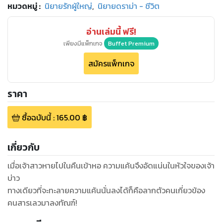
หมวดหมู่
:
นิยายรักผู้ใหญ่
,
นิยายดราม่า - ชีวิต
อ่านเล่มนี้ ฟรี!
เพียงมีแพ็กเกจ
Buffet Premium
สมัครแพ็กเกจ
ราคา
ซื้อฉบับนี้
:
165.00
฿
เกี่ยวกับ
เมื่อเจ้าสาวหายไปในคืนเข้าหอ ความแค้นจึงอัดแน่นในหัวใจของเจ้า
บ่าว
ทางเดียวที่จะทะลายความแค้นนั่นลงได้ก็คือลากตัวคนเกี่ยวข้อง
คนสารเลวมาลงทัณฑ์!