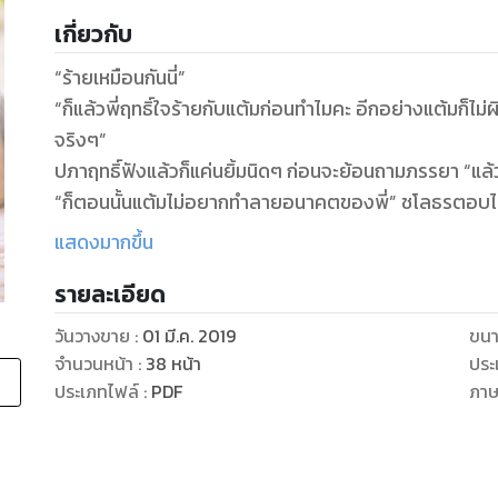
เกี่ยวกับ
“ร้ายเหมือนกันนี่”
“ก็แล้วพี่ฤทธิ์ใจร้ายกับแต้มก่อนทำไมคะ อีกอย่างแต้มก็ไม่
จริงๆ”
ปภาฤทธิ์ฟังแล้วก็แค่นยิ้มนิดๆ ก่อนจะย้อนถามภรรยา “แล้ว
“ก็ตอนนั้นแต้มไม่อยากทำลายอนาคตของพี่” ชโลธรตอบไป
“เธอทำลายมันแล้วชโลธร”
แสดงมากขึ้น
“แต้มขอโทษค่ะ”
รายละเอียด
“จะจบง่ายๆ แค่คำว่าขอโทษงั้นเหรอ”
“แล้วพี่จะให้แต้มทำยังไง แล้วแต้มจะบอกให้พี่รู้ไว้ว่าพี่นั
วันวางขาย
:
01 มี.ค. 2019
ขนา
“โอเค! พี่ผิดที่ไม่ติดต่อเธอเลย แต่เธอไม่ควรทำแบบนี้”
จำนวนหน้า
:
38
หน้า
ประ
“แล้วทีพี่ล่ะ แจ้งนักข่าวไปทำไมว่าจะออกมาประกาศความสั
ประเภทไฟล์
:
PDF
ภา
“แค่อ่านข่าวเธอก็คิดว่าพี่จะประกาศคบหากับเมรี่แล้วงั้นเ
คิดไปเอง เพียงแค่อ่านข่าวที่เนื้อหามาจากการมโนของนักข
“ก็ถ้าไม่คบกัน แล้วนางเอกคนนั้นจะมาอยู่ในห้องพี่ได้ยังไง 