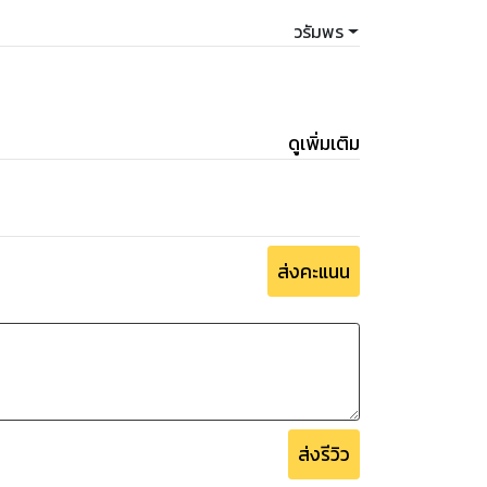
เธอก็ดูออกว่านางเอกคนนั้นมีใจให้สามีของเธอ
วรัมพร
่ๆ สามีก็มาย้อนถาม
 แล้วก็เริ่มไม่ไว้ใจสามีขึ้นมาแล้ว เธออยากออก
ดูเพิ่มเติม
ริงเธออยากตะโกนบอกสามีดังๆ ว่าเธอหึงและหวง
ส่งคะแนน
ากรู้ความรู้สึกจริงๆ ของแต้ม ก็ได้ค่ะ แต้มจะ
ชัดแล้ว อยากจะหัวเราะเยาะ หรือจะจับแต้มโยนออก
วนี่!”
ส่งรีวิว