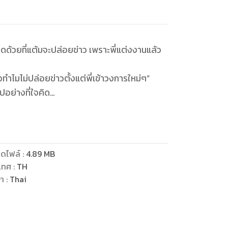
ผิดด้วยที่แต้มจะปล่อยข่าว เพราะพี่แต่งงานแล้ว
ทำไมไม่ปล่อยข่าวตั้งแต่พี่เข้าวงการใหม่ๆ”
อย่างที่ใจคิด
่นแหละเป็นคนผลักดันให้แต้มต้องทำแบบนี้”
ดไฟล์
:
4.89
MB
เทศ
:
TH
มพันธ์กับนางเอกคนนั้น”
ษา
:
Thai
หรอ” ปภาฤทธิ์อยากจะหัวเราะเหมือนกัน ที่ภรรยา
่าว
แล้วท่าทางผู้หญิงคนนั้นก็ดูหึงพี่มากด้วย” ตอนนี้