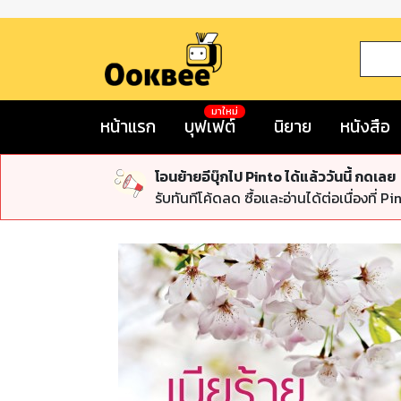
มาใหม่
หน้าแรก
บุฟเฟต์
นิยาย
หนังสือ
โอนย้ายอีบุ๊กไป Pinto ได้แล้ววันนี้ กดเลย
รับทันทีโค้ดลด ซื้อและอ่านได้ต่อเนื่องที่ Pi