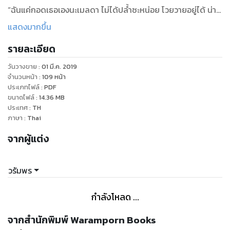
“ฉันแค่กอดเธอเองนะเมลดา ไม่ได้ปล้ำซะหน่อย โวยวายอยู่ได้ น่า
รำคาญ”
แสดงมากขึ้น
“เมไม่ใช่ผู้หญิงของคุณมิก คุณมิกห้ามกอดเม”
รายละเอียด
“แต่เธอประกาศต่อหน้าผู้หญิงของฉันเองว่าฉันเป็นสามีของเธอ
เพราะงั้นฉันจะทำอะไรเมียตัวเองก็ย่อมได้ เธอว่าจริงไหม”
วันวางขาย
:
01 มี.ค. 2019
“เมไม่มีวันยอมให้คุณมิกทำกับเมเหมือนที่คุณมิกทำกับผู้หญิงของ
จำนวนหน้า
:
109
หน้า
คุณมิก” เธอประกาศกร้าวออกไปทั้งๆ ที่ตอนนี้กลัวเขาจับขั้วหัวใจ
ประเภทไฟล์
:
PDF
ขนาดไฟล์
:
14.36
MB
“แล้วเธอรู้ได้ไงว่าฉันกับผู้หญิงของฉันทำอะไรกันบ้าง หรือที่ผ่านมา
ประเทศ
:
TH
เธอแอบมาดูฉันกับผู้หญิงของฉัน”
ภาษา
:
Thai
“เมไม่ได้มาแอบดู”
จากผู้แต่ง
“แล้วเธอรู้ได้ไงว่าฉันกับผู้หญิงของฉันทำอะไรกัน!”
วรัมพร
กำลังโหลด ...
จากสำนักพิมพ์ Waramporn Books