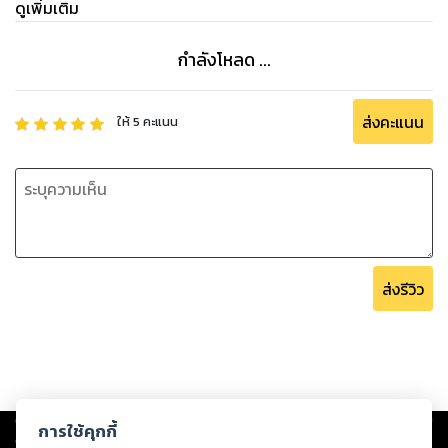
ดูเพิ่มเติม
กำลังโหลด ...
ส่งคะแนน
ให้
5
คะแนน
ส่งรีวิว
Copyright ©
2026
Storylog Co., Ltd. - สตอรี่ล็อกขอสงวนสิทธิ์ไม่รับผิดชอบ
การใช้คุกกี้
ต่อผลงานหรือเนื้อหาใดที่อัปโหลดผ่านเว็บไซต์และปรากฏว่าละเมิดสิทธิใน