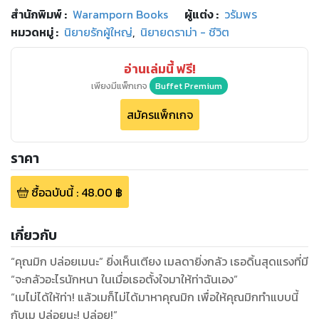
สำนักพิมพ์
:
Waramporn Books
ผู้แต่ง :
วรัมพร
หมวดหมู่
:
นิยายรักผู้ใหญ่
,
นิยายดราม่า - ชีวิต
อ่านเล่มนี้ ฟรี!
เพียงมีแพ็กเกจ
Buffet Premium
สมัครแพ็กเกจ
ราคา
ซื้อฉบับนี้
:
48.00
฿
เกี่ยวกับ
“คุณมิก ปล่อยเมนะ” ยิ่งเห็นเตียง เมลดายิ่งกลัว เธอดิ้นสุดแรงที่มี
“จะกลัวอะไรนักหนา ในเมื่อเธอตั้งใจมาให้ท่าฉันเอง”
“เมไม่ได้ให้ท่า! แล้วเมก็ไม่ได้มาหาคุณมิก เพื่อให้คุณมิกทำแบบนี้
กับเม ปล่อยนะ! ปล่อย!”