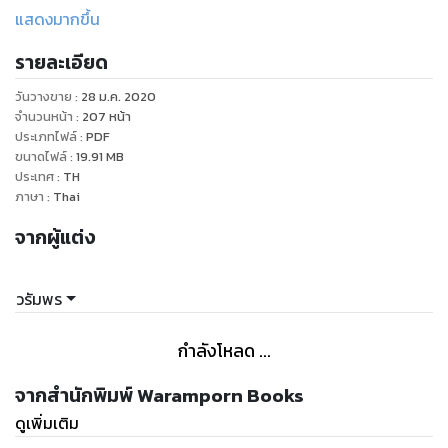
ตัวเตรียมใจมาเจอเขา มันเลยเกิดอาการตกใจระคนดีใจ
แสดงมากขึ้น
“เราไปนั่งคุยกันที่โซฟาดีกว่า ผมมีเรื่องจะถามเยอะแยะเลย” พูดจบ
รายละเอียด
ก็จับมือเล็กเดินไปที่โซฟา
“คุยเหรอคะ”
วันวางขาย
:
28 ม.ค. 2020
“ทำไม อยากให้ผมทำอย่างอื่นหรือไง” พิชญ์หันมาถามคนที่ตนจูง
จำนวนหน้า
:
207
หน้า
มือยิ้มๆ แต่ถึงอยากจะทำมากแค่ไหน เขาก็ไม่ทำเด็ดขาด นอกเสีย
ประเภทไฟล์
:
PDF
ขนาดไฟล์
:
19.91
MB
จากเขาจะจัดการเรื่องหย่ากับภรรยาให้เรียบร้อยเสียก่อน
ประเทศ
:
TH
“ศร...ศรไม่ได้คิดแบบนั้นค่ะ”
ภาษา
:
Thai
“แน่ใจ”
จากผู้แต่ง
“แน่สิค่ะ”
“เอาเถอะ แน่ก็แน่ แต่มานั่งนี่ก่อน ผมจะไปเอาน้ำมาให้ หรือจะดื่ม
ไวน์”
วรัมพร
“ศรดื่มไม่เป็น คุณพิชญ์ก็รู้นะคะ” พูดแล้วก็นึกถึงครั้งแรกที่เขาพา
เธอไปโรงแรมกับการทำงานคืนแรก เธอกลัวและอายมากจึงหันไป
กำลังโหลด ...
พึ่งไวน์ กระดกเสียเกือบหมดขวดจนไวน์ออกฤทธิ์เธอก็กลายร่าง
เป็นนางแมวยั่วสวาท บุกเข้าหาเขาซึ่งเป็นแขกคนแรก พอนึกทีไรก็
จากสำนักพิมพ์ Waramporn Books
อายทุกทีและบอกตัวเองว่าอย่าแตะต้องของมึนเมาอีก
ดูเพิ่มเติม