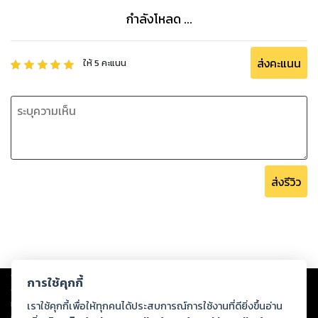
(ภาคต่อ ราคะร้ายซ่อนรัก เรื่องราวของ พิชญ์ และ ฐานิศร ทุกเรื่อง
กำลังโหลด ...
จบในเล่มค่ะ)
ส่งคะแนน
ให้
5
คะแนน
ส่งรีวิว
Copyright ©
2026
Storylog Co., Ltd. - สตอรี่ล็อกขอสงวนสิทธิ์ไม่รับผิดชอบ
การใช้คุกกี้
ต่อผลงานหรือเนื้อหาใดที่อัปโหลดผ่านเว็บไซต์และปรากฏว่าละเมิดสิทธิใน
ทรัพย์สินทางปัญญาของบุคคลอื่นหรือขัดต่อกฎหมายและศีลธรรม ดังนั้น ผู้อ่าน
เราใช้คุกกี้เพื่อให้ทุกคนได้ประสบการณ์การใช้งานที่ดียิ่งขึ้นอ่าน
ทุกท่านโปรดใช้วิจารณญาณในการกลั่นกรองด้วยตนเอง และหากท่านพบว่าส่วน