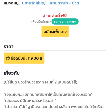
หมวดหมู่
:
นิยายรักผู้ใหญ่
,
นิยายดราม่า - ชีวิต
อ่านเล่มนี้ ฟรี!
เพียงมีแพ็กเกจ
Buffet Premium
สมัครแพ็กเกจ
ราคา
ซื้อฉบับนี้
:
119.00
฿
เกี่ยวกับ
(ซีรีส์ชุด บ่วงรักบ่วงสวาท เล่มที่ 2 เล่มปิดซีรีส์)
“เอ่อ...แขก...แขกคนที่พี่ส้มหาให้เป็นคุณพิชญ์เองเหรอคะ”
“ใช่ผมเอง มีปัญหาอะไรหรือเปล่า”
“ไม่...เอ่อ...มีค่ะ” ฐานิศรตอบกลับอย่างลังเล เพราะเธอไม่ได้เตรียม