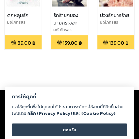
ตกหลุมรัก
รักร้ายๆของ
บ่วงรักมารร้าย
นายกระจอก
มณีภัทรสร
มณีภัทรสร
มณีภัทรสร
89.00
฿
159.00
฿
139.00
฿
Copyright ©
2026
Storylog Co., Ltd. - สตอรี่ล็อกขอสงวนสิทธิ์ไม่รับผิดชอบ
การใช้คุกกี้
ต่อผลงานหรือเนื้อหาใดที่อัปโหลดผ่านเว็บไซต์และปรากฏว่าละเมิดสิทธิใน
ทรัพย์สินทางปัญญาของบุคคลอื่นหรือขัดต่อกฎหมายและศีลธรรม ดังนั้น ผู้อ่าน
เราใช้คุกกี้เพื่อให้ทุกคนได้ประสบการณ์การใช้งานที่ดียิ่งขึ้นอ่าน
ทุกท่านโปรดใช้วิจารณญาณในการกลั่นกรองด้วยตนเอง และหากท่านพบว่าส่วน
เพิ่มเติม
คลิก (Privacy Policy) และ (Cookie Policy)
หนึ่งส่วนใดขัดต่อกฎหมายและศีลธรรม กรุณาแจ้งมายังบริษัท เพื่อทีมงานจะได้
ดำเนินการในทันที ทั้งนี้ ทางสตอรี่ล็อกขอสงวนลิขสิทธิ์ตามพระราชบัญญัติ
ยอมรับ
ลิขสิทธิ์ พ.ศ. 2537 (ฉบับล่าสุด)