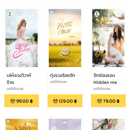
เล่ห์ลวงวิวาห์
ทุ่งรวงร้อยรัก
รักซ่อนแอบ
ร้าย
Hidden me
มณีภัทรสร
มณีภัทรสร
มณีภัทรสร
99.00
฿
129.00
฿
79.00
฿