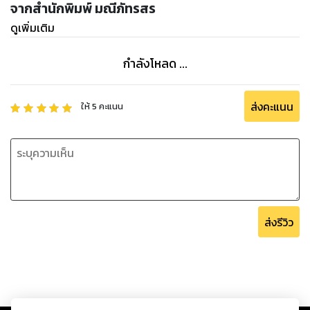
เรื่องของเผ่าเพชร แล้วก็ต้องบอกตัวเองให้ตัดใจ เมื่อเธอคือของ
จากสำนักพิมพ์ มณีภัทรสร
ต้องห้าม เพราะเธอเป็นคู่หมั้นของเจ้านาย จนกระทั่งเขาเจอเธออีก
ดูเพิ่มเติม
ครั้ง อาคมไม่ลังเลเลยสักนิดที่จะพาเธอมา
"ปล่อย!"ลันลดายังดิ้นรนขัดขืน มือบางทุบตีไปบนแขนแกร่ง หัวใจ
กำลังโหลด ...
ดวงน้อยเต้นผิดจังหวะ ความอบอุ่นจากแผงอกกว้าง ที่กระจายไป
ทั่วแผ่นหลัง มีผลกับอัตราการเต้นของหัวใจเหลือเกิน เมื่อใจไม่รัก
ดีมันคอยจะเอนเอียงไปหาเขา
ส่งคะแนน
ให้
5
คะแนน
"ยังไม่ต้องกลับตอนนี้ได้ไหมครับ"ในที่สุดอาคมก็เอ่ยคำนี้ออกมา
เมื่อทบทวนหัวใจตัวเองแล้วว่า เขาคงปล่อยเธอไปไม่ได้ ถ้ายังไม่
บอกความในใจให้เธอรับรู้
"ทำไมคะ"ถามกลับไปทั้งๆที่ไม่น่าถาม เพราะเท่ากับว่าเธอเปิด
โอกาสให้เขาได้อธิบายเหตุผล อาคมอมยิ้มเมื่อได้ยินคำถามของ
คนในอ้อมแขน เธอให้โอกาสเขา เพราะถ้าเขาบอกเหตุผลที่สามารถ
ส่งรีวิว
ทำให้เธอใจอ่อนได้ เธอก็จะอยู่ต่อ
***ฝากเฮียคมกับหนูป่านด้วยนะคะ***
นิยายชุดนี้มี 4 เรื่องนะคะ
1.พ่ายรักเมียสวมรอย
2.สินธรภัทรทิรา