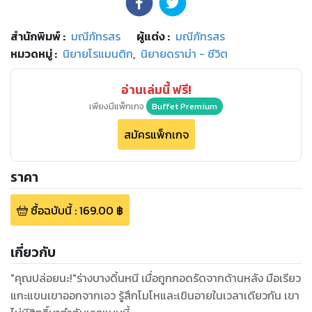
สำนักพิมพ์
:
มณีภัทรสร
ผู้แต่ง :
มณีภัทรสร
หมวดหมู่
:
นิยายโรแมนติก
,
นิยายดราม่า - ชีวิต
อ่านเล่มนี้ ฟรี!
เพียงมีแพ็กเกจ
Buffet Premium
สมัครแพ็กเกจ
ราคา
ซื้อฉบับนี้
:
169.00
฿
เกี่ยวกับ
"คุณปล่อยนะ!"ร่างบางดิ้นหนี เมื่อถูกกอดรัดจากด้านหลัง มือเรียว
แกะแขนเขาออกจากเอว รู้สึกโมโหและเขินอายในเวลาเดียวกัน เขา