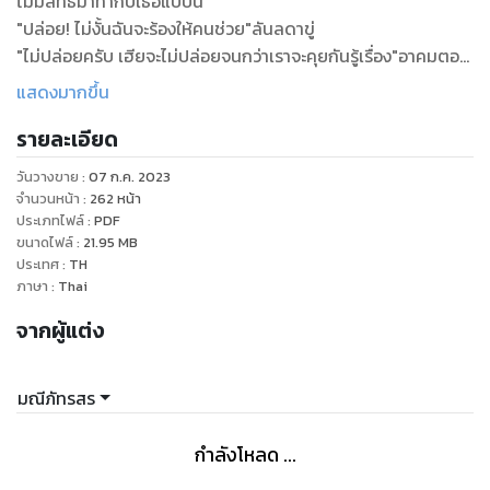
ไม่มีสิทธิ์มาทำกับเธอแบบนี้
"ปล่อย! ไม่งั้นฉันจะร้องให้คนช่วย"ลันลดาขู่
"ไม่ปล่อยครับ เฮียจะไม่ปล่อยจนกว่าเราจะคุยกันรู้เรื่อง"อาคมตอบ
กลับ พร้อมกระชับวงแขนให้แน่นขึ้น มีแรงดิ้นก็ดิ้นไปเขาจะรัดเธอ
แสดงมากขึ้น
ไว้อย่างนี้
รายละเอียด
"คุยอะไรคะ ฉันบอกคุณไปหมดแล้ว ปล่อย!"บอกอย่างแสนงอน
เมื่ออยู่ๆก็น้อยใจเขาขึ้นมา
วันวางขาย
:
07 ก.ค. 2023
"ป่านจะกลับกรุงเทพพรุ่งนี้เหรอครับ"อาคมตัดสินใจถามคำถาม
จำนวนหน้า
:
262
หน้า
แต่มันกลับให้เธอดิ้นมากขึ้น เขาไม่เคยสนใจเรื่องเธอเลยสักนิด
ประเภทไฟล์
:
PDF
ขนาดไฟล์
:
21.95
MB
ลันลดาคิดในใจ
ประเทศ
:
TH
"ค่ะ"ลันลดาตอบกลับ เธอแน่ใจว่าพูดเรื่องนี้กับลลนาแค่คนเดียว
ภาษา
:
Thai
เขารู้ได้ยังไง ความลับไม่มีในโลก คำพูดนี้เป็นเรื่องจริง
จากผู้แต่ง
อาคมสูดลมหายใจที่มีกลิ่นหอมอ่อนๆ ของคนในอ้อมแขนเข้าจน
เต็มปอด ความใกล้ชิดที่เกิดขึ้น ทำให้หัวใจของเขายืนยันอย่าง
ชัดเจน ว่าเขาชอบเธอ ไม่สิอันที่จริงต้องบอกว่ามากกว่าชอบ เขา
มณีภัทรสร
ตกหลุมรักเธอเลยด้วยซ้ำ มันไม่ได้เพิ่งเกิด แต่มันเกิดขึ้นมานาน
แล้ว สาเหตุที่เขาไปขโมยตัวเธอมา ส่วนหนึ่งเพื่อนายหญิง แต่อีก
กำลังโหลด ...
ส่วนก็เพื่อตัวเอง เขาเฝ้ามองเธอมานาน ตั้งแต่สมัยที่เข้าไปเจรจา