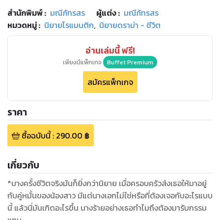
สำนักพิมพ์
:
มณีภัทรสร
ผู้แต่ง :
มณีภัทรสร
หมวดหมู่
:
นิยายโรแมนติก
,
นิยายดราม่า - ชีวิต
อ่านเล่มนี้ ฟรี!
เพียงมีแพ็กเกจ
Buffet Premium
สมัครแพ็กเกจ
ราคา
ซื้อฉบับนี้
:
290.00
฿
เกี่ยวกับ
*บางครั้งชีวิตจริงมันก็ยิ่งกว่านิยาย เมื่อครอบครัวส่งเธอให้มาอยู่
กับคู่หมั้นของน้องสาว มีแต่นางเอกไม่ใช่หรือที่ต้องเจอกับอะไรแบบ
นี้ แล้วนี่มันเกิดอะไรขึ้น นางร้ายอย่างเธอทำไมถึงต้องมารับกรรม