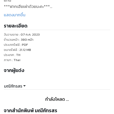
แทน
***ฝากเฮียเผ่าด้วยนะคะ***
เผ่าเพชรเงยหน้าขึ้น มองสบตากับตากลมโตที่จ้องมองเขานิ่ง ก่อน
แสดงมากขึ้น
จะรู้สึกขัดใจ เมื่อเห็นความหวาดกลัวที่ปนอยู่ในดวงตาคู่นั้น
รายละเอียด
“ถอดเสื้อผ้าออก!”คำพูดง่ายๆ แต่กลับทำให้คนฟัง สะดุ้งสุดตัว
“คะ! คุณว่าอะไรนะ!”ลลนาถามย้ำอีกครั้ง เพื่อความแน่ใจ
วันวางขาย
:
07 ก.ค. 2023
“ผมบอกว่าให้คุณ ถอด-เสื้อผ้า-ออก”เผ่าเพชรย้ำทุกคำพูดช้าๆชัด
จำนวนหน้า
:
380
หน้า
ให้เธอได้ยินชัดเจนที่สุด
ประเภทไฟล์
:
PDF
ขนาดไฟล์
:
21.12
MB
ร่างบางผงะถอย เมื่อได้ยินคำพูดที่คนตรงหน้า ย้ำให้ฟังอย่าง
ประเทศ
:
TH
ชัดเจนทุกคำอีกครั้ง ใบหน้าสวยซีดเผือด ก่อนจะลุกขึ้น เธอจะไป
ภาษา
:
Thai
อยู่ให้ไกลจากเขาให้มากที่สุด ผู้ชายคนนี้เถื่อนเกินไปแล้ว ลลนาคิด
จากผู้แต่ง
ก่อนจะขยับหนี
“นับหนึ่งถึงสาม ถ้าคุณไม่ถอด ผมจะถอดให้” พูดจบตาคมดุก็มอง
คนตรงหน้า ก่อนจะนึกโมโหกับอาการของคนตัวเล็ก ที่ผงะถอยหนี
มณีภัทรสร
แล้วลุกขึ้นทำท่าจะเดินหนีเขา เขาไม่ได้พิศวาสอะไรเธอ เพียงแต่
เห็นหนาวจนสั่น เพราะใส่เสื้อผ้าเปียก ถ้ายังขืนอยู่ในชุดนั้น มีหวัง
กำลังโหลด ...
ได้จับไข้แน่นอน
“หนึ่ง...”เผ่าเพชรเริ่มทำตามที่พูด ลลนาหน้าเสีย เมื่อได้ยินเสียงนับ
จากสำนักพิมพ์ มณีภัทรสร