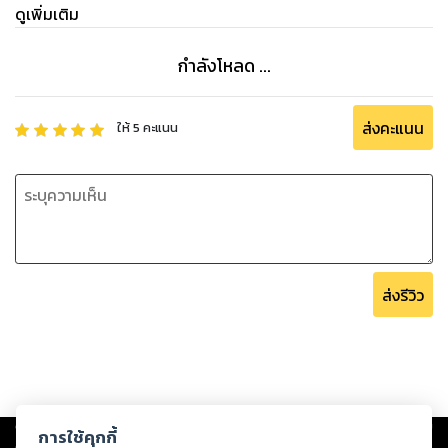
อย่างจริงจังของเขา
ดูเพิ่มเติม
“นี่หยุดนะคุณ จะบ้าหรือไง จะให้ฉันแก้ผ้าเนี่ยนะ”ถึงแม้จะกลัว แต่
ด้วยนิสัยที่เอาแต่ใจ และไม่ยอมคน ลลนาจึงแหวกลับ
กำลังโหลด ...
“สอง...”
“นี่คุณเผ่า คุณไม่ได้ยินที่ฉันพูดหรือไง ฉันไม่ถอด!”พูดพร้อมกับ
เดินกลับไปที่โขดหิน ที่นั่งอยู่ในตอนแรก ถึงจะอุ่นที่ได้อยู่ใกล้ๆกอง
ส่งคะแนน
ให้
5
คะแนน
ไฟ แต่ถ้าคนบ้านี่จะมาสั่งให้เธอแก้ผ้า ลลนาขอยอมหนาวดีกว่า
ไม่มีเสียงนับ เมื่อคนร่างบางหนี เผ่าเพชรก็ลุกขึ้น ร่างสูงเดินตรง
เข้าหาคนตัวเล็ก ด้วยท่าทางที่คุกคาม ลลนาผงะหนี มือหนาคว้า
หมับที่ไหล่บาง ก่อนจะสอดมืออีกข้างเข้าชายเสื้อ แล้วออกแรงดึง
ลลนาตกใจกับการจู่โจมของเขา ร่างบางดิ้นหนี
“อย่าดิ้น!”
ส่งรีวิว
“แล้วคุณจะมายุ่งกับฉันทำไม! ปล่อย!”
“อยากปอดบวมตายหรือไง”
“ตายก็เรื่องของฉัน ปล่อยนะ!”ลลนาไม่ยอมง่ายๆ ถึงแม้จะถูกจับไว้
การต่อสู้เล็กๆจึงเกิดขึ้น เพราะเผ่าเพชรก็ไม่ยอมเธอเช่นกัน มือ
แกร่งกำเนื้อผ้าไว้แน่น ยิ่งคนตัวเล็กดิ้นหนี เขาก็ยิ่งรำคาญ
แควก!!!
Copyright ©
2026
Storylog Co., Ltd. - สตอรี่ล็อกขอสงวนสิทธิ์ไม่รับผิดชอบ
การใช้คุกกี้
ต่อผลงานหรือเนื้อหาใดที่อัปโหลดผ่านเว็บไซต์และปรากฏว่าละเมิดสิทธิใน