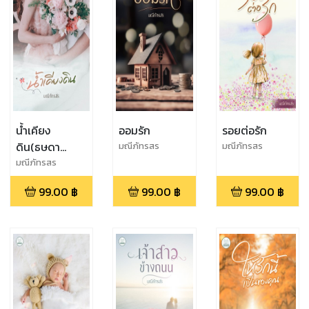
น้ำเคียง
ออมรัก
รอยต่อรัก
ดิน(ธษดา
มณีภัทรสร
มณีภัทรสร
ชลาลัย) ตอน
มณีภัทรสร
พิเศษเชลยรัก
99.00
฿
99.00
฿
99.00
฿
ม้จจุราช