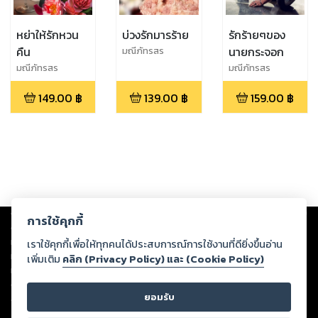
หย่าให้รักหวน
บ่วงรักมารร้าย
รักร้ายๆของ
คืน
นายกระจอก
มณีภัทรสร
มณีภัทรสร
มณีภัทรสร
149.00
฿
139.00
฿
159.00
฿
Copyright ©
2026
Storylog Co., Ltd. - สตอรี่ล็อกขอสงวนสิทธิ์ไม่รับผิดชอบ
การใช้คุกกี้
ต่อผลงานหรือเนื้อหาใดที่อัปโหลดผ่านเว็บไซต์และปรากฏว่าละเมิดสิทธิใน
ทรัพย์สินทางปัญญาของบุคคลอื่นหรือขัดต่อกฎหมายและศีลธรรม ดังนั้น ผู้อ่าน
เราใช้คุกกี้เพื่อให้ทุกคนได้ประสบการณ์การใช้งานที่ดียิ่งขึ้นอ่าน
ทุกท่านโปรดใช้วิจารณญาณในการกลั่นกรองด้วยตนเอง และหากท่านพบว่าส่วน
เพิ่มเติม
คลิก (Privacy Policy) และ (Cookie Policy)
หนึ่งส่วนใดขัดต่อกฎหมายและศีลธรรม กรุณาแจ้งมายังบริษัท เพื่อทีมงานจะได้
ดำเนินการในทันที ทั้งนี้ ทางสตอรี่ล็อกขอสงวนลิขสิทธิ์ตามพระราชบัญญัติ
ยอมรับ
ลิขสิทธิ์ พ.ศ. 2537 (ฉบับล่าสุด)