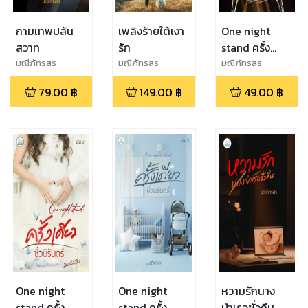
กามเทพปล้น
เพลิงร้ายใต้เงา
One night
สวาท
รัก
stand ครั้ง
เดียวชั่วนิรันดร์
มณีภัทรสร
มณีภัทรสร
มณีภัทรสร
(เล่ม1)
79.00
฿
149.00
฿
49.00
฿
One night
One night
หวามรักนาง
stand ครั้ง
stand ครั้ง
บำเรอชั่วคืน