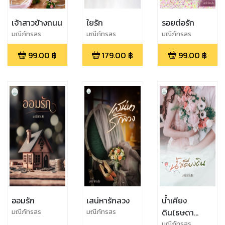
เจ้าสาวข้างถนน
ใยรัก
รอยต่อรัก
มณีภัทรสร
มณีภัทรสร
มณีภัทรสร
99.00
฿
179.00
฿
99.00
฿
ออมรัก
เสน่หารักลวง
น้ำเคียง
ดิน(ธษดา
มณีภัทรสร
มณีภัทรสร
ชลาลัย) ตอน
มณีภัทรสร