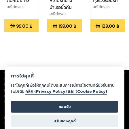
ดอกเบี้ยที่รัก
หวามรักนาง
ทุ่งรวงร้อยรัก
บำเรอชั่วคืน
มณีภัทรสร
มณีภัทรสร
มณีภัทรสร
99.00
฿
199.00
฿
129.00
฿
Copyright ©
2026
Storylog Co., Ltd. - สตอรี่ล็อกขอสงวนสิทธิ์ไม่รับผิดชอบ
การใช้คุกกี้
ต่อผลงานหรือเนื้อหาใดที่อัปโหลดผ่านเว็บไซต์และปรากฏว่าละเมิดสิทธิใน
ทรัพย์สินทางปัญญาของบุคคลอื่นหรือขัดต่อกฎหมายและศีลธรรม ดังนั้น ผู้อ่าน
เราใช้คุกกี้เพื่อให้ทุกคนได้ประสบการณ์การใช้งานที่ดียิ่งขึ้นอ่าน
ทุกท่านโปรดใช้วิจารณญาณในการกลั่นกรองด้วยตนเอง และหากท่านพบว่าส่วน
เพิ่มเติม
คลิก (Privacy Policy) และ (Cookie Policy)
หนึ่งส่วนใดขัดต่อกฎหมายและศีลธรรม กรุณาแจ้งมายังบริษัท เพื่อทีมงานจะได้
ดำเนินการในทันที ทั้งนี้ ทางสตอรี่ล็อกขอสงวนลิขสิทธิ์ตามพระราชบัญญัติ
ยอมรับ
ลิขสิทธิ์ พ.ศ. 2537 (ฉบับล่าสุด)
For support: member@ookbee.com
ปรับแต่งคุกกี้
Version
1.3.17