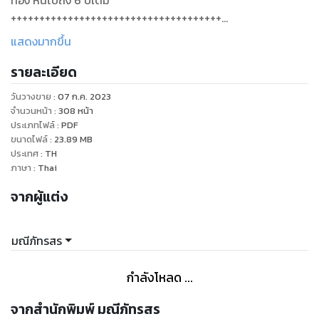
ท้อง หนีไปถึง 6 ปีเต็ม
+++++++++++++++++++++++++++++++++++++
ครืด~ครืด
แสดงมากขึ้น
มือถือในกระเป๋ากางเกงสั่นขึ้น เมื่อมีข้อความเข้า มือแกร่งหยิบขึ้น
รายละเอียด
มาเปิดอ่าน เมื่อวางลูกบนเบาะรถและคาดเข็มขัดนิรภัยให้เรียบร้อย
มือหนาสั่นขึ้นเมื่อกวาดสายตาไปตามตัวหนังสือที่ถูกส่งเข้ามาทาง
วันวางขาย
:
07 ก.ค. 2023
อีเมลของเขา
จำนวนหน้า
:
308
หน้า
[ถ้าพี่ธามเปิดอ่านข้อความเนยคงไปไกลแล้ว ฝากลูกด้วยนะคะ พี่
ประเภทไฟล์
:
PDF
ขนาดไฟล์
:
23.89
MB
ธามเคยเอาลูกไปเลี้ยงหลายครั้ง คงรู้ว่าลูกชอบไม่ชอบอะไร พี่ธา
ประเทศ
:
TH
มรู้หรือยังคะว่าลูกเป็นโรคG6PD ต้องระวังเรื่องอาหารและยาบาง
ภาษา
:
Thai
ตัว เนยจดรายละเอียดสิ่งที่ควรระวังใส่ไว้ในสมุดประจำตัวลูกแล้ว
จากผู้แต่ง
ฝากพี่ธามอ่านด้วยนะ เวลานอนพี่ธามกอดลูกด้วยนะ ลูกชอบให้
กอดถึงจะหลับสนิท เนยรบกวนพี่ธามมากไปไหมคะ
สุดท้ายนี้เนยอยากจะบอกว่า เนยขอโทษสำหรับความผิดทุกอย่างที่
มณีภัทรสร
ทำไว้กับพี่ ยกโทษให้เนยด้วยนะคะ]
มือแกร่งวางมือถือลงข้างตัวก่อนจะยกมือขึ้นกุมขมับ
กำลังโหลด ...
ไม่มีคำตัดพ้อหรือต่อว่า มีเพียงข้อความขอโทษ อภัสราขอโทษเขา
ซ้ำๆ เพราะคิดว่าเรื่องที่เกิดขึ้นเป็นความผิดของเธอ ตาคู่คมมอง
จากสำนักพิมพ์ มณีภัทรสร