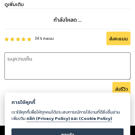
มือถืออีกครั้ง เธอคงตั้งเวลาส่งเมล เพราะเขาได้รับมันหลังจากที่
ดูเพิ่มเติม
เธอจากไปแล้ว
กำลังโหลด ...
ส่งคะแนน
ให้
5
คะแนน
ส่งรีวิว
การใช้คุกกี้
เราใช้คุกกี้เพื่อให้ทุกคนได้ประสบการณ์การใช้งานที่ดียิ่งขึ้นอ่าน
เพิ่มเติม
คลิก (Privacy Policy) และ (Cookie Policy)
Copyright ©
2026
Storylog Co., Ltd. - สตอรี่ล็อกขอสงวนสิทธิ์ไม่รับผิดชอบ
ต่อผลงานหรือเนื้อหาใดที่อัปโหลดผ่านเว็บไซต์และปรากฏว่าละเมิดสิทธิใน
ยอมรับ