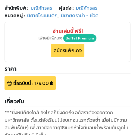
สำนักพิมพ์
:
มณีภัทรสร
ผู้แต่ง :
มณีภัทรสร
หมวดหมู่
:
นิยายโรแมนติก
,
นิยายดราม่า - ชีวิต
อ่านเล่มนี้ ฟรี!
เพียงมีแพ็กเกจ
Buffet Premium
สมัครแพ็กเกจ
ราคา
ซื้อฉบับนี้
:
179.00
฿
เกี่ยวกับ
***ยิ่งหนีก็ยิ่งใกล้ ยิ่งไกลก็ยิ่งคิดถึง อภัสราต้องออกจาก
มหาวิทยาลัย ตั้งแต่ยังเรียนไม่จบเทอมแรกด้วยซ้ำ เมื่อไปมีความ
สัมพันธ์กับรุ่นพี่ สาวน้อยอายุ18แบกหัวใจที่บอบช้ำพร้อมกับลูกใน