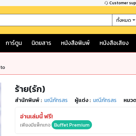
Customer su
ทั้งหมด
การ์ตูน
นิตยสาร
หนังสือพิมพ์
หนังสือเสียง
nto
ร้าย(รัก)
สำนักพิมพ์
:
มณีภัทรสร
ผู้แต่ง :
มณีภัทรสร
หมวดห
อ่านเล่มนี้ ฟรี!
เพียงมีแพ็กเกจ
Buffet Premium