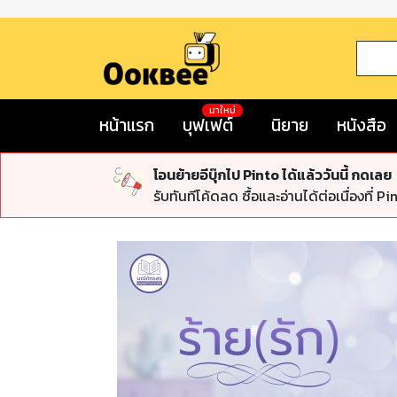
มาใหม่
หน้าแรก
บุฟเฟต์
นิยาย
หนังสือ
โอนย้ายอีบุ๊กไป Pinto ได้แล้ววันนี้ กดเลย
รับทันทีโค้ดลด ซื้อและอ่านได้ต่อเนื่องที่ Pi