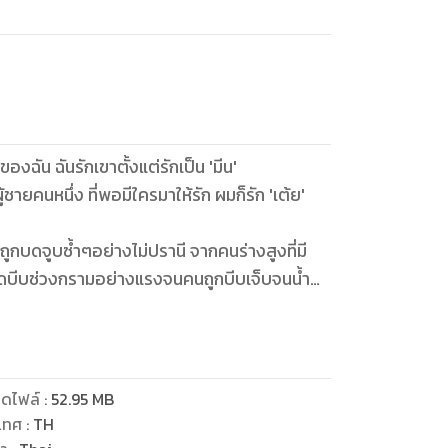
งฉัน ฉันรักเขาตั้งแต่รักเป็น 'มีน'
ายคนหนึ่ง ที่พอมีใครมาให้รัก ผมก็รัก 'เต้ย'
ูกบดจูบซ้ำๆอย่างไม่ปรานี จากคนร่างสูงที่มี
างกดบีบช่วงกรามอย่างแรงจนคนถูกบีบเจ็บจนน้ำตา
เจ็บตัวทำไม"ภพธรเอ่ยเสียงกร้าวเมื่อถอนปากออก
แรงๆ
ดไฟล์
:
52.95
MB
เทศ
:
TH
ูอยู่แถวนี้ แต่เขาเป็นคนฉลาดเขาจะต้องดูจน