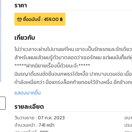
ราคา
ซื้อฉบับนี้
:
459.00
฿
เกี่ยวกับ
ไม่ว่าเวลาจะผ่านไปนานแค่ไหน เขาจะเป็นรักแรกและรักเดียวขอ
สำหรับผมแล้วผมรู้ตัวมาตลอดว่าเธอรักผม แต่ผมมันก็แค่ผู้ช
*****ฝากนิยายเรื่องนี้ด้วยนะจ้ะ*****
มินรญาดิ้นรนขัดขืนจนภพธรได้เหงื่อ ปากบางบวมเจ่อ เมื่อถ
กำลังเหนือกว่า มือแกร่งล็อคท้ายทอยไว้ข้างหนึ่ง อีกข้
ซึม
แสดงมากขึ้น
รายละเอียด
"หนีทำไม ดิ้นทำไม ชอบนี่ก็เคยจูบอยู่บ่อยๆแล้วจะดิ้นให้
มินรญาหอบหนักเมื่อเป็นอิสระ ร่างบางรีบหายใจเข้าปอด
วันวางขาย
:
07 ก.ค. 2023
ขนา
จำนวนหน้า
:
741
หน้า
ประ
"ปล่อย!"มือบางผลักอกภพธร มินรญารู้ว่าธีรเทพต้องแอบด