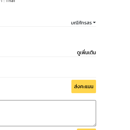
ษา
:
Thai
ระวังตัว
มณีภัทรสร
่ธี!"ภพธรถามเสียงดัง ในตาแดงก่ำ"ระวังคำพูดบ้าง
ิ"ทำไมกลัวใครมาเห็น ก็บ้านผมไงจะทำอะไรตรง
ดูเพิ่มเติม
ส่งคะแนน
นซีกหน้านั้นเต็มแรง
เริ่มหมดความอดทนกับความหยาบคายของคนตรง