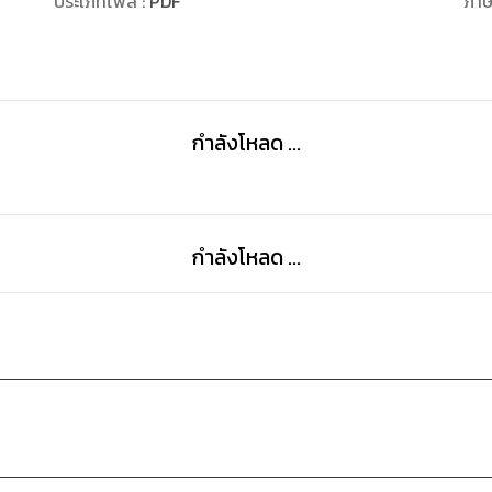
ประเภทไฟล์
:
PDF
ภา
เข้าใจเรื่องราวทุกอย่าง มีเพียงภพธรเท่านั้นที่โมโหจนไม่ทัน
"ไม่ปล่อย! ทำไมจะรีบไปหาใครล่ะ ไอ้หน้าเข้มนั่นหรือว่าพี
นะคุณภพธร ที่นี่บ้านของคุณนะ และคนก็อยู่เต็มบ้าน
กำลังโหลด ...
"มินรญายังคงรักษาระยะห่าง พูดอ้อมๆเพื่อให้ภพธรได้สต
ไหนก็ได้
กำลังโหลด ...
จะจับจะจูบตรงไหนก็บ้านผม อยากมาถึงที่เอง"
เพียะ!
สิ้นเสียงใบหน้าหล่อเหลาหันไปตามแรง ที่มินรญาตบลงมาบ
"ปล่อย!"มินรญากัดฟันเน้นคำพูดตัวเองอีกครั้ง เมื่อ
หน้า