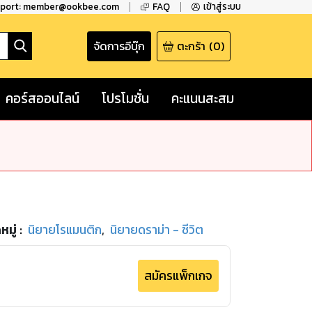
pport: member@ookbee.com
FAQ
เข้าสู่ระบบ
จัดการอีบุ๊ก
ตะกร้า
(
0
)
คอร์สออนไลน์
โปรโมชั่น
คะแนนสะสม
มู่
:
นิยายโรแมนติก
,
นิยายดราม่า - ชีวิต
สมัครแพ็กเกจ