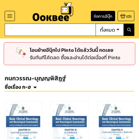
จัดการอีบุ๊ก
(
0
)
ทั้งหมด
โอนย้ายอีบุ๊กไป Pinto ได้แล้ววันนี้ กดเลย
รับทันทีโค้ดลด ซื้อและอ่านได้ต่อเนื่องที่ Pinto
กนกวรรณ-บุญญพิสิฏฐ์
ชื่อเรื่อง ก-ฮ