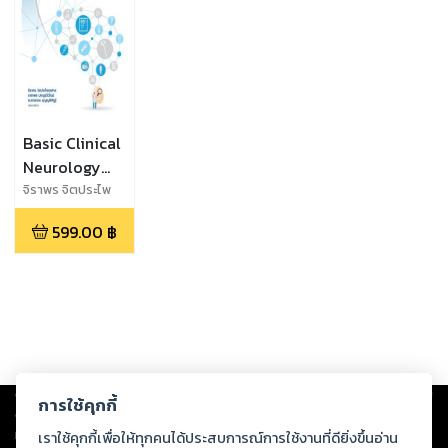
Basic Clinical
Neurology
and
จิราพร จิตประไพ
กุลศาล,นาราพร
Neurological
599.00
฿
ประยูรวิวัฒน์,กนก
Examination
วรรณ บุญญพิสิฏฐ์
Copyright ©
2026
Storylog Co., Ltd. - สตอรี่ล็อกขอสงวนสิทธิ์ไม่รับผิดชอบ
การใช้คุกกี้
ต่อผลงานหรือเนื้อหาใดที่อัปโหลดผ่านเว็บไซต์และปรากฏว่าละเมิดสิทธิใน
ทรัพย์สินทางปัญญาของบุคคลอื่นหรือขัดต่อกฎหมายและศีลธรรม ดังนั้น ผู้อ่าน
เราใช้คุกกี้เพื่อให้ทุกคนได้ประสบการณ์การใช้งานที่ดียิ่งขึ้นอ่าน