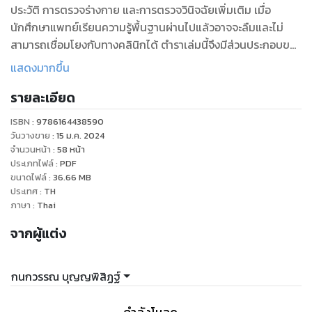
ประวัติ การตรวจร่างกาย และการตรวจวินิจฉัยเพิ่มเติม เมื่อ
นักศึกษาแพทย์เรียนความรู้พื้นฐานผ่านไปแล้วอาจจะลืมและไม่
สามารถเชื่อมโยงกับทางคลินิกได้ ตำราเล่มนี้จึงมีส่วนประกอบของ
เนื้อหาวิชาทางกายวิภาคและสรีรวิทยาที่จำเป็นสำหรับนักศึกษา
แสดงมากขึ้น
แพทย์และแพทย์ที่ดูแลผู้ป่วยทางระบบประสาท โดยมีความมุ่ง
รายละเอียด
หมายให้เกิดความเข้าใจในเนื้อหาด้านประสาทวิทยามากขึ้น
ผู้นิพนธ์หวังว่าเมื่อผู้อ่านสามารถทำความเข้าใจได้แล้ว จะเกิดความ
ISBN :
9786164438590
มั่นใจในความรู้ทางประสาทวิทยามากขึ้น รู้สึกว่าโรคทางระบบ
วันวางขาย
:
15 ม.ค. 2024
ประสาทไม่ได้ยากเกินไป การดูแลผู้ป่วยด้านประสาทวิทยาจะมี
จำนวนหน้า
:
58
หน้า
ประเภทไฟล์
:
PDF
ความสุขมากขึ้น
ขนาดไฟล์
:
36.66
MB
นอกจากเนื้อหาในรูปแบบบทความแล้ว ยังมีการแสดงการตรวจ
ประเทศ
:
TH
ร่างกาย ตลอดจนอาการแสดงของผู้ป่วยด้วยคลิปวิดีโอ ซึ่งจะช่วย
ภาษา
:
Thai
ทำให้การเรียนรู้เร็วมากขึ้น เพราะได้เห็นตัวอย่างจริง อย่างไรก็ตาม
จากผู้แต่ง
ร่างกายมนุษย์ซึ่งรวมถึงระบบประสาทมีความหลากหลายและซับ
ซ้อน ตำรานี้ครอบคลุมเนื้อหาเพียงขั้นพื้นฐาน จึงขอแนะนำให้ผู้
สนใจ
กนกวรรณ บุญญพิสิฏฐ์
ศึกษาในรายละเอียดเพิ่มเติมต่อไป