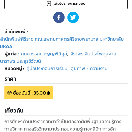
เพิ่มไปรายการที่ชอบ
สำนักพิมพ์
:
สำนักพิมพ์ศิริราช คณะแพทยศาสตร์ศิริราชพยาบาล มหาวิทยาลัย
มหิดล
ผู้แต่ง :
กนกวรรณ บุญญพิสิฏฐ์
,
จิราพร จิตประไพกุลศาล
,
นาราพร ประยูรวิวัฒน์
หมวดหมู่
:
คู่มือประกอบการเรียน
,
สุขภาพ - ความงาม
ราคา
ซื้อฉบับนี้
:
35.00
฿
เกี่ยวกับ
การศึกษาด้านประสาทวิทยาจำเป็นต้องอาศัยพื้นฐานความรู้ทาง
กายวิภาค ทางสรีรวิทยามาประกอบความรู้ทางคลินิก การซัก