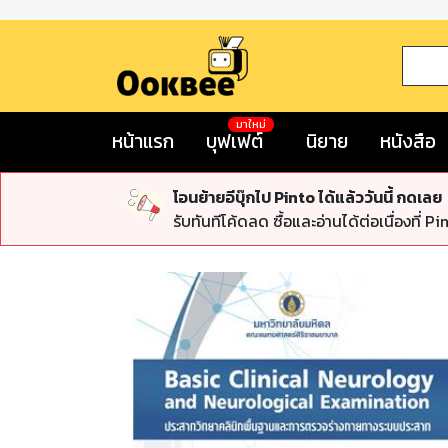
มาใหม่
หน้าแรก
บุฟเฟต์
นิยาย
หนังสือ
โอนย้ายอีบุ๊กไป Pinto ได้แล้ววันนี้ กดเลย
รับทันทีโค้ดลด ซื้อและอ่านได้ต่อเนื่องที่ Pi