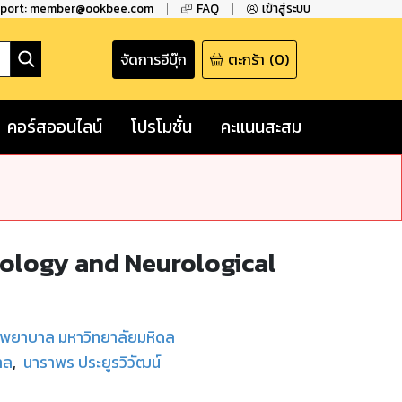
pport: member@ookbee.com
FAQ
เข้าสู่ระบบ
จัดการอีบุ๊ก
ตะกร้า
(
0
)
คอร์สออนไลน์
โปรโมชั่น
คะแนนสะสม
urology and Neurological
ชพยาบาล มหาวิทยาลัยมหิดล
าล
,
นาราพร ประยูรวิวัฒน์