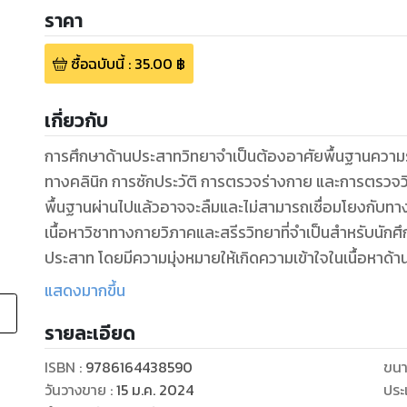
ราคา
ซื้อฉบับนี้
:
35.00
฿
เกี่ยวกับ
การศึกษาด้านประสาทวิทยาจำเป็นต้องอาศัยพื้นฐานความร
ทางคลินิก การซักประวัติ การตรวจร่างกาย และการตรวจวินิจ
พื้นฐานผ่านไปแล้วอาจจะลืมและไม่สามารถเชื่อมโยงกับทาง
เนื้อหาวิชาทางกายวิภาคและสรีรวิทยาที่จำเป็นสำหรับนักศ
ประสาท โดยมีความมุ่งหมายให้เกิดความเข้าใจในเนื้อหาด้
ผู้นิพนธ์หวังว่าเมื่อผู้อ่านสามารถทำความเข้าใจได้แล้ว จ
แสดงมากขึ้น
รู้สึกว่าโรคทางระบบประสาทไม่ได้ยากเกินไป การดูแลผู้ป่
รายละเอียด
นอกจากเนื้อหาในรูปแบบบทความแล้ว ยังมีการแสดงการ
ด้วยคลิปวิดีโอ ซึ่งจะช่วยทำให้การเรียนรู้เร็วมากขึ้น เพรา
ISBN :
9786164438590
ขนา
ซึ่งรวมถึงระบบประสาทมีความหลากหลายและซับซ้อน ตำรานี
วันวางขาย
:
15 ม.ค. 2024
ประ