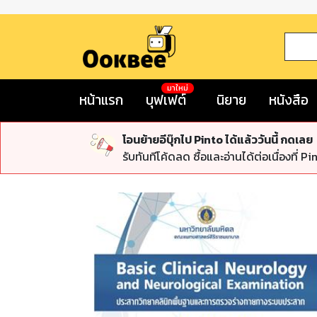
มาใหม่
หน้าแรก
บุฟเฟต์
นิยาย
หนังสือ
โอนย้ายอีบุ๊กไป Pinto ได้แล้ววันนี้ กดเลย
รับทันทีโค้ดลด ซื้อและอ่านได้ต่อเนื่องที่ Pi