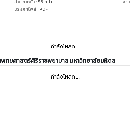
แนะนำให้ผู้สนใจ
จำนวนหน้า
:
56
หน้า
ภา
ศึกษาในรายละเอียดเพิ่มเติมต่อไป
ประเภทไฟล์
:
PDF
กำลังโหลด ...
ะแพทยศาสตร์ศิริราชพยาบาล มหาวิทยาลัยมหิดล
กำลังโหลด ...