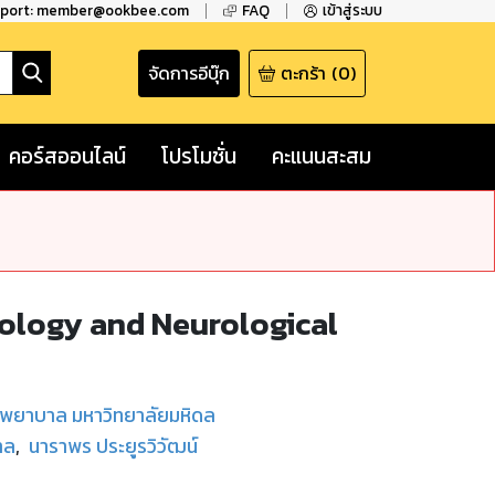
pport: member@ookbee.com
FAQ
เข้าสู่ระบบ
จัดการอีบุ๊ก
ตะกร้า
(
0
)
คอร์สออนไลน์
โปรโมชั่น
คะแนนสะสม
urology and Neurological
ชพยาบาล มหาวิทยาลัยมหิดล
าล
,
นาราพร ประยูรวิวัฒน์