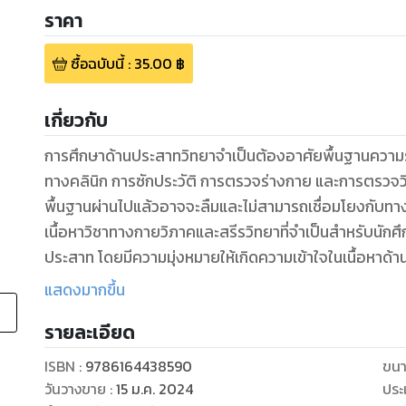
ราคา
ซื้อฉบับนี้
:
35.00
฿
เกี่ยวกับ
การศึกษาด้านประสาทวิทยาจำเป็นต้องอาศัยพื้นฐานความร
ทางคลินิก การซักประวัติ การตรวจร่างกาย และการตรวจวินิจ
พื้นฐานผ่านไปแล้วอาจจะลืมและไม่สามารถเชื่อมโยงกับทาง
เนื้อหาวิชาทางกายวิภาคและสรีรวิทยาที่จำเป็นสำหรับนักศ
ประสาท โดยมีความมุ่งหมายให้เกิดความเข้าใจในเนื้อหาด้
ผู้นิพนธ์หวังว่าเมื่อผู้อ่านสามารถทำความเข้าใจได้แล้ว จ
แสดงมากขึ้น
รู้สึกว่าโรคทางระบบประสาทไม่ได้ยากเกินไป การดูแลผู้ป่
รายละเอียด
นอกจากเนื้อหาในรูปแบบบทความแล้ว ยังมีการแสดงการ
ด้วยคลิปวิดีโอ ซึ่งจะช่วยทำให้การเรียนรู้เร็วมากขึ้น เพรา
ISBN :
9786164438590
ขนา
ซึ่งรวมถึงระบบประสาทมีความหลากหลายและซับซ้อน ตำรานี
วันวางขาย
:
15 ม.ค. 2024
ประ