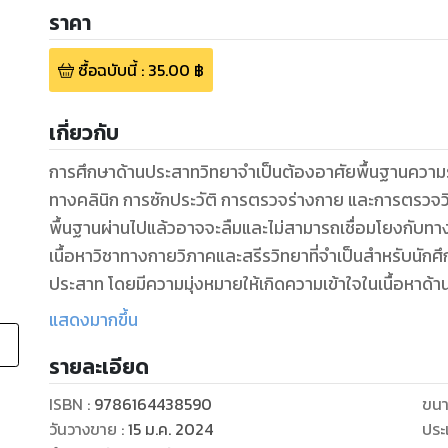
ราคา
ซื้อฉบับนี้
:
35.00
฿
เกี่ยวกับ
การศึกษาด้านประสาทวิทยาจำเป็นต้องอาศัยพื้นฐานความร
ทางคลินิก การซักประวัติ การตรวจร่างกาย และการตรวจวินิจ
พื้นฐานผ่านไปแล้วอาจจะลืมและไม่สามารถเชื่อมโยงกับทาง
เนื้อหาวิชาทางกายวิภาคและสรีรวิทยาที่จำเป็นสำหรับนักศ
ประสาท โดยมีความมุ่งหมายให้เกิดความเข้าใจในเนื้อหาด้
ผู้นิพนธ์หวังว่าเมื่อผู้อ่านสามารถทำความเข้าใจได้แล้ว จ
แสดงมากขึ้น
รู้สึกว่าโรคทางระบบประสาทไม่ได้ยากเกินไป การดูแลผู้ป่
รายละเอียด
นอกจากเนื้อหาในรูปแบบบทความแล้ว ยังมีการแสดงการ
ด้วยคลิปวิดีโอ ซึ่งจะช่วยทำให้การเรียนรู้เร็วมากขึ้น เพรา
ISBN :
9786164438590
ขนา
ซึ่งรวมถึงระบบประสาทมีความหลากหลายและซับซ้อน ตำรานี
วันวางขาย
:
15 ม.ค. 2024
ประ