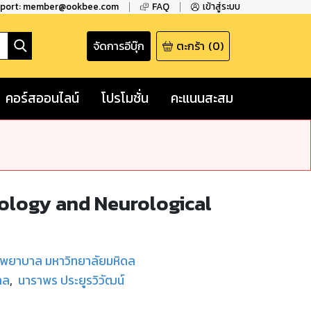
pport: member@ookbee.com
FAQ
เข้าสู่ระบบ
จัดการอีบุ๊ก
ตะกร้า
(
0
)
คอร์สออนไลน์
โปรโมชั่น
คะแนนสะสม
rology and Neurological
ชพยาบาล มหาวิทยาลัยมหิดล
าล
,
นาราพร ประยูรวิวัฒน์