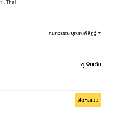
ษา
:
Thai
กนกวรรณ บุญญพิสิฏฐ์
ดูเพิ่มเติม
ส่งคะแนน