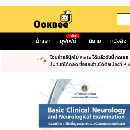
มาใหม่
หน้าแรก
บุฟเฟต์
นิยาย
หนังสือ
โอนย้ายอีบุ๊กไป Pinto ได้แล้ววันนี้ กดเลย
รับทันทีโค้ดลด ซื้อและอ่านได้ต่อเนื่องที่ Pi