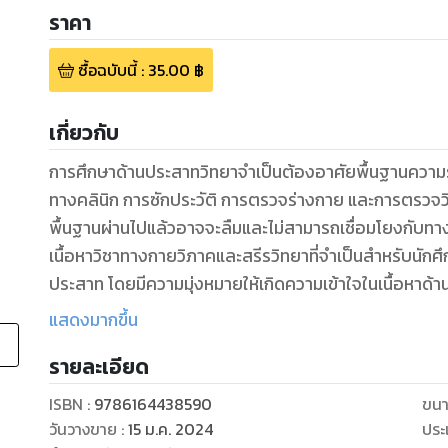
ราคา
ซื้อฉบับนี้
:
35.00
฿
เกี่ยวกับ
การศึกษาด้านประสาทวิทยาจำเป็นต้องอาศัยพื้นฐานความร
ทางคลินิก การซักประวัติ การตรวจร่างกาย และการตรวจวินิจ
พื้นฐานผ่านไปแล้วอาจจะลืมและไม่สามารถเชื่อมโยงกับทาง
เนื้อหาวิชาทางกายวิภาคและสรีรวิทยาที่จำเป็นสำหรับนักศ
ประสาท โดยมีความมุ่งหมายให้เกิดความเข้าใจในเนื้อหาด้
ผู้นิพนธ์หวังว่าเมื่อผู้อ่านสามารถทำความเข้าใจได้แล้ว จ
แสดงมากขึ้น
รู้สึกว่าโรคทางระบบประสาทไม่ได้ยากเกินไป การดูแลผู้ป่
รายละเอียด
นอกจากเนื้อหาในรูปแบบบทความแล้ว ยังมีการแสดงการ
ด้วยคลิปวิดีโอ ซึ่งจะช่วยทำให้การเรียนรู้เร็วมากขึ้น เพรา
ISBN :
9786164438590
ขนา
ซึ่งรวมถึงระบบประสาทมีความหลากหลายและซับซ้อน ตำรานี
วันวางขาย
:
15 ม.ค. 2024
ประ