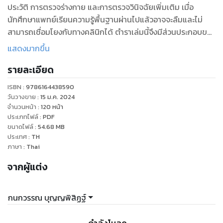
ประวัติ การตรวจร่างกาย และการตรวจวินิจฉัยเพิ่มเติม เมื่อ
นักศึกษาแพทย์เรียนความรู้พื้นฐานผ่านไปแล้วอาจจะลืมและไม่
สามารถเชื่อมโยงกับทางคลินิกได้ ตำราเล่มนี้จึงมีส่วนประกอบของ
เนื้อหาวิชาทางกายวิภาคและสรีรวิทยาที่จำเป็นสำหรับนักศึกษา
แสดงมากขึ้น
แพทย์และแพทย์ที่ดูแลผู้ป่วยทางระบบประสาท โดยมีความมุ่ง
รายละเอียด
หมายให้เกิดความเข้าใจในเนื้อหาด้านประสาทวิทยามากขึ้น
ผู้นิพนธ์หวังว่าเมื่อผู้อ่านสามารถทำความเข้าใจได้แล้ว จะเกิดความ
ISBN :
9786164438590
มั่นใจในความรู้ทางประสาทวิทยามากขึ้น รู้สึกว่าโรคทางระบบ
วันวางขาย
:
15 ม.ค. 2024
ประสาทไม่ได้ยากเกินไป การดูแลผู้ป่วยด้านประสาทวิทยาจะมี
จำนวนหน้า
:
120
หน้า
ประเภทไฟล์
:
PDF
ความสุขมากขึ้น
ขนาดไฟล์
:
54.68
MB
นอกจากเนื้อหาในรูปแบบบทความแล้ว ยังมีการแสดงการตรวจ
ประเทศ
:
TH
ร่างกาย ตลอดจนอาการแสดงของผู้ป่วยด้วยคลิปวิดีโอ ซึ่งจะช่วย
ภาษา
:
Thai
ทำให้การเรียนรู้เร็วมากขึ้น เพราะได้เห็นตัวอย่างจริง อย่างไรก็ตาม
จากผู้แต่ง
ร่างกายมนุษย์ซึ่งรวมถึงระบบประสาทมีความหลากหลายและซับ
ซ้อน ตำรานี้ครอบคลุมเนื้อหาเพียงขั้นพื้นฐาน จึงขอแนะนำให้ผู้
สนใจ
กนกวรรณ บุญญพิสิฏฐ์
ศึกษาในรายละเอียดเพิ่มเติมต่อไป