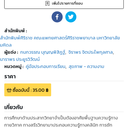
เพิ่มไปรายการที่ชอบ
สำนักพิมพ์
:
สำนักพิมพ์ศิริราช คณะแพทยศาสตร์ศิริราชพยาบาล มหาวิทยาลัย
มหิดล
ผู้แต่ง :
กนกวรรณ บุญญพิสิฏฐ์
,
จิราพร จิตประไพกุลศาล
,
นาราพร ประยูรวิวัฒน์
หมวดหมู่
:
คู่มือประกอบการเรียน
,
สุขภาพ - ความงาม
ราคา
ซื้อฉบับนี้
:
35.00
฿
เกี่ยวกับ
การศึกษาด้านประสาทวิทยาจำเป็นต้องอาศัยพื้นฐานความรู้ทาง
กายวิภาค ทางสรีรวิทยามาประกอบความรู้ทางคลินิก การซัก