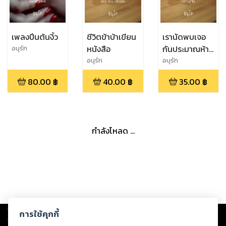
เพลงปีนต้นงิ้ว
ชีวิตข้าบ้าเขียน
เรานัดพบเจอ
หนังสือ
กันประมาณห้า
อนุรัก
ทุ่มเสมอ
อนุรัก
อนุรัก
80.00
฿
40.00
฿
35.00
฿
กำลังโหลด ...
Copyright ©
2026
Storylog Co., Ltd. - สตอรี่ล็อกขอสงวนสิทธิ์ไม่รับผิดชอบ
การใช้คุกกี้
ต่อผลงานหรือเนื้อหาใดที่อัปโหลดผ่านเว็บไซต์และปรากฏว่าละเมิดสิทธิใน