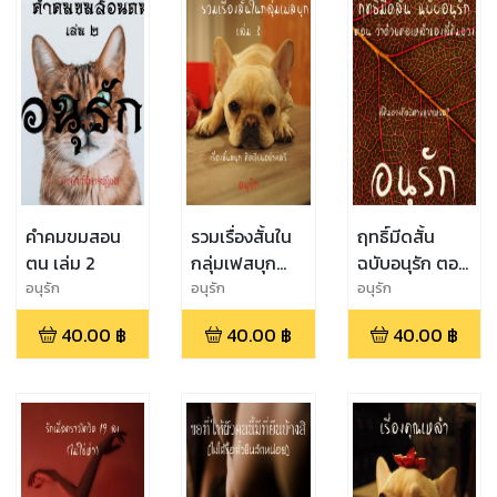
คำคมขมสอน
รวมเรื่องสั้นใน
ฤทธิ์มีดสั้น
ตน เล่ม 2
กลุ่มเฟสบุก
ฉบับอนุรัก ตอน
เล่ม 3
ว่าด้วยคอเหล้า
อนุรัก
อนุรัก
อนุรัก
ของลี้คิมฮวง
40.00
฿
40.00
฿
40.00
฿