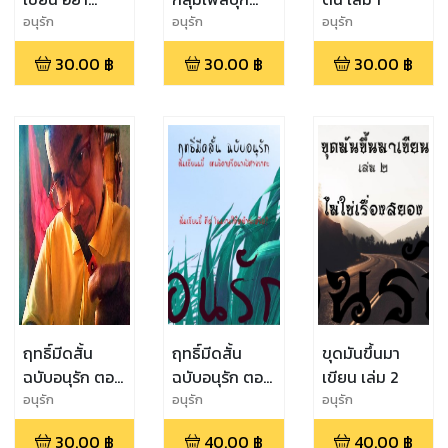
ร้องไห้
เล่ม 1
อนุรัก
อนุรัก
อนุรัก
30.00
฿
30.00
฿
30.00
฿
ฤทธิ์มีดสั้น
ฤทธิ์มีดสั้น
ขุดมันขึ้นมา
ฉบับอนุรัก ตอน
ฉบับอนุรัก ตอน
เขียน เล่ม 2
โอ้วปุกกุย ผู้กู่มิ
ลิ่มเซียนยี้
อนุรัก
อนุรัก
อนุรัก
กลับ
เทพธิดาหรือ
30.00
฿
40.00
฿
40.00
฿