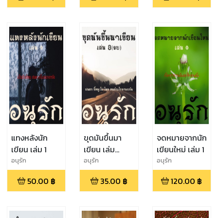
นางปิศาจราคะ
แทงหลังนัก
ขุดมันขึ้นมา
จดหมายจากนัก
เขียน เล่ม 1
เขียน เล่ม
เขียนใหม่ เล่ม 1
3(จบ)
อนุรัก
อนุรัก
อนุรัก
50.00
฿
35.00
฿
120.00
฿