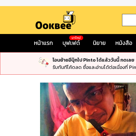
มาใหม่
หน้าแรก
บุฟเฟต์
นิยาย
หนังสือ
โอนย้ายอีบุ๊กไป Pinto ได้แล้ววันนี้ กดเลย
รับทันทีโค้ดลด ซื้อและอ่านได้ต่อเนื่องที่ Pi