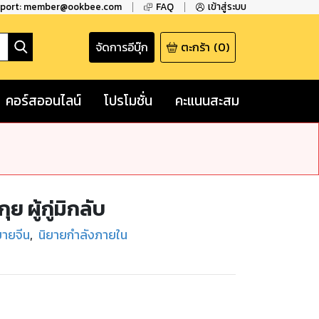
pport: member@ookbee.com
FAQ
เข้าสู่ระบบ
จัดการอีบุ๊ก
ตะกร้า
(
0
)
คอร์สออนไลน์
โปรโมชั่น
คะแนนสะสม
ย ผู้กู่มิกลับ
ยายจีน
,
นิยายกำลังภายใน