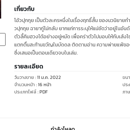
เกี่ยวกับ
โอ้วปุกกุย เป็นตัวละครหนึ่งในเรื่องฤทธิ์สั้น ของนวนิย
วปุกกุย ฉายากู่ไม่กลับ ยากแก่การระบุให้แน่ชัดว่าอยู่ในอันดับที่เท่าใด แต่โอ้วปุกกุยเป็นคนเดียวที่สามารถจับ
ตัวลี้คิมฮวงได้อย่างอยู่หมัด เพื่อคร่าตัวไปมอบให้กับเล้งโซ่วฮุ้น. การต่อสู่ในซอยเปลี่ยวลับตาผู้คน ต่าง
แตกตื่นสะท้านขวัญในบัดดล ติดตามอ่าน ความพ่ายแพ้ของลี้คิมฮวงอย่างศิโรราบต่อโอ้วปุกกุยได้ ในเล่มนี้
ซึ่งเสนอเป็นตอนเดียวจบในเล่ม.
รายละเอียด
วันวางขาย
:
11 ม.ค. 2022
ขนา
จำนวนหน้า
:
16
หน้า
ประ
ประเภทไฟล์
:
PDF
ภา
กำลังโหลด ...