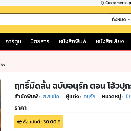
Customer su
ทั้งหมด
การ์ตูน
นิตยสาร
หนังสือพิมพ์
หนังสือเสียง
nto
ฤทธิ์มีดสั้น ฉบับอนุรัก ตอน โอ้วปุกกุ
สำนักพิมพ์
:
ส.สมนึก
ผู้แต่ง :
อนุรัก
หมวดหมู่
:
นิ
ราคา
ซื้อฉบับนี้
:
30.00
฿